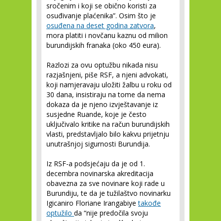
sročenim i koji se obično koristi za
osuđivanje plaćenika”. Osim što je
osuđena na deset godina zatvora
,
mora platiti i novčanu kaznu od milion
burundijskih franaka (oko 450 eura).
Razlozi za ovu optužbu nikada nisu
razjašnjeni, piše RSF, a njeni advokati,
koji namjeravaju uložiti žalbu u roku od
30 dana, insistiraju na tome da nema
dokaza da je njeno izvještavanje iz
susjedne Ruande, koje je često
uključivalo kritike na račun burundijskih
vlasti, predstavljalo bilo kakvu prijetnju
unutrašnjoj sigurnosti Burundija.
Iz RSF-a podsjećaju da je od 1.
decembra novinarska akreditacija
obavezna za sve novinare koji rade u
Burundiju, te da je tužilaštvo novinarku
Igicaniro Floriane Irangabiye
takođe
optužilo
da “nije predočila svoju