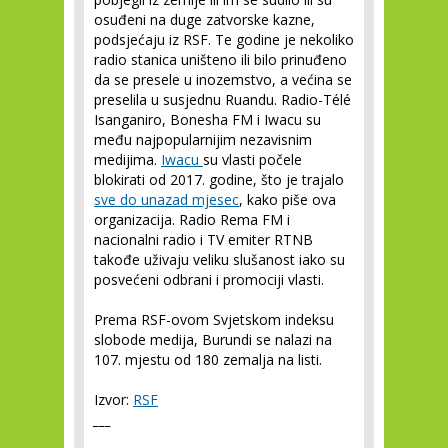
osuđeni na duge zatvorske kazne,
podsjećaju iz RSF. Te godine je nekoliko
radio stanica uništeno ili bilo prinuđeno
da se presele u inozemstvo, a većina se
preselila u susjednu Ruandu. Radio-Télé
Isanganiro, Bonesha FM i Iwacu su
među najpopularnijim nezavisnim
medijima.
Iwacu
su vlasti počele
blokirati od 2017. godine, što je trajalo
sve do unazad mjesec
, kako piše ova
organizacija. Radio Rema FM i
nacionalni radio i TV emiter RTNB
takođe uživaju veliku slušanost iako su
posvećeni odbrani i promociji vlasti.
Prema RSF-ovom Svjetskom indeksu
slobode medija, Burundi se nalazi na
107. mjestu od 180 zemalja na listi.
Izvor:
RSF
___