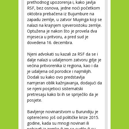
prethodnog upozorenja i, kako javlja
RSF, bez osnova, jedne noći početkom
oktobra prebačena iz Bujumbure na
zapadu zemlje, u zatvor Muyinga koji se
nalazi na krajnjem sjeveroistoku zemlje.
Optužena je nakon što je provela dva
mjeseca u pritvoru, a pred sud je
dovedena 16. decembra.
Njeni advokati su kazali za RSF da se i
dalje nalazi u udaljenom zatvoru gdje je
većina pritvorenika iz regiona, kao i da
je udaljena od porodice i najmilijih.
Dodali su kako ovo predstavlja
namjeran oblik kažnjavanja, dodajući da
se njeni posjetioci sistematski
pretresaju kako bi ih se spriječilo da je
posjete.
Bavljenje novinarstvom u Burundiju je
opterećeno još od političke krize 2015.
godine, kada su mnogi novinari ili
pobjegli iz zemlje ili im se sudilo ili su