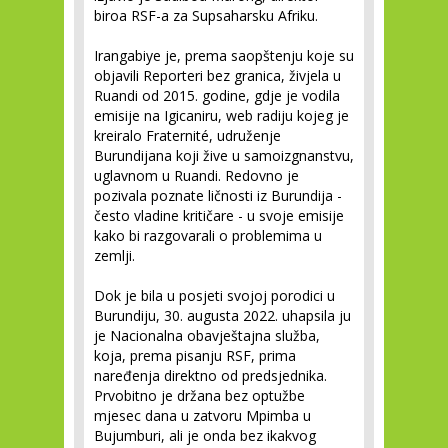
biroa RSF-a za Supsaharsku Afriku.
Irangabiye je, prema saopštenju koje su
objavili Reporteri bez granica, živjela u
Ruandi od 2015. godine, gdje je vodila
emisije na Igicaniru, web radiju kojeg je
kreiralo Fraternité, udruženje
Burundijana koji žive u samoizgnanstvu,
uglavnom u Ruandi. Redovno je
pozivala poznate ličnosti iz Burundija -
često vladine kritičare - u svoje emisije
kako bi razgovarali o problemima u
zemlji.
Dok je bila u posjeti svojoj porodici u
Burundiju, 30. augusta 2022. uhapsila ju
je Nacionalna obavještajna služba,
koja, prema pisanju RSF, prima
naređenja direktno od predsjednika.
Prvobitno je držana bez optužbe
mjesec dana u zatvoru Mpimba u
Bujumburi, ali je onda bez ikakvog