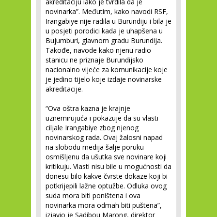
akreditaciju iako je tvrdila da je
novinarka”. Međutim, kako navodi RSF,
Irangabiye nije radila u Burundiju i bila je
u posjeti porodici kada je uhapšena u
Bujumburi, glavnom gradu Burundija.
Takođe, navode kako njenu radio
stanicu ne priznaje Burundijsko
nacionalno vijeće za komunikacije koje
je jedino tijelo koje izdaje novinarske
akreditacije.
“Ova oštra kazna je krajnje
uznemirujuća i pokazuje da su vlasti
ciljale Irangabiye zbog njenog
novinarskog rada. Ovaj žalosni napad
na slobodu medija šalje poruku
osmišljenu da ušutka sve novinare koji
kritikuju. Vlasti nisu bile u mogućnosti da
donesu bilo kakve čvrste dokaze koji bi
potkrijepili lažne optužbe. Odluka ovog
suda mora biti poništena i ova
novinarka mora odmah biti puštena”,
izjavio je Sadibou Marong, direktor