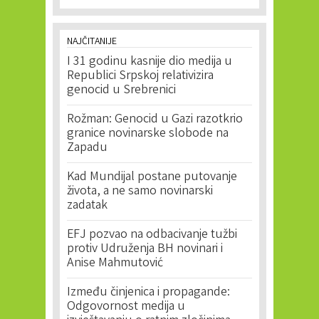
NAJČITANIJE
I 31 godinu kasnije dio medija u
Republici Srpskoj relativizira
genocid u Srebrenici
Rožman: Genocid u Gazi razotkrio
granice novinarske slobode na
Zapadu
Kad Mundijal postane putovanje
života, a ne samo novinarski
zadatak
EFJ pozvao na odbacivanje tužbi
protiv Udruženja BH novinari i
Anise Mahmutović
Između činjenica i propagande:
Odgovornost medija u