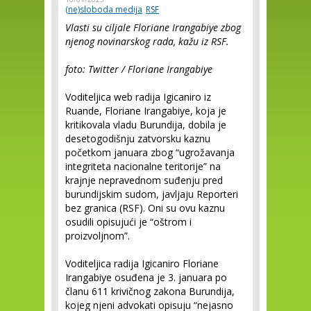
(ne)sloboda medija
RSF
Vlasti su ciljale Floriane Irangabiye zbog
njenog novinarskog rada, kažu iz RSF.
foto: Twitter / Floriane Irangabiye
Voditeljica web radija Igicaniro iz
Ruande, Floriane Irangabiye, koja je
kritikovala vladu Burundija, dobila je
desetogodišnju zatvorsku kaznu
početkom januara zbog “ugrožavanja
integriteta nacionalne teritorije” na
krajnje nepravednom suđenju pred
burundijskim sudom, javljaju Reporteri
bez granica (RSF). Oni su ovu kaznu
osudili opisujući je “oštrom i
proizvoljnom”.
Voditeljica radija Igicaniro Floriane
Irangabiye osuđena je 3. januara po
članu 611 krivičnog zakona Burundija,
kojeg njeni advokati opisuju “nejasno