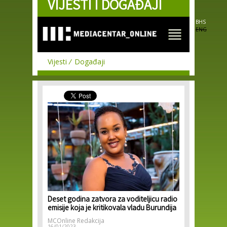
VIJESTI I DOGAĐAJI
Skip to
main
content
BHS
ENG
Vijesti
Događaji
Deset godina zatvora za voditeljicu radio
emisije koja je kritikovala vladu Burundija
MCOnline Redakcija
16/01/2023