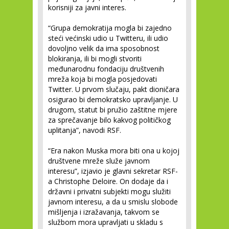
korisniji za javni interes.
“Grupa demokratija mogla bi zajedno
steći većinski udio u Twitteru, ili udio
dovoljno velik da ima sposobnost
blokiranja, ili bi mogli stvoriti
međunarodnu fondaciju društvenih
mreža koja bi mogla posjedovati
Twitter. U prvom slučaju, pakt dioničara
osigurao bi demokratsko upravljanje. U
drugom, statut bi pružio zaštitne mjere
za sprečavanje bilo kakvog političkog
uplitanja”, navodi RSF.
“Era nakon Muska mora biti ona u kojoj
društvene mreže služe javnom
interesu”, izjavio je glavni sekretar RSF-
a Christophe Deloire. On dodaje da i
državni i privatni subjekti mogu služiti
javnom interesu, a da u smislu slobode
mišljenja i izražavanja, takvom se
službom mora upravljati u skladu s