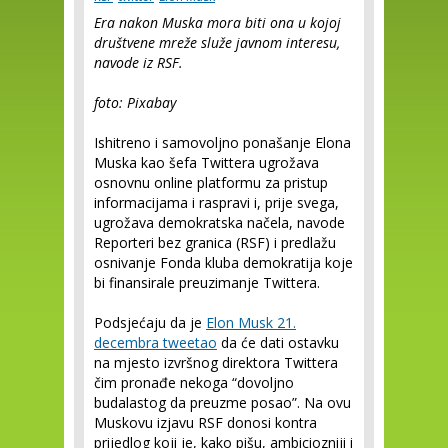
Era nakon Muska mora biti ona u kojoj
društvene mreže služe javnom interesu,
navode iz RSF.
foto: Pixabay
Ishitreno i samovoljno ponašanje Elona
Muska kao šefa Twittera ugrožava
osnovnu online platformu za pristup
informacijama i raspravi i, prije svega,
ugrožava demokratska načela, navode
Reporteri bez granica (RSF) i predlažu
osnivanje Fonda kluba demokratija koje
bi finansirale preuzimanje Twittera.
Podsjećaju da je
Elon Musk 21.
decembra tweetao
da će dati ostavku
na mjesto izvršnog direktora Twittera
čim pronađe nekoga “dovoljno
budalastog da preuzme posao”. Na ovu
Muskovu izjavu RSF donosi kontra
prijedlog koji je, kako pišu, ambiciozniji i