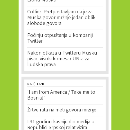
Elonu Musku
Collier: Pretpostavljam da je za
Muska govor mržnje jedan oblik
slobode govora
Počinju otpuštanja u kompaniji
Twitter
Nakon otkaza u Twitteru Musku
pisao visoki komesar UN-a za
ljudska prava
NAJČITANIJE
'I am from America / Take me to
Bosnia!'
Žrtve rata na meti govora mržnje
I 31 godinu kasnije dio medija u
Republici Srpskoj relativizira