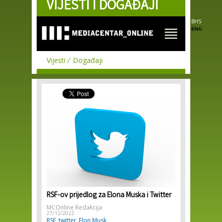
VIJESTI I DOGAĐAJI
Skip to
main
content
BHS
ENG
Vijesti
Događaji
RSF-ov prijedlog za Elona Muska i Twitter
MCOnline Redakcija
27/12/2022
RSF
twitter
Elon Musk