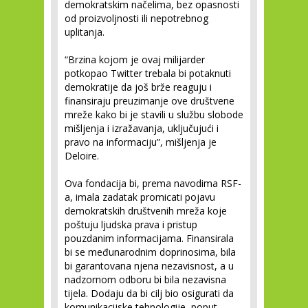
demokratskim načelima, bez opasnosti
od proizvoljnosti ili nepotrebnog
uplitanja.
“Brzina kojom je ovaj milijarder
potkopao Twitter trebala bi potaknuti
demokratije da još brže reaguju i
finansiraju preuzimanje ove društvene
mreže kako bi je stavili u službu slobode
mišljenja i izražavanja, uključujući i
pravo na informaciju”, mišljenja je
Deloire.
Ova fondacija bi, prema navodima RSF-
a, imala zadatak promicati pojavu
demokratskih društvenih mreža koje
poštuju ljudska prava i pristup
pouzdanim informacijama. Finansirala
bi se međunarodnim doprinosima, bila
bi garantovana njena nezavisnost, a u
nadzornom odboru bi bila nezavisna
tijela. Dodaju da bi cilj bio osigurati da
komunikacijske tehnologije, poput