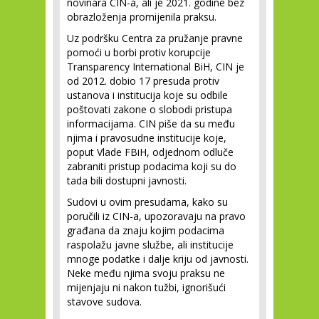
novinara CIN-a, ali je 2021. godine bez
obrazloženja promijenila praksu.
Uz podršku Centra za pružanje pravne
pomoći u borbi protiv korupcije
Transparency International BiH, CIN je
od 2012. dobio 17 presuda protiv
ustanova i institucija koje su odbile
poštovati zakone o slobodi pristupa
informacijama. CIN piše da su među
njima i pravosudne institucije koje,
poput Vlade FBiH, odjednom odluče
zabraniti pristup podacima koji su do
tada bili dostupni javnosti.
Sudovi u ovim presudama, kako su
poručili iz CIN-a, upozoravaju na pravo
građana da znaju kojim podacima
raspolažu javne službe, ali institucije
mnoge podatke i dalje kriju od javnosti.
Neke među njima svoju praksu ne
mijenjaju ni nakon tužbi, ignorišući
stavove sudova.