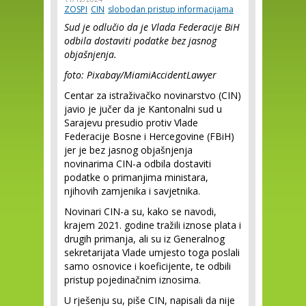
ZOSPI
CIN
slobodan pristup informacijama
Sud je odlučio da je Vlada Federacije BiH
odbila dostaviti podatke bez jasnog
objašnjenja.
foto: Pixabay/MiamiAccidentLawyer
Centar za istraživačko novinarstvo (CIN)
javio je jučer da je Kantonalni sud u
Sarajevu presudio protiv Vlade
Federacije Bosne i Hercegovine (FBiH)
jer je bez jasnog objašnjenja
novinarima CIN-a odbila dostaviti
podatke o primanjima ministara,
njihovih zamjenika i savjetnika.
Novinari CIN-a su, kako se navodi,
krajem 2021. godine tražili iznose plata i
drugih primanja, ali su iz Generalnog
sekretarijata Vlade umjesto toga poslali
samo osnovice i koeficijente, te odbili
pristup pojedinačnim iznosima.
U rješenju su, piše CIN, napisali da nije