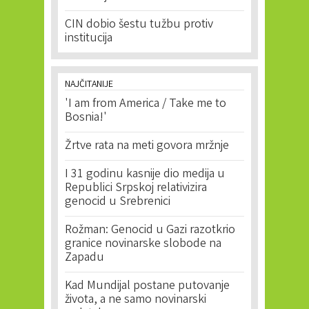
CIN dobio šestu tužbu protiv
institucija
NAJČITANIJE
'I am from America / Take me to
Bosnia!'
Žrtve rata na meti govora mržnje
I 31 godinu kasnije dio medija u
Republici Srpskoj relativizira
genocid u Srebrenici
Rožman: Genocid u Gazi razotkrio
granice novinarske slobode na
Zapadu
Kad Mundijal postane putovanje
života, a ne samo novinarski