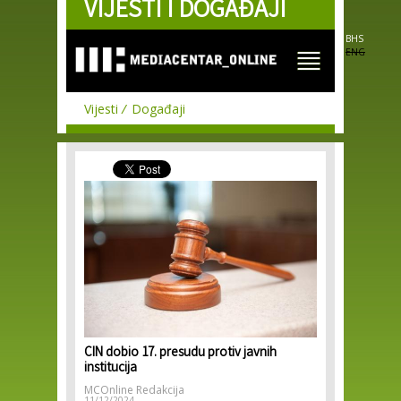
VIJESTI I DOGAĐAJI
Skip to
main
content
BHS
ENG
Vijesti
Događaji
CIN dobio 17. presudu protiv javnih
institucija
MCOnline Redakcija
11/12/2024