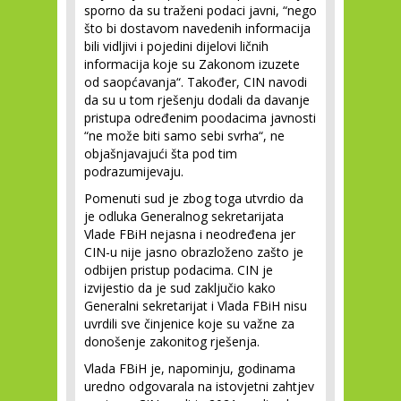
sporno da su traženi podaci javni, “nego
što bi dostavom navedenih informacija
bili vidljivi i pojedini dijelovi ličnih
informacija koje su Zakonom izuzete
od saopćavanja“. Također, CIN navodi
da su u tom rješenju dodali da davanje
pristupa određenim poodacima javnosti
“ne može biti samo sebi svrha“, ne
objašnjavajući šta pod tim
podrazumijevaju.
Pomenuti sud je zbog toga utvrdio da
je odluka Generalnog sekretarijata
Vlade FBiH nejasna i neodređena jer
CIN-u nije jasno obrazloženo zašto je
odbijen pristup podacima. CIN je
izvijestio da je sud zaključio kako
Generalni sekretarijat i Vlada FBiH nisu
uvrdili sve činjenice koje su važne za
donošenje zakonitog rješenja.
Vlada FBiH je, napominju, godinama
uredno odgovarala na istovjetni zahtjev