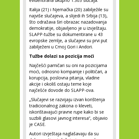
evidentirana ukupno 1.303 slučaja.
Italija (21) i Njemačka (20) zabilježile su
najviše slučajeva, a slijedi ih Srbija (13),
što odražava širi obrazac nazadovanja
demokratije, objavljeno je u izvještaju.
SLAPP-tužbe su dokumentirane u 43
evropske zemlje, a slučajevi su prvi put
zabilježeni u Crnoj Gori i Andori.
Tužbe dolazi sa pozicija moći
Najčešći parničari su oni na pozicijama
moći, odnosno kompanije i političari, a
korupcija, poslovna pitanja, vladine
akcije i okoliš ostaju teme koje
najčešće dovode do SLAPP-ova.
„Slučajevi se razvijaju izvan korištenja
tradicionalnog zakona o kleveti,
iskorištavajući pravne rupe kako bi se
suzbili glasovi javnog interesa“, objavio
je CASE.
Autori izvještaja naglašavaju da su