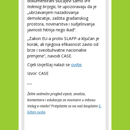
dokumentirani slučajevi samo
vrh
ledenog brijega
, te upozoravaju da je
„ubrzavanjem nazadovanja
demokratije, zaštita građanskog
prostora, novinarstva i sudjelovanja
javnosti hitnija nego ikad“.
„Zakon EU-a protiv SLAPP-a ključan je
korak, ali njegova efikasnost zavisi od
brze i sveobuhvatne nacionalne
primjene“, navodi CASE.
Cijeli izvještaj nalazi se
ovdje
.
Izvor: CASE
___
Želite sedmični pregled vijesti, analiza,
komentara i edukacija za novinare u inboxu
Vašeg e-maila? Pretplatite se na naš besplatni
E-
bilten ovdje
.