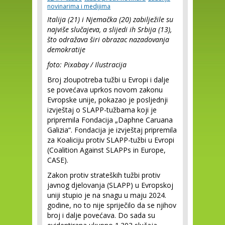
novinarima i medijima
Italija (21) i Njemačka (20) zabilježile su
najviše slučajeva, a slijedi ih Srbija (13),
što odražava širi obrazac nazadovanja
demokratije
foto: Pixabay / Ilustracija
Broj zloupotreba tužbi u Evropi i dalje
se povećava uprkos novom zakonu
Evropske unije, pokazao je posljednji
izvještaj o SLAPP-tužbama koji je
pripremila Fondacija „Daphne Caruana
Galizia“. Fondacija je izvještaj pripremila
za Koaliciju protiv SLAPP-tužbi u Evropi
(Coalition Against SLAPPs in Europe,
CASE).
Zakon protiv strateških tužbi protiv
javnog djelovanja (SLAPP) u Evropskoj
uniji stupio je na snagu u maju 2024.
godine, no to nije spriječilo da se njihov
broj i dalje povećava. Do sada su