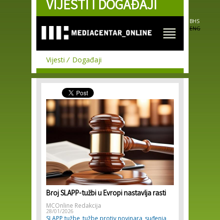
VIJESTI I DOGAĐAJI
Skip to
main
content
BHS
ENG
Vijesti
Događaji
Broj SLAPP-tužbi u Evropi nastavlja rasti
MCOnline Redakcija
28/01/2026
SLAPP tužbe
tužbe protiv novinara
suđenja