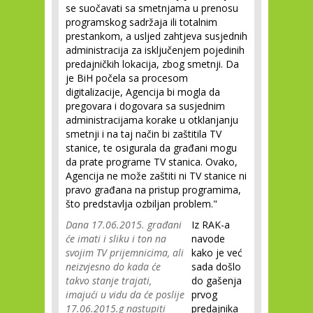
se suočavati sa smetnjama u prenosu
programskog sadržaja ili totalnim
prestankom, a usljed zahtjeva susjednih
administracija za isključenjem pojedinih
predajničkih lokacija, zbog smetnji. Da
je BiH počela sa procesom
digitalizacije, Agencija bi mogla da
pregovara i dogovara sa susjednim
administracijama korake u otklanjanju
smetnji i na taj način bi zaštitila TV
stanice, te osigurala da građani mogu
da prate programe TV stanica. Ovako,
Agencija ne može zaštiti ni TV stanice ni
pravo građana na pristup programima,
što predstavlja ozbiljan problem."
Dana 17.06.2015. građani
Iz RAK-a
će imati i sliku i ton na
navode
svojim TV prijemnicima, ali
kako je već
neizvjesno do kada će
sada došlo
takvo stanje trajati,
do gašenja
imajući u vidu da će poslije
prvog
17.06.2015.g nastupiti
predajnika