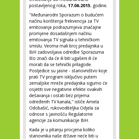
postavljenog roka,
17.06.2015.
godine.
"Međunarodni Sporazum o budućem
načinu korištenja frekvencija za TV
emitovanje podrazumjeva značajne
promjene dosadašnjem načinu
emitovanja TV signala u tehničkom
smislu. Veoma mali broj predajnika u
BiH zadovoljava odredbe Sporazuma
što znači da će ili biti ugašeni ili će
morati da se tehnički prilagode.
Posljedice su jasne - stanovništvo koje
prati TV program isključivo putem
zemaljske mreže predajnika sigurno će
osjetiti sve negativne efekte ovakvih
dešavanja i ostati bez prijema
određenih TV kanala," ističe Amela
Odobašić, rukovoditeljka Odjela za
odnose s javnošću Regulatorne
agencije za komunikacije BiH.
Kada je u pitanju procjena koliko
stanovnika naše države neće biti u