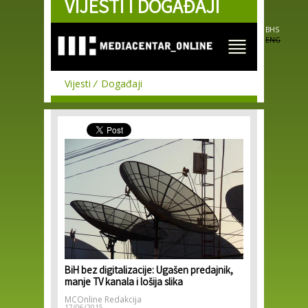
VIJESTI I DOGAĐAJI
Skip to
main
content
BHS
ENG
Vijesti
Događaji
BiH bez digitalizacije: Ugašen predajnik,
manje TV kanala i lošija slika
MCOnline Redakcija
17/06/2015