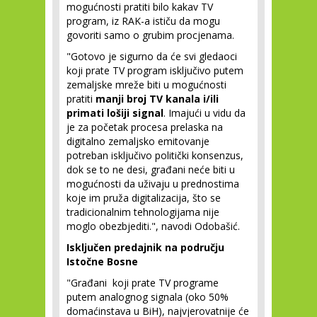
mogućnosti pratiti bilo kakav TV
program, iz RAK-a ističu da mogu
govoriti samo o grubim procjenama.
"Gotovo je sigurno da će svi gledaoci
koji prate TV program isključivo putem
zemaljske mreže biti u mogućnosti
pratiti
manji broj TV kanala i/ili
primati lošiji signal
. Imajući u vidu da
je za početak procesa prelaska na
digitalno zemaljsko emitovanje
potreban isključivo politički konsenzus,
dok se to ne desi, građani neće biti u
mogućnosti da uživaju u prednostima
koje im pruža digitalizacija, što se
tradicionalnim tehnologijama nije
moglo obezbjediti.", navodi Odobašić.
Isključen predajnik na području
Istočne Bosne
"Građani koji prate TV programe
putem analognog signala (oko 50%
domaćinstava u BiH), najvjerovatnije će