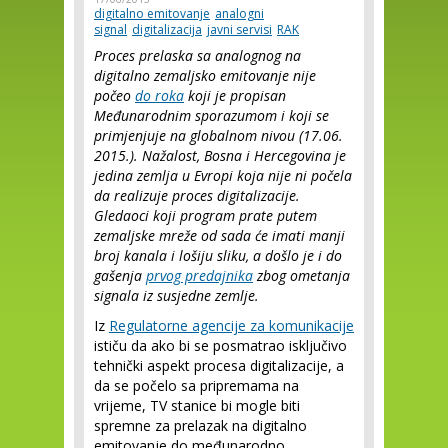
digitalno emitovanje
analogni
signal
digitalizacija
javni servisi
RAK
Proces prelaska sa analognog na
digitalno zemaljsko emitovanje nije
počeo
do roka
koji je propisan
Međunarodnim sporazumom i koji se
primjenjuje na globalnom nivou (17.06.
2015.). Nažalost, Bosna i Hercegovina je
jedina zemlja u Evropi koja nije ni počela
da realizuje proces digitalizacije.
Gledaoci koji program prate putem
zemaljske mreže od sada će imati manji
broj kanala i lošiju sliku, a došlo je i do
gašenja
prvog predajnika
zbog ometanja
signala iz susjedne zemlje.
Iz
Regulatorne agencije za komunikacije
ističu da ako bi se posmatrao isključivo
tehnički aspekt procesa digitalizacije, a
da se počelo sa pripremama na
vrijeme, TV stanice bi mogle biti
spremne za prelazak na digitalno
emitovanje do međunarodno