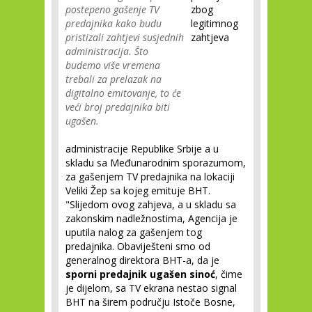
postepeno gašenje TV
zbog
predajnika kako budu
legitimnog
pristizali zahtjevi susjednih
zahtjeva
administracija. Što
budemo više vremena
trebali za prelazak na
digitalno emitovanje, to će
veći broj predajnika biti
ugašen.
administracije Republike Srbije a u
skladu sa Međunarodnim sporazumom,
za gašenjem TV predajnika na lokaciji
Veliki Žep sa kojeg emituje BHT.
"Slijedom ovog zahjeva, a u skladu sa
zakonskim nadležnostima, Agencija je
uputila nalog za gašenjem tog
predajnika. Obaviješteni smo od
generalnog direktora BHT-a, da je
sporni predajnik ugašen sinoć
, čime
je dijelom, sa TV ekrana nestao signal
BHT na širem području Istoče Bosne,