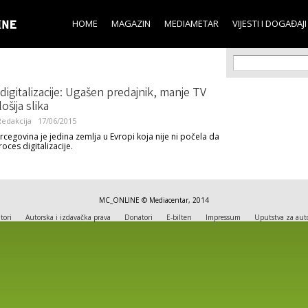
Skip to
main
HOME
MAGAZIN
MEDIAMETAR
VIJESTI I DOGAĐAJI
content
Search f
Search
digitalizacije: Ugašen predajnik, manje TV
lošija slika
edakcija
17/06/2015
rcegovina je jedina zemlja u Evropi koja nije ni počela da
roces digitalizacije.
MC_ONLINE © Mediacentar, 2014
tori
Autorska i izdavačka prava
Donatori
E-bilten
Impressum
Uputstva za aut