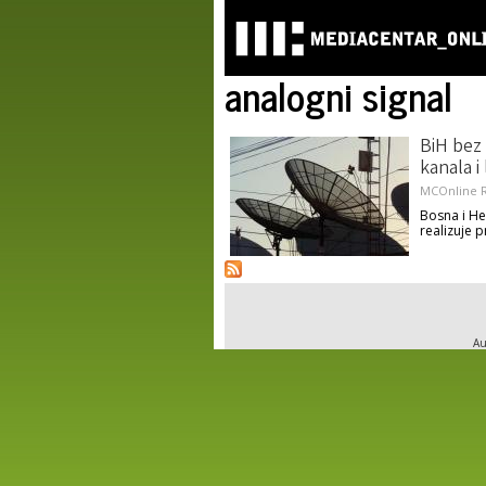
analogni signal
BiH bez 
kanala i 
MCOnline R
Bosna i He
realizuje p
Au