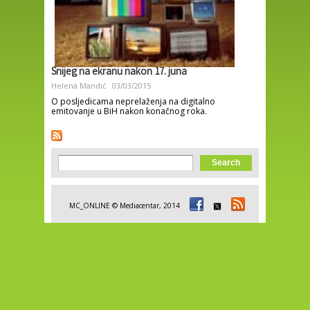
Snijeg na ekranu nakon 17. juna
Helena Mandić
03/03/2015
O posljedicama neprelaženja na digitalno
emitovanje u BiH nakon konačnog roka.
Search form
Search
MC_ONLINE © Mediacentar, 2014