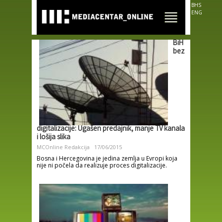
Skip to
BHS
main
ENG
content
BiH
bez
digitalizacije: Ugašen predajnik, manje TV kanala
i lošija slika
MCOnline Redakcija
17/06/2015
Bosna i Hercegovina je jedina zemlja u Evropi koja
nije ni počela da realizuje proces digitalizacije.