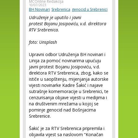
MCOnline Redakcija
10/07/2023
BH Novinari
Srebrenica
genocid u Srebrenici
Udruženje je uputilo i javni
protest Bojanu Josipoviću, v.d. direktora
RTV Srebrenica.
foto: Unsplash
Upravni odbor Udruženja BH novinari i
Linija za pomoć novinarima upućuju
javni protest Bojanu Josipoviću, v.d.
direktora RTV Srebrenica, zbog, kako se
ističe u saopštenju, mijenjanja autorske
vijesti novinarke Kadire Šakić i najave
sutrašnje komemoracije u Srebrenici, te
cenzurisanja objave vijesti u medijima i
na društvenim mrežama u kojoj se
pominje genocid nad Bošnjacima
Srebrenice.
Šakić je za RTV Srebrenica pripremila i
objavila vijest sa naslovom “Konačan