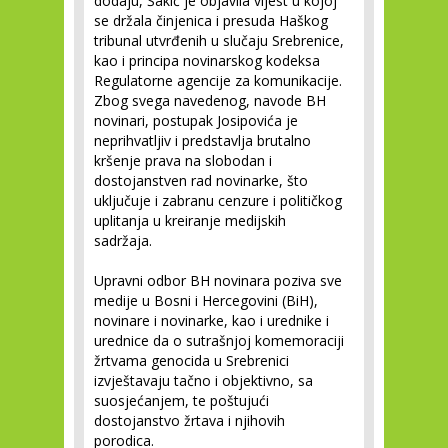
dodaju, Šakić je objavila vijest u kojoj
se držala činjenica i presuda Haškog
tribunal utvrđenih u slučaju Srebrenice,
kao i principa novinarskog kodeksa
Regulatorne agencije za komunikacije.
Zbog svega navedenog, navode BH
novinari, postupak Josipovića je
neprihvatljiv i predstavlja brutalno
kršenje prava na slobodan i
dostojanstven rad novinarke, što
uključuje i zabranu cenzure i političkog
uplitanja u kreiranje medijskih
sadržaja.
Upravni odbor BH novinara poziva sve
medije u Bosni i Hercegovini (BiH),
novinare i novinarke, kao i urednike i
urednice da o sutrašnjoj komemoraciji
žrtvama genocida u Srebrenici
izvještavaju tačno i objektivno, sa
suosjećanjem, te poštujući
dostojanstvo žrtava i njihovih
porodica.