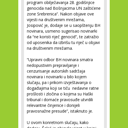
program obilježavanja 28. godišnjice
genocida nad Bošnjacima UN zaštićene
zone Srebrenica”. Nakon objave ove
vijesti na društvenim mrežama,
Josipović je, dodaje se u saopštenju BH
novinara, usmeno sugerisao novinarki
da “ne koristi riječ genocid”, te zatražio
od uposenika da izbrišu tu riječ u objavi
na društvenim mrežama.
“Upravni odbor BH novinara smatra
nedopustivim prepravljanje i
cenzurisanje autorskih sadržaja
novinara i novinarki u bilo kojem
slučaju, pa i prikom izvještavanja o
događajima koji se tiču nedavne ratne
prošlosti i zločina o kojima su Haški
tribunal i domaće pravosuđe utvrdili
relevantne činjenice i donijeli
pravosnažne presude”, istaknuto je.
U ovom konretnom slučaju, kako