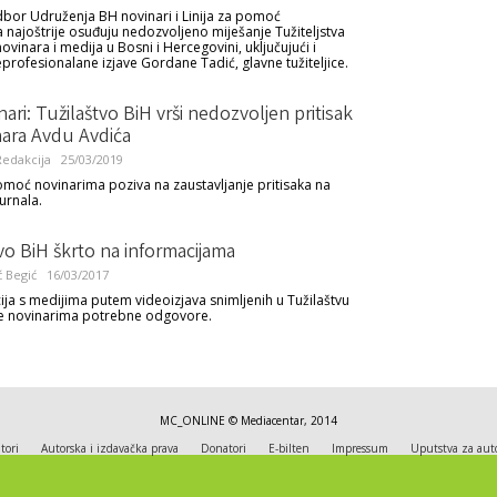
bor Udruženja BH novinari i Linija za pomoć
 najoštrije osuđuju nedozvoljeno miješanje Tužiteljstva
ovinara i medija u Bosni i Hercegovini, uključujući i
eprofesionalane izjave Gordane Tadić, glavne tužiteljice.
ari: Tužilaštvo BiH vrši nedozvoljen pritisak
nara Avdu Avdića
edakcija
25/03/2019
pomoć novinarima poziva na zaustavljanje pritisaka na
urnala.
vo BiH škrto na informacijama
 Begić
16/03/2017
ja s medijima putem videoizjava snimljenih u Tužilaštvu
je novinarima potrebne odgovore.
MC_ONLINE © Mediacentar, 2014
tori
Autorska i izdavačka prava
Donatori
E-bilten
Impressum
Uputstva za aut