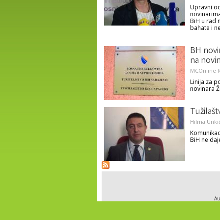
Upravni od
novinarima
BiH u rad n
bahate i n
BH novin
na novi
MCOnline R
Linija za 
novinara Ž
Tužilašt
Hilma Unkić
Komunikaci
BiH ne da
Au