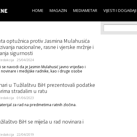
Skip to
main
HOME
MAGAZIN
MEDIAMETAR
VIJESTI I DOGAĐAJI
content
Search f
Search
ta optužnica protiv Jasmina Mulahusića
zivanja nacionalne, rasne i vjerske mržnje i
anja sigurnosti
edakcija
25/04/2024
i se navodi da je Jasmin Mulahusić javno vrijeđao i
novinare i medijske radnike, kao i druge osobe
ari u Tužilaštvu BiH prezentovali podatke
rima stradalim u ratu
edakcija
01/06/2023
aterijal za rad na predmetima ratnih zločina.
ilaštvo BiH se miješa u rad novinara i
edakcija
22/04/2019