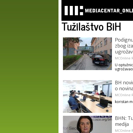
Tužilaštvo BiH
Podignu
zbog iza
ugrožav
MCOnline R
U optužnic
ugrožavao 
BH novin
o novina
MCOnline R
koristan m
BHN: Tuž
medija
MCOnline R