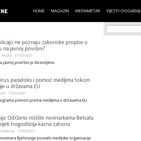
Skip to
main
HOME
MAGAZIN
MEDIAMETAR
VIJESTI I DOGAĐAJI
content
Search f
Search
licajci ne poznaju zakonske propise o
 na javnoj površini?
 - Mujkić
07/03/2021
a javnoj površini je dozvoljeno.
irus paradoks i pomoć medijima tokom
je u državama EU
oski
17/02/2021
rograma pomoći prema medijima u državama EU.
ija: Održano ročište novinarkama Belsata
rijeti trogodišnja kazna zatvora
edakcija
11/02/2021
novinara Bjelorusije pozvalo medijske organizacije