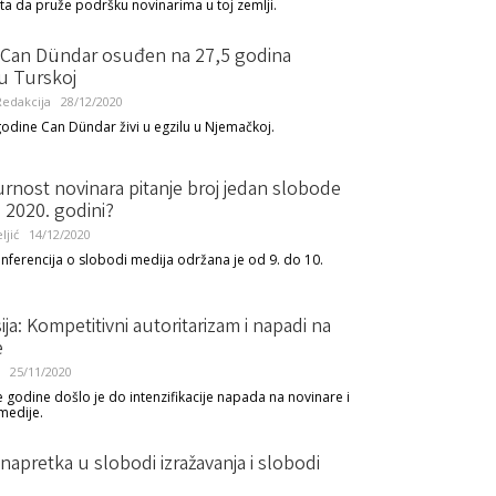
eta da pruže podršku novinarima u toj zemlji.
 Can Dündar osuđen na 27,5 godina
 u Turskoj
edakcija
28/12/2020
odine Can Dündar živi u egzilu u Njemačkoj.
gurnost novinara pitanje broj jedan slobode
 2020. godini?
ljić
14/12/2020
onferencija o slobodi medija održana je od 9. do 10.
.
ija: Kompetitivni autoritarizam i napadi na
e
25/11/2020
godine došlo je do intenzifikacije napada na novinare i
medije.
napretka u slobodi izražavanja i slobodi