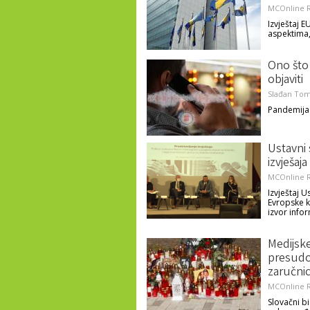
MCOnline R
Izvještaj 
aspektima,
Ono što 
objaviti
Slađan Tom
Pandemija 
Ustavni
izvješaj
MCOnline R
Izvještaj 
Evropske k
izvor info
Medijsk
presudo
zaručni
MCOnline R
Slovačni b