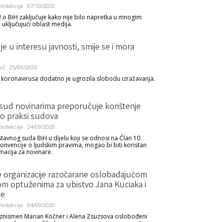
edakcija
07/10/2020
EU o BiH zaključuje kako nije bilo napretka u mnogim
 uključujući oblast medija.
je u interesu javnosti, smije se i mora
ić
25/09/2020
koronavirusa dodatno je ugrozila slobodu izražavanja.
 sud novinarima preporučuje korištenje
a o praksi sudova
edakcija
24/09/2020
Ustavnog suda BiH u dijelu koji se odnosi na Član 10
onvencije o ljudskim pravima, mogao bi biti koristan
rmacija za novinare.
e organizacije razočarane oslobađajućom
m optuženima za ubistvo Jana Kuciaka i
ce
edakcija
04/09/2020
iznismen Marian Kočner i Alena Zsuzsova oslobođeni