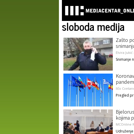
sloboda medija
Zašto po
snimanju
Elvira Jukić
Snimanje n
Koronav
pandemi
Ilčo Cvetan
Pregled p
Bjelorus
kojima p
MCOnline R
Udruženje 