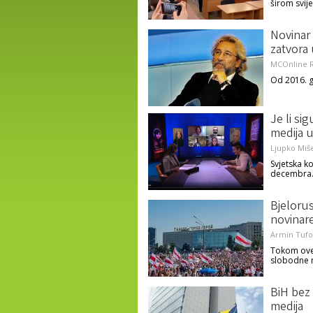
širom svij
Novinar
zatvora
MCOnline R
Od 2016. g
Je li si
medija u
Ljupko Miše
Svjetska k
decembra
Bjelorus
novinar
Armin Tufo
Tokom ove 
slobodne 
BiH bez 
medija