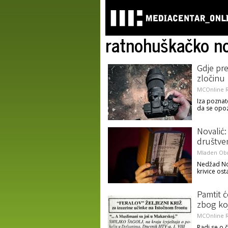
ratnohuškačko no
Gdje pre
zločinu
MCOnline R
Iza poznate
da se opo
Novalić:
društve
Mladen Ob
Nedžad Nov
krivice ost
Pamtit 
zbog ko
MCOnline R
Radi se o 