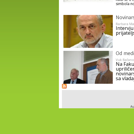
simbola n
Novinar
Barbara Mat
Intervj
prijatel
Od medij
Vuk Bačano
Na Fakul
uprilič
novinars
sa vlad
Au