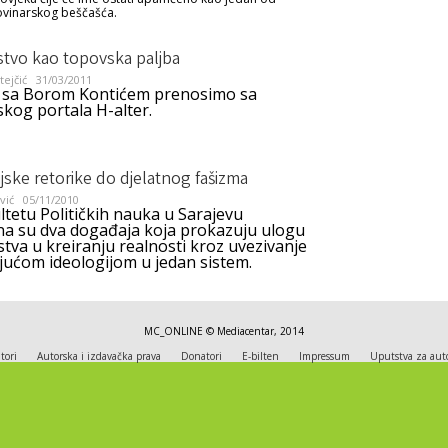
ovinarskog beščašća.
stvo kao topovska paljba
ejčić
31/03/2011
u sa Borom Kontićem prenosimo sa
jskog portala H-alter.
ske retorike do djelatnog fašizma
vić
05/11/2010
tetu Političkih nauka u Sarajevu
ena su dva događaja koja prokazuju ulogu
tva u kreiranju realnosti kroz uvezivanje
ajućom ideologijom u jedan sistem.
MC_ONLINE © Mediacentar, 2014
tori
Autorska i izdavačka prava
Donatori
E-bilten
Impressum
Uputstva za aut