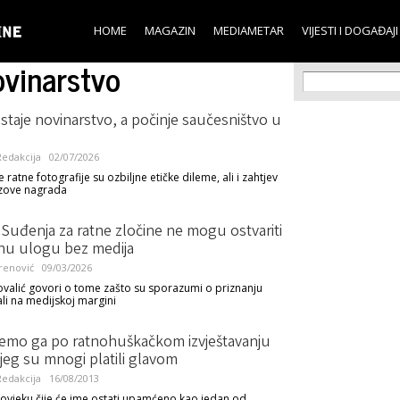
Skip to
main
HOME
MAGAZIN
MEDIAMETAR
VIJESTI I DOGAĐAJI
content
vinarstvo
Search f
Search
staje novinarstvo, a počinje saučesništvo u
edakcija
02/07/2026
 ratne fotografije su ozbiljne etičke dileme, ali i zahtjev
zove nagrada
 Suđenja za ratne zločine ne mogu ostvariti
nu ulogu bez medija
renović
09/03/2026
alić govori o tome zašto su sporazumi o priznanju
ali na medijskoj margini
ćemo ga po ratnohuškačkom izvještavanju
jeg su mnogi platili glavom
edakcija
16/08/2013
čovjeku čije će ime ostati upamćeno kao jedan od