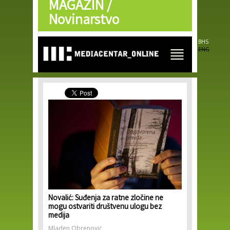
MAGAZIN /
Skip to
main
Novinarstvo
content
BHS
ENG
Novalić: Suđenja za ratne zločine ne
mogu ostvariti društvenu ulogu bez
medija
Mladen Obrenović