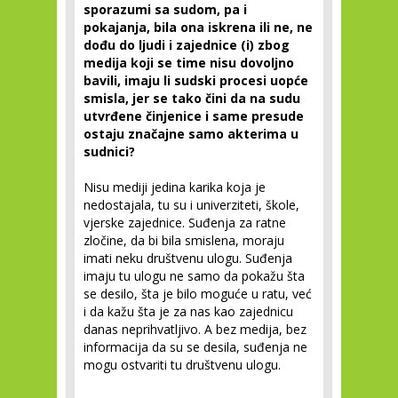
sporazumi sa sudom, pa i
pokajanja, bila ona iskrena ili ne, ne
dođu do ljudi i zajednice (i) zbog
medija koji se time nisu dovoljno
bavili, imaju li sudski procesi uopće
smisla, jer se tako čini da na sudu
utvrđene činjenice i same presude
ostaju značajne samo akterima u
sudnici?
Nisu mediji jedina karika koja je
nedostajala, tu su i univerziteti, škole,
vjerske zajednice. Suđenja za ratne
zločine, da bi bila smislena, moraju
imati neku društvenu ulogu. Suđenja
imaju tu ulogu ne samo da pokažu šta
se desilo, šta je bilo moguće u ratu, već
i da kažu šta je za nas kao zajednicu
danas neprihvatljivo. A bez medija, bez
informacija da su se desila, suđenja ne
mogu ostvariti tu društvenu ulogu.