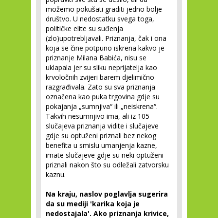
možemo pokušati graditi jedno bolje
društvo. U nedostatku svega toga,
političke elite su suđenja
(zlo)upotrebljavali. Priznanja, čak i ona
koja se čine potpuno iskrena kakvo je
priznanje Milana Babića, nisu se
uklapala jer su sliku neprijatelja kao
krvoločnih zvijeri barem djelimično
razgrađivala. Zato su sva priznanja
označena kao puka trgovina gdje su
pokajanja „sumnjiva“ ili „neiskrena“.
Takvih nesumnjivo ima, ali iz 105
slučajeva priznanja vidite i slučajeve
gdje su optuženi priznali bez nekog
benefita u smislu umanjenja kazne,
imate slučajeve gdje su neki optuženi
priznali nakon što su odležali zatvorsku
kaznu.
Na kraju, naslov poglavlja sugerira
da su mediji 'karika koja je
nedostajala'. Ako priznanja krivice,