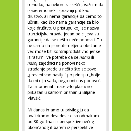
trenutku, na nekom raskršću, važnim da
izaberemo neki ispravniji put kao
društvo, ali nema garancije da ćemo to
učiniti, kao što nema garancije za bilo
koje društvo. U pristupu koji se naziva
tranzicijska pravda jedan od ciljeva su
garancije da se nešto neće ponoviti. To
ne samo da je neutemeljeno obećanje
već može biti kontraproduktivno jer se
iz razumljive potrebe da se
nama
ili
našoj
zajednici ne ponovi neko
stradanje pređe u nešto što se zove
„preventivno nasilje“ po principu „bolje
da mi njih sada, nego oni nas ponovo“.
Taj momenat imate vrlo plastično
prikazan u samom priznanju Biljane
Plavšić.
Mi danas imamo tu privilegiju da
analiziramo devedesete sa odmakom
od 30 godina i iz perspektive nečeg
okončanog ili barem iz perspektive