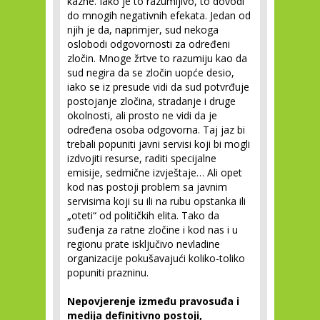
kazne. Iako je to razumljivo, to dovodi
do mnogih negativnih efekata. Jedan od
njih je da, naprimjer, sud nekoga
oslobodi odgovornosti za određeni
zločin. Mnoge žrtve to razumiju kao da
sud negira da se zločin uopće desio,
iako se iz presude vidi da sud potvrđuje
postojanje zločina, stradanje i druge
okolnosti, ali prosto ne vidi da je
određena osoba odgovorna. Taj jaz bi
trebali popuniti javni servisi koji bi mogli
izdvojiti resurse, raditi specijalne
emisije, sedmične izvještaje… Ali opet
kod nas postoji problem sa javnim
servisima koji su ili na rubu opstanka ili
„oteti“ od političkih elita. Tako da
suđenja za ratne zločine i kod nas i u
regionu prate isključivo nevladine
organizacije pokušavajući koliko-toliko
popuniti prazninu.
Nepovjerenje između pravosuđa i
medija definitivno postoji,