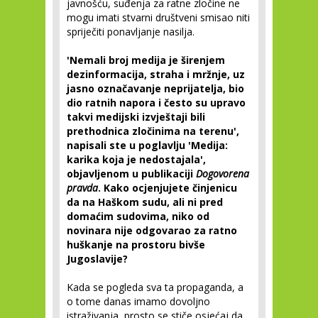
javnošću, suđenja za ratne zločine ne
mogu imati stvarni društveni smisao niti
spriječiti ponavljanje nasilja.
'Nemali broj medija je širenjem
dezinformacija, straha i mržnje, uz
jasno označavanje neprijatelja, bio
dio ratnih napora i često su upravo
takvi medijski izvještaji bili
prethodnica zločinima na terenu',
napisali ste u poglavlju 'Medija:
karika koja je nedostajala',
objavljenom u publikaciji
Dogovorena
pravda
. Kako ocjenjujete činjenicu
da na Haškom sudu, ali ni pred
domaćim sudovima, niko od
novinara nije odgovarao za ratno
huškanje na prostoru bivše
Jugoslavije?
Kada se pogleda sva ta propaganda, a
o tome danas imamo dovoljno
istraživanja, prosto se stiče osjećaj da