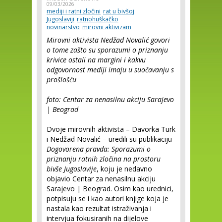
09/03/2026
mediji i ratni zločini
rat u bivšoj
Jugoslaviji
ratnohuškačko
novinarstvo
mirovni aktivizam
Mirovni aktivista Nedžad Novalić govori
o tome zašto su sporazumi o priznanju
krivice ostali na margini i kakvu
odgovornost mediji imaju u suočavanju s
prošlošću
foto: Centar za nenasilnu akciju Sarajevo
| Beograd
Dvoje mirovnih aktivista – Davorka Turk
i Nedžad Novalić – uredili su publikaciju
Dogovorena pravda: Sporazumi o
priznanju ratnih zločina na prostoru
bivše Jugoslavije
, koju je nedavno
objavio Centar za nenasilnu akciju
Sarajevo | Beograd. Osim kao urednici,
potpisuju se i kao autori knjige koja je
nastala kao rezultat istraživanja i
intervjua fokusiranih na dijelove