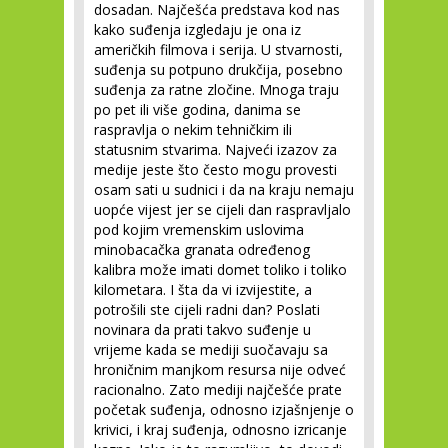
dosadan. Najčešća predstava kod nas
kako suđenja izgledaju je ona iz
američkih filmova i serija. U stvarnosti,
suđenja su potpuno drukčija, posebno
suđenja za ratne zločine. Mnoga traju
po pet ili više godina, danima se
raspravlja o nekim tehničkim ili
statusnim stvarima. Najveći izazov za
medije jeste što često mogu provesti
osam sati u sudnici i da na kraju nemaju
uopće vijest jer se cijeli dan raspravljalo
pod kojim vremenskim uslovima
minobacačka granata određenog
kalibra može imati domet toliko i toliko
kilometara. I šta da vi izvijestite, a
potrošili ste cijeli radni dan? Poslati
novinara da prati takvo suđenje u
vrijeme kada se mediji suočavaju sa
hroničnim manjkom resursa nije odveć
racionalno. Zato mediji najčešće prate
početak suđenja, odnosno izjašnjenje o
krivici, i kraj suđenja, odnosno izricanje