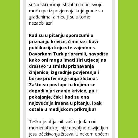
suštinski moraju shvatiti da oni svoju
moć crpe iz povjerenja koje grade sa
građanima, a mediji su u tome
nezaobilazni.
Kad su u pitanju sporazumi o
priznanju krivice, čime se i bavi
publikacija koju ste zajedno s
Davorkom Turk pripremili, navodite
kako oni mogu imati širi utjecaj na
društvo 'u smislu priznavanja
činjenica, izgradnje povjerenja i
borbe protiv negiranja zločina'.
Zašto su postupci u kojima se
dogodilo priznanje krivice, pa i
pokajanje, čak i kad su ona
najzvučnija imena u pitanju, ipak
ostala u medijskom prikrajku?
Teško je objasniti zašto. Jedan od
momenata koji nije dovoljno osvijetljen
jesu očekivanja žrtava. U nekom općem