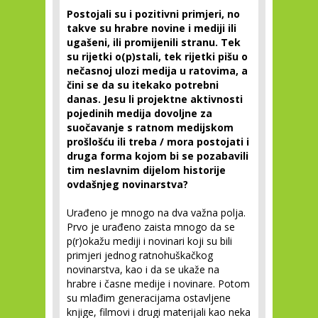
Postojali su i pozitivni primjeri, no
takve su hrabre novine i mediji ili
ugašeni, ili promijenili stranu. Tek
su rijetki o(p)stali, tek rijetki pišu o
nečasnoj ulozi medija u ratovima, a
čini se da su itekako potrebni
danas. Jesu li projektne aktivnosti
pojedinih medija dovoljne za
suočavanje s ratnom medijskom
prošlošću ili treba / mora postojati i
druga forma kojom bi se pozabavili
tim neslavnim dijelom historije
ovdašnjeg novinarstva?
Urađeno je mnogo na dva važna polja.
Prvo je urađeno zaista mnogo da se
p(r)okažu mediji i novinari koji su bili
primjeri jednog ratnohuškačkog
novinarstva, kao i da se ukaže na
hrabre i časne medije i novinare. Potom
su mlađim generacijama ostavljene
knjige, filmovi i drugi materijali kao neka