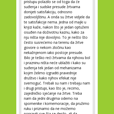
pristupu polazilo se od toga da će
suđenja i sudske presude žrtvama
donijeti satisfakciju, odnosno
zadovoljštinu. A onda su žrtve vidjele da
te satisfakcije nema. Jedna od majki u
knjizi kaže, nakon što je jedan optuženi
osuđen na doživotnu kaznu, kako za
nju ništa nije dovoljno. To je nešto što
često susrećemo na terenu da žrtve
govore o nekom zločinu kao
nekažnjenom iako postoje presude.
Bilo je teško reći žrtvama da njihovu bol
i prazninu ništa neće ublažiti i kako su
suđenja tek jedan od mehanizama
kojim želimo izgraditi pravednije
društvo i kako njihov efekat nije
svemoguć. Trebali su nam i trebaju nam
i drugi pristupi, kao što je, recimo,
zajedničko sjećanje na žrtve. Treba
nam da jedni drugima odemo na
spomenike i komemoracije, da pružimo
ruku i priznamo da ne možemo
popraviti sve šta se desilo, ali da