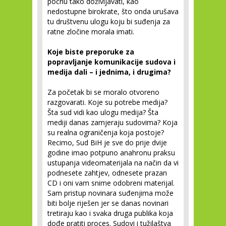
počnu tako doživljavati, kao
nedostupne birokrate, što onda urušava
tu društvenu ulogu koju bi suđenja za
ratne zločine morala imati.
Koje biste preporuke za
popravljanje komunikacije sudova i
medija dali – i jednima, i drugima?
Za početak bi se moralo otvoreno
razgovarati. Koje su potrebe medija?
Šta sud vidi kao ulogu medija? Šta
mediji danas zamjeraju sudovima? Koja
su realna ograničenja koja postoje?
Recimo, Sud BiH je sve do prije dvije
godine imao potpuno anahronu praksu
ustupanja videomaterijala na način da vi
podnesete zahtjev, odnesete prazan
CD i oni vam snime odobreni materijal.
Sam pristup novinara suđenjima može
biti bolje riješen jer se danas novinari
tretiraju kao i svaka druga publika koja
dođe pratiti proces. Sudovi i tužilaštva