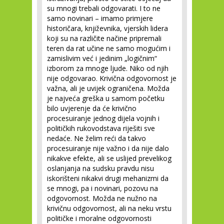
su mnogi trebali odgovarati. I to ne
samo novinari – imamo primjere
historičara, književnika, vjerskih lidera
koji su na različite načine pripremali
teren da rat učine ne samo mogućim i
zamislivim već i jedinim „logičnim“
izborom za mnoge ljude. Niko od njih
nije odgovarao. Krivična odgovornost je
važna, ali je uvijek ograničena. Možda
je najveća greška u samom početku
bilo uvjerenje da će krivično
procesuiranje jednog dijela vojnih i
političkih rukovodstava riješiti sve
nedaće. Ne želim reći da takvo
procesuiranje nije važno i da nije dalo
nikakve efekte, ali se uslijed prevelikog
oslanjanja na sudsku pravdu nisu
iskorišteni nikakvi drugi mehanizmi da
se mnogi, pa i novinari, pozovu na
odgovornost. Možda ne nužno na
krivičnu odgovornost, ali na neku vrstu
političke i moralne odgovornosti