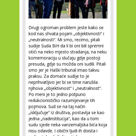
Drugi ogroman problem jeste kako se
kod nas shvata pojam „objektivnosti“ i
„neutralnosti“. Mi smo, recimo, pitali
sudije Suda BiH da li bi oni bili spremni
otići na neko mjesto stradanja, na neku
komemoraciju u slučaju gdje postoji
presuda, gdje su možda oni sudili. Pitali
smo jer je Haški tribunal imao takvu
praksu. Za domaće sudije to je
neprihvatljivo jer bi se time narušila
njihova „objektivnost“ i „neutralnost“.
Po meni je to jedno potpuno
redukcionističko razumijevanje tih
pojmova. Sud se na taj način
„isključuje“ iz društva, postavlja se kao
jedna „nadinstitucija“, kao da u tom
sudu sjede neka vanzemaljska bića koja
nisu odavde. I obični ljudi ih doista i