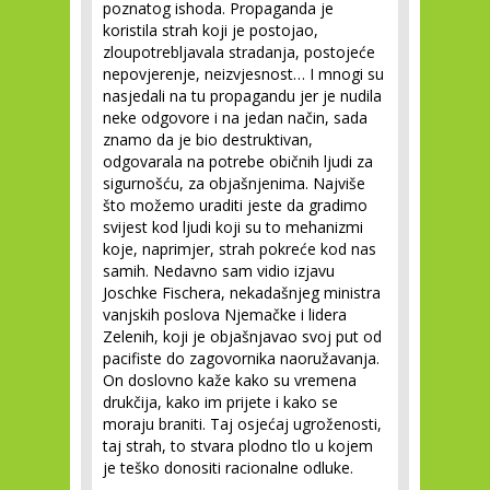
poznatog ishoda. Propaganda je
koristila strah koji je postojao,
zloupotrebljavala stradanja, postojeće
nepovjerenje, neizvjesnost… I mnogi su
nasjedali na tu propagandu jer je nudila
neke odgovore i na jedan način, sada
znamo da je bio destruktivan,
odgovarala na potrebe običnih ljudi za
sigurnošću, za objašnjenima. Najviše
što možemo uraditi jeste da gradimo
svijest kod ljudi koji su to mehanizmi
koje, naprimjer, strah pokreće kod nas
samih. Nedavno sam vidio izjavu
Joschke Fischera, nekadašnjeg ministra
vanjskih poslova Njemačke i lidera
Zelenih, koji je objašnjavao svoj put od
pacifiste do zagovornika naoružavanja.
On doslovno kaže kako su vremena
drukčija, kako im prijete i kako se
moraju braniti. Taj osjećaj ugroženosti,
taj strah, to stvara plodno tlo u kojem
je teško donositi racionalne odluke.