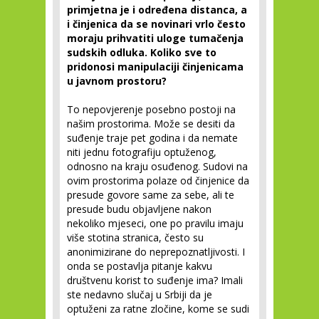
primjetna je i određena distanca, a
i činjenica da se novinari vrlo često
moraju prihvatiti uloge tumačenja
sudskih odluka. Koliko sve to
pridonosi manipulaciji činjenicama
u javnom prostoru?
To nepovjerenje posebno postoji na
našim prostorima. Može se desiti da
suđenje traje pet godina i da nemate
niti jednu fotografiju optuženog,
odnosno na kraju osuđenog. Sudovi na
ovim prostorima polaze od činjenice da
presude govore same za sebe, ali te
presude budu objavljene nakon
nekoliko mjeseci, one po pravilu imaju
više stotina stranica, često su
anonimizirane do neprepoznatljivosti. I
onda se postavlja pitanje kakvu
društvenu korist to suđenje ima? Imali
ste nedavno slučaj u Srbiji da je
optuženi za ratne zločine, kome se sudi