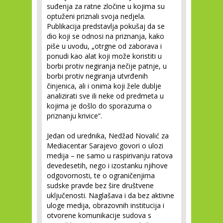
suđenja za ratne zločine u kojima su
optuženi priznali svoja nedjela.
Publikacija predstavlja pokušaj da se
dio koji se odnosi na priznanja, kako
piše u uvodu, „otrgne od zaborava i
ponudi kao alat koji može koristiti u
borbi protiv negiranja nečije patnje, u
borbi protiv negiranja utvrđenih
činjenica, ali i onima koji žele dublje
analizirati sve ili neke od predmeta u
kojima je došlo do sporazuma o
priznanju krivice“.
Jedan od urednika, Nedžad Novalić za
Mediacentar Sarajevo govori o ulozi
medija – ne samo u raspirivanju ratova
devedesetih, nego i izostanku njihove
odgovornosti, te o ograničenjima
sudske pravde bez šire društvene
uključenosti. Naglašava i da bez aktivne
uloge medija, obrazovnih institucija i
otvorene komunikacije sudova s