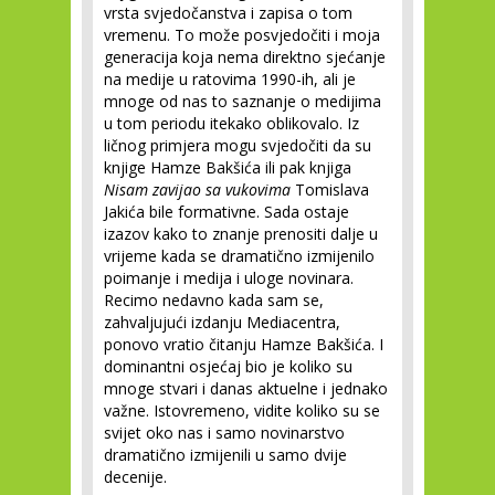
vrsta svjedočanstva i zapisa o tom
vremenu. To može posvjedočiti i moja
generacija koja nema direktno sjećanje
na medije u ratovima 1990-ih, ali je
mnoge od nas to saznanje o medijima
u tom periodu itekako oblikovalo. Iz
ličnog primjera mogu svjedočiti da su
knjige Hamze Bakšića ili pak knjiga
Nisam zavijao sa vukovima
Tomislava
Jakića bile formativne. Sada ostaje
izazov kako to znanje prenositi dalje u
vrijeme kada se dramatično izmijenilo
poimanje i medija i uloge novinara.
Recimo nedavno kada sam se,
zahvaljujući izdanju Mediacentra,
ponovo vratio čitanju Hamze Bakšića. I
dominantni osjećaj bio je koliko su
mnoge stvari i danas aktuelne i jednako
važne. Istovremeno, vidite koliko su se
svijet oko nas i samo novinarstvo
dramatično izmijenili u samo dvije
decenije.