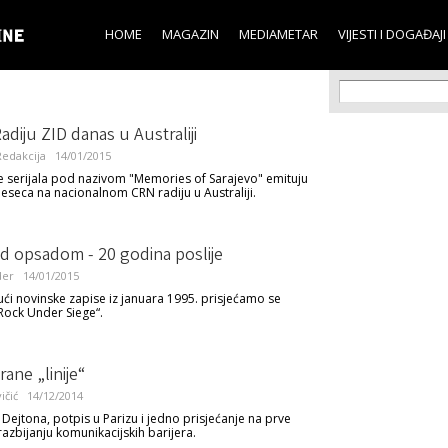
Skip to
main
HOME
MAGAZIN
MEDIAMETAR
VIJESTI I DOGAĐAJI
content
Search f
Search
Radiju ZID danas u Australiji
edakcija
14/01/2015
e serijala pod nazivom "Memories of Sarajevo" emituju
eseca na nacionalnom CRN radiju u Australiji.
d opsadom - 20 godina poslije
der
14/01/2015
jući novinske zapise iz januara 1995. prisjećamo se
Rock Under Siege“.
rane „linije“
ičić
14/12/2014
 Dejtona, potpis u Parizu i jedno prisjećanje na prve
razbijanju komunikacijskih barijera.