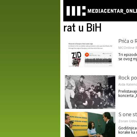
rat u BiH
Priča o 
MCOnline R
Tri epizod
se ovog mj
Rock po
Aida Kalen
Prelistava
koncerta „
S one st
Zoran Udov
Godišnjica
korake ka 