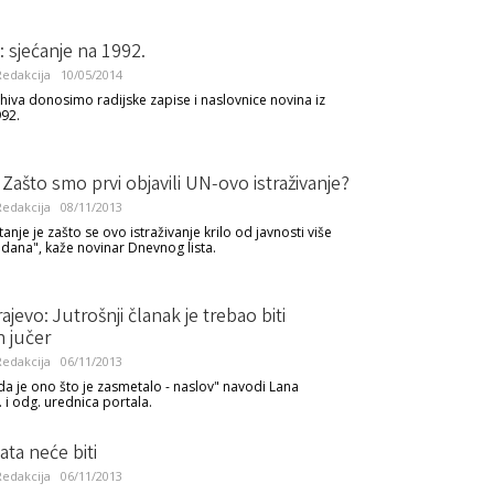
a: sjećanje na 1992.
edakcija
10/05/2014
rhiva donosimo radijske zapise i naslovnice novina iz
92.
: Zašto smo prvi objavili UN-ovo istraživanje?
edakcija
08/11/2013
tanje je zašto se ovo istraživanje krilo od javnosti više
dana", kaže novinar Dnevnog lista.
ajevo: Jutrošnji članak je trebao biti
n jučer
edakcija
06/11/2013
da je ono što je zasmetalo - naslov" navodi Lana
. i odg. urednica portala.
ta neće biti
edakcija
06/11/2013