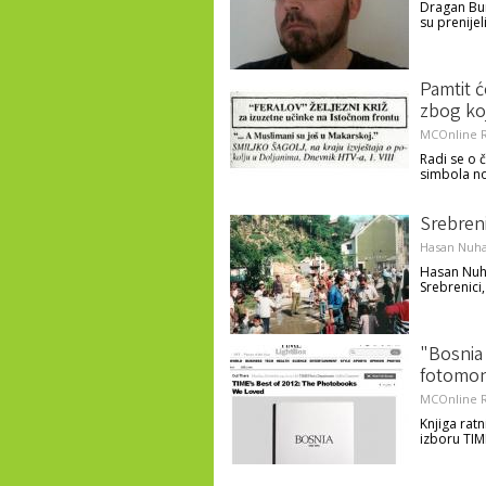
Dragan Bur
su prenije
Pamtit 
zbog ko
MCOnline R
Radi se o 
simbola n
Srebreni
Hasan Nuha
Hasan Nuha
Srebrenici
"Bosnia
fotomon
MCOnline R
Knjiga rat
izboru TIM
Pages