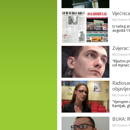
Vijećnic
MCOnline R
Iz našeg a
augusta 19
Zvijerac
MCOnline R
"Ključno pi
od mjesec 
Radiosar
objavlje
MCOnline R
"Vjerujem 
Ramljak, gl
BUKA: Ra
MCOnline R