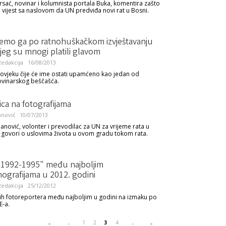
sać, novinar i kolumnista portala Buka, komentira zašto
li vijest sa naslovom da UN predviđa novi rat u Bosni.
ćemo ga po ratnohuškačkom izvještavanju
jeg su mnogi platili glavom
edakcija
16/08/2013
čovjeku čije će ime ostati upamćeno kao jedan od
ovinarskog beščašća.
ca na fotografijama
nović
10/07/2013
nović, volonter i prevodilac za UN za vrijeme rata u
, govori o uslovima života u ovom gradu tokom rata.
 1992-1995" među najboljim
ografijama u 2012. godini
edakcija
25/12/2012
nih fotoreportera među najboljim u godini na izmaku po
E-a.
1
2
3
4
«
‹
›
»