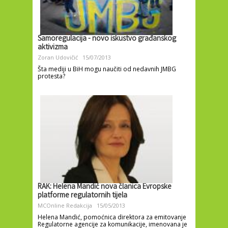
Samoregulacija - novo iskustvo građanskog
aktivizma
Zoran Udovičić
15/07/2013
Šta mediji u BiH mogu naučiti od nedavnih JMBG
protesta?
RAK: Helena Mandić nova članica Evropske
platforme regulatornih tijela
MCOnline Redakcija
15/05/2013
Helena Mandić, pomoćnica direktora za emitovanje
Regulatorne agencije za komunikacije, imenovana je