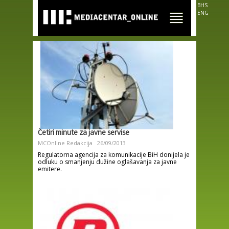
Skip to
BHS
main
ENG
content
Četiri minute za javne servise
MCOnline Redakcija
26/09/2013
Regulatorna agencija za komunikacije BiH donijela je
odluku o smanjenju dužine oglašavanja za javne
emitere.