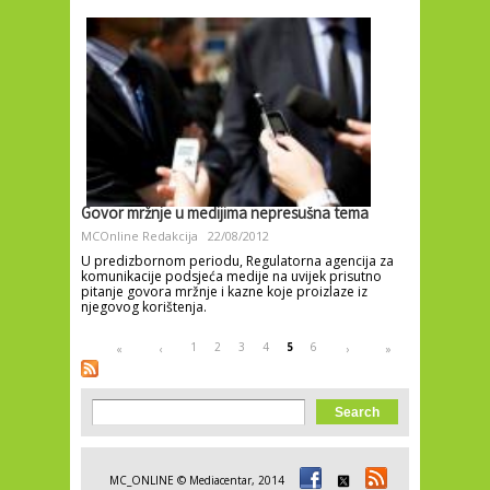
Govor mržnje u medijima nepresušna tema
MCOnline Redakcija
22/08/2012
U predizbornom periodu, Regulatorna agencija za
komunikacije podsjeća medije na uvijek prisutno
pitanje govora mržnje i kazne koje proizlaze iz
njegovog korištenja.
Pages
1
2
3
4
5
6
«
‹
›
»
Search form
Search
MC_ONLINE © Mediacentar, 2014