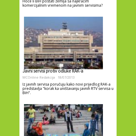
Hoće li BiH postati zemlja sa najkraćim
komercijalnim vremenom na javnim servisima?
Javni servisi protiv odluke RAK-a
MCOnline Redakcija
18/07/2013
Iz javnih servisa poručuju kako novi prijedlog RAK-a
predstavlja "korak ka uništavanju javnih RTV servisa u
BiH".