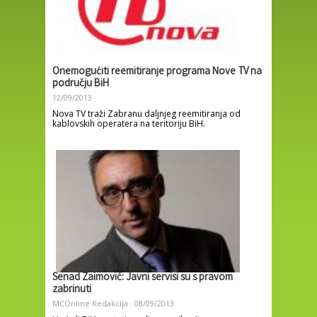
Onemogućiti reemitiranje programa Nove TV na
području BiH
12/09/2013
Nova TV traži Zabranu daljnjeg reemitiranja od
kablovskih operatera na teritoriju BiH.
Senad Zaimović: Javni servisi su s pravom
zabrinuti
MCOnline Redakcija
08/09/2013