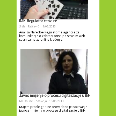
RAK: Regulator cenzure
Srđan Rajčević
19/02/2013
Analiza Naredbe Regulatorne agencije za
komunikacije o zabrani pristupa stranim web
stranicama za online klađenje.
Javno mnijenje o procesu digitalizacije u BiH
MCOnline Redakcija
15/01/2013
Krajem prošle godine provedeno je ispitivanje
javnog mnijenja o procesu digitalizacije u BiH.