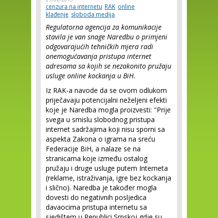
cenzura na internetu
RAK
online
klađenje
sloboda medija
Regulatorna agencija za komunikacije
stavila je van snage Naredbu o primjeni
odgovarajućih tehničkih mjera radi
onemogućavanja pristupa internet
adresama sa kojih se nezakonito pružaju
usluge online kockanja u BiH.
Iz RAK-a navode da se ovom odlukom
priječavaju potencijalni neželjeni efekti
koje je Naredba mogla proizvesti: "Prije
svega u smislu slobodnog pristupa
internet sadržajima koji nisu sporni sa
aspekta Zakona o igrama na sreću
Federacije BiH, a nalaze se na
stranicama koje između ostalog
pružaju i druge usluge putem Interneta
(reklame, istraživanja, igre bez kockanja
i slično). Naredba je također mogla
dovesti do negativnih posljedica
davaocima pristupa internetu sa
sjedištem u Republici Srpskoj gdje su