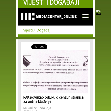
VIJESTI I DOGAĐAJI
Skip to
main
content
BHS
ENG
Vijesti
Događaji
RAK povukao odluku o cenzuri stranica
za online klađenje
MCOnline Redakcija
21/02/2013