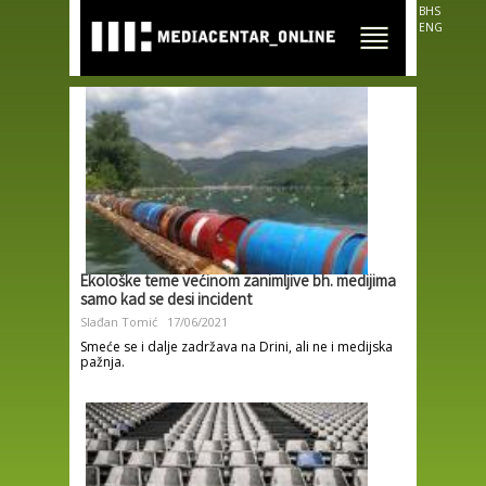
Skip to
BHS
main
ENG
content
Ekološke teme većinom zanimljive bh. medijima
samo kad se desi incident
Slađan Tomić
17/06/2021
Smeće se i dalje zadržava na Drini, ali ne i medijska
pažnja.