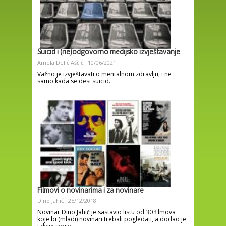
Suicid i (ne)odgovorno medijsko izvještavanje
Amela Delić Aščić
10/06/2021
Važno je izvještavati o mentalnom zdravlju, i ne
samo kada se desi suicid.
Filmovi o novinarima i za novinare
Dino Jahić
25/12/2018
Novinar Dino Jahić je sastavio listu od 30 filmova
koje bi (mladi) novinari trebali pogledati, a dodao je