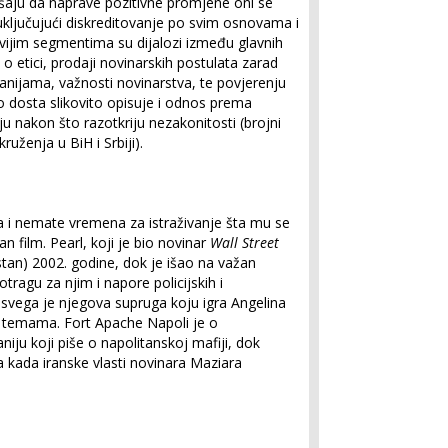
šaju da naprave pozitivne promjene oni se
ključujući diskreditovanje po svim osnovama i
ivijim segmentima su dijalozi između glavnih
- o etici, prodaji novinarskih postulata zarad
nijama, važnosti novinarstva, te povjerenju
o dosta slikovito opisuje i odnos prema
u nakon što razotkriju nezakonitosti (brojni
kruženja u BiH i Srbiji).
la i nemate vremena za istraživanje šta mu se
n film. Pearl, koji je bio novinar
Wall Street
istan) 2002. godine, dok je išao na važan
otragu za njim i napore policijskih i
 svega je njegova supruga koju igra Angelina
im temama. Fort Apache Napoli je o
niju koji piše o napolitanskoj mafiji, dok
 kada iranske vlasti novinara Maziara