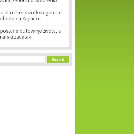
ivizira genocid u Srebrenici
cid u Gazi razotkrio granice
lobode na Zapadu
postane putovanje života, a
narski zadatak
orm