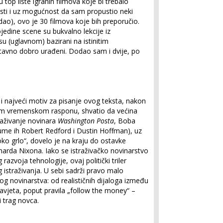
top liste igranih filmova koje bi trebalo
sti i uz mogućnost da sam propustio neki
edao), ovo je 30 filmova koje bih preporučio.
jedine scene su bukvalno lekcije iz
u (uglavnom) bazirani na istinitim
tavno dobro urađeni. Dodao sam i dvije, po
 i najveći motiv za pisanje ovog teksta, nakon
om vremenskom rasponu, shvatio da većina
traživanje novinara
Washington Posta
, Boba
ume ih Robert Redford i Dustin Hoffman), uz
o grlo“, dovelo je na kraju do ostavke
arda Nixona. Iako se istraživačko novinarstvo
azvoja tehnologije, ovaj politički triler
 istraživanja. U sebi sadrži pravo malo
g novinarstva: od realističnih dijaloga između
savjeta, poput pravila „follow the money“ –
i trag novca.