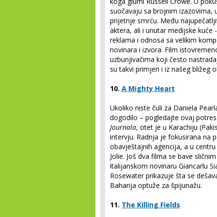
koga glumi Russell Crowe. U poku
suočavaju sa brojnim izazovima, u
prijetnje smrću. Među najupečatlj
aktera, ali i unutar medijske kuće 
reklama i odnosa sa velikim kompa
novinara i izvora. Film istovremen
uzbunjivačima koji često nastradaj
su takvi primjeri i iz našeg bližeg o
10.
A Mighty Heart
Ukoliko niste čuli za Daniela Pear
dogodilo – pogledajte ovaj potresa
Journala
, otet je u Karachiju (Pak
intervju. Radnja je fokusirana na p
obavještajnih agencija, a u centru
Jolie. Još dva filma se bave sličn
italijanskom novinaru Giancarlu Sia
Rosewater prikazuje šta se dešava
Baharija optuže za špijunažu.
11.
The Killing Fields