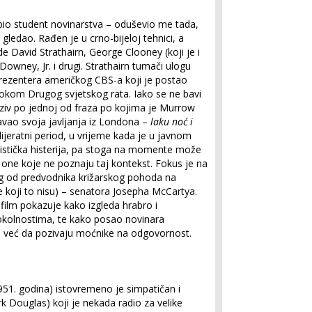
bio student novinarstva – oduševio me tada,
 gledao. Rađen je u crno-bijeloj tehnici, a
 David Strathairn, George Clooney (koji je i
 Downey, Jr. i drugi. Strathairn tumači ulogu
rezentera američkog CBS-a koji je postao
tokom Drugog svjetskog rata. Iako se ne bavi
iv po jednoj od fraza po kojima je Murrow
šavao svoja javljanja iz Londona –
laku noć i
ijeratni period, u vrijeme kada je u javnom
istička histerija, pa stoga na momente može
ne koje ne poznaju taj kontekst. Fokus je na
g od predvodnika križarskog pohoda na
 koji to nisu) – senatora Josepha McCartya.
film pokazuje kako izgleda hrabro i
okolnostima, te kako posao novinara
aju već da pozivaju moćnike na odgovornost.
(1951. godina) istovremeno je simpatičan i
rk Douglas) koji je nekada radio za velike