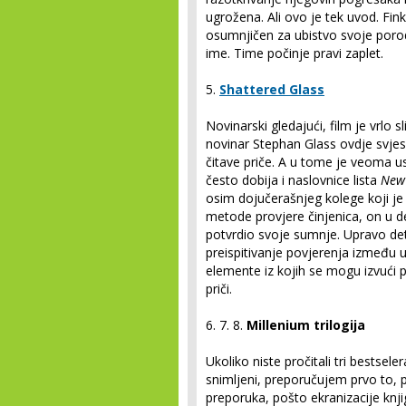
ugrožena. Ali ovo je tek uvod. Fin
osumnjičen za ubistvo svoje porodi
ime. Time počinje pravi zaplet.
5.
Shattered Glass
Novinarski gledajući, film je vrlo 
novinar Stephan Glass ovdje svjesno
čitave priče. A u tome je veoma us
često dobija i naslovnice lista
New 
osim dojučerašnjeg kolege koji je
metode provjere činjenica, on u de
potvrdio svoje sumnje. Upravo det
preispitivanje povjerenja između 
elemente iz kojih se mogu izvući p
priči.
6. 7. 8.
Millenium trilogija
Ukoliko niste pročitali tri bestsel
snimljeni, preporučujem prvo to, p
preporuka, pošto ekranizacije knj