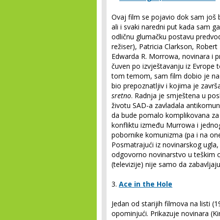
Ovaj film se pojavio dok sam još 
ali i svaki naredni put kada sam ga
odličnu glumačku postavu predvode
režiser), Patricia Clarkson, Robert
Edwarda R. Morrowa, novinara i p
čuven po izvještavanju iz Evrope 
tom temom, sam film dobio je naz
bio prepoznatljiv i kojima je zavr
sretno
. Radnja je smještena u posl
životu SAD-a zavladala antikomun
da bude pomalo komplikovana za o
konfliktu između Murrowa i jedno
pobornike komunizma (pa i na one
Posmatrajući iz novinarskog ugla, 
odgovorno novinarstvo u teškim 
(televizije) nije samo da zabavlj
3.
Ace in the Hole
Jedan od starijih filmova na listi 
opominjući. Prikazuje novinara (Ki