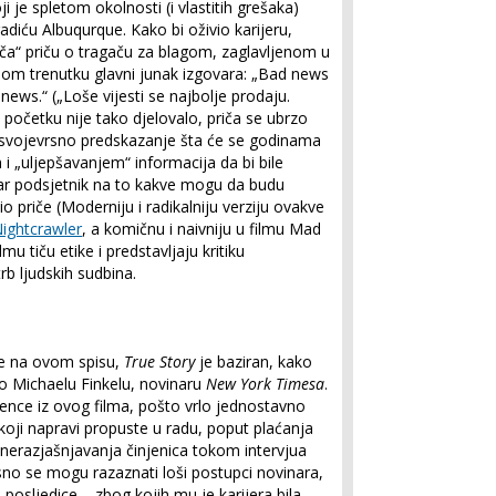
i je spletom okolnosti (i vlastitih grešaka)
adiću Albuqurque. Kako bi oživio karijeru,
ča“ priču o tragaču za blagom, zaglavljenom u
nom trenutku glavni junak izgovara: „Bad news
news.“ („Loše vijesti se najbolje prodaju.
na početku nije tako djelovalo, priča se ubrzo
o svojevrsno predskazanje šta će se godinama
i „uljepšavanjem“ informacija da bi bile
obar podsjetnik na to kakve mogu da budu
o priče (Moderniju i radikalniju verziju ovakve
ightcrawler
, a komičnu i naivniju u filmu Mad
lmu tiču etike i predstavljaju kritiku
b ljudskih sudbina.
je na ovom spisu,
True Story
je baziran, kako
či o Michaelu Finkelu, novinaru
New York Timesa
.
ence iz ovog filma, pošto vrlo jednostavno
koji napravi propuste u radu, poput plaćanja
, nerazjašnjavanja činjenica tokom intervjua
sno se mogu razaznati loši postupci novinara,
 posljedice – zbog kojih mu je karijera bila