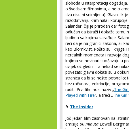
sloboda u interpretaciji događaja
o švedskim filmovima, a ne o ameri
dva nisu ni snimljena). Glavni lik j
razotkrivanju kriminala i korupc
Salander, čiji je prirodan dar fot
odlučan da istraži i dokaže temu n
ljudima sa kojima sarađuje. Sala
reći da je na granici zakona, ali ka
kao Blomkvist. Pošto su i knjige i 
nerealnih momenata i razvoja dog
kojima se novinari suočavaju u prak
uvijek očigledni – a nekad se nala
povezati; glavni dokazi su u doku
stranica da bi se nešto potvrdilo; 
bez računara, enkripcije, program
raditi. Prvi film nosi naziv „
The Gir
Played with Fire
“, a treći „
The Girl
9.
The Insider
Još jedan film zasnovan na istinit
emisije
60 minuta
Lowell Bergman (