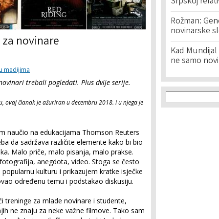
Srpskoj relat
Rožman: Geno
novinarske s
i za novinare
Kad Mundijal 
ne samo novi
u medijima
ovinari trebali pogledati. Plus dvije serije.
Search f
Search
 ovaj članak je ažuriran u decembru 2018. i u njega je
 sam naučio na edukacijama Thomson Reuters
reba da sadržava različite elemente kako bi bio
ika. Malo priče, malo pisanja, malo prakse.
 fotografija, anegdota, video. Stoga se često
popularnu kulturu i prikazujem kratke isječke
rovao određenu temu i podstakao diskusiju.
 treninge za mlade novinare i studente,
jih ne znaju za neke važne filmove. Tako sam