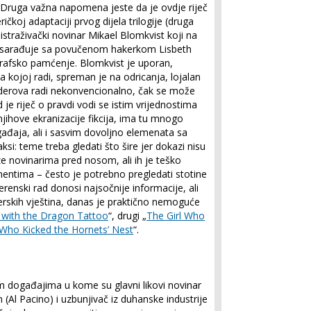
. Druga važna napomena jeste da je ovdje riječ
čkoj adaptaciji prvog dijela trilogije (druga
e istraživački novinar Mikael Blomkvist koji na
ije sarađuje sa povučenom hakerkom Lisbeth
ografsko pamćenje. Blomkvist je uporan,
a kojoj radi, spreman je na odricanja, lojalan
nderova radi nekonvencionalno, čak se može
d je riječ o pravdi vodi se istim vrijednostima
njihove ekranizacije fikcija, ima tu mnogo
ađaja, ali i sasvim dovoljno elemenata sa
si: teme treba gledati što šire jer dokazi nisu
ze novinarima pred nosom, ali ih je teško
mentima – često je potrebno pregledati stotine
terenski rad donosi najsočnije informacije, ali
erskih vještina, danas je praktično nemoguće
l with the Dragon Tattoo
“, drugi „
The Girl Who
 Who Kicked the Hornets’ Nest
“.
im događajima u kome su glavni likovi novinar
Al Pacino) i uzbunjivač iz duhanske industrije