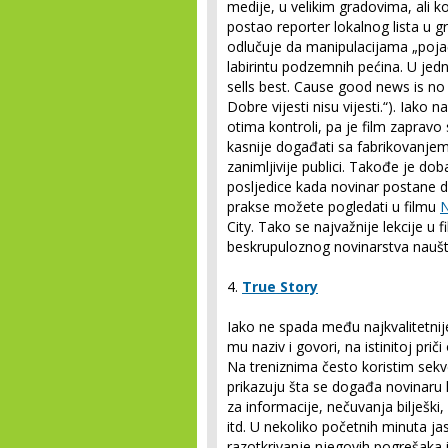
medije, u velikim gradovima, ali koj
postao reporter lokalnog lista u gr
odlučuje da manipulacijama „poja
labirintu podzemnih pećina. U jed
sells best. Cause good news is no 
Dobre vijesti nisu vijesti.“). Iako 
otima kontroli, pa je film zaprav
kasnije događati sa fabrikovanjem 
zanimljivije publici. Takođe je d
posljedice kada novinar postane di
prakse možete pogledati u filmu
N
City. Tako se najvažnije lekcije u fi
beskrupuloznog novinarstva nauštr
4.
True Story
Iako ne spada među najkvalitetni
mu naziv i govori, na istinitoj pri
Na treniznima često koristim sekv
prikazuju šta se događa novinaru 
za informacije, nečuvanja bilješki
itd. U nekoliko početnih minuta ja
razotkrivanje njegovih pogrešaka i