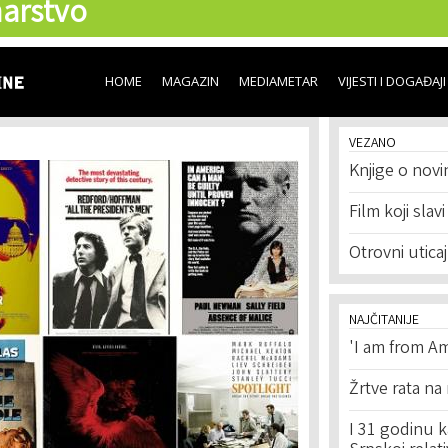
arstvo
Skip to
main
content
HOME
MAGAZIN
MEDIAMETAR
VIJESTI I DOGAĐAJI
VEZANO
Knjige o novi
Film koji slav
Otrovni utica
NAJČITANIJE
'I am from Am
Žrtve rata na
I 31 godinu k