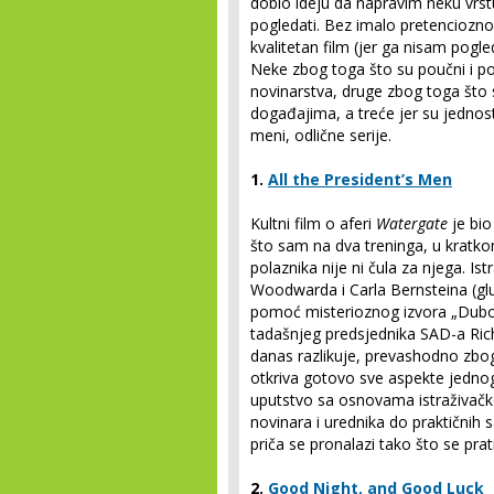
dobio ideju da napravim neku vrstu 
pogledati. Bez imalo pretenciozno
kvalitetan film (jer ga nisam pogl
Neke zbog toga što su poučni i po
novinarstva, druge zbog toga što s
događajima, a treće jer su jednos
meni, odlične serije.
1.
All the President’s Men
Kultni film o aferi
Watergate
je bio
što sam na dva treninga, u kratk
polaznika nije ni čula za njega. Is
Woodwarda i Carla Bernsteina (gl
pomoć misterioznog izvora „Dubok
tadašnjeg predsjednika SAD-a Rich
danas razlikuje, prevashodno zbog r
otkriva gotovo sve aspekte jednog
uputstvo sa osnovama istraživačko
novinara i urednika do praktičnih 
priča se pronalazi tako što se prat
2.
Good Night, and Good Luck