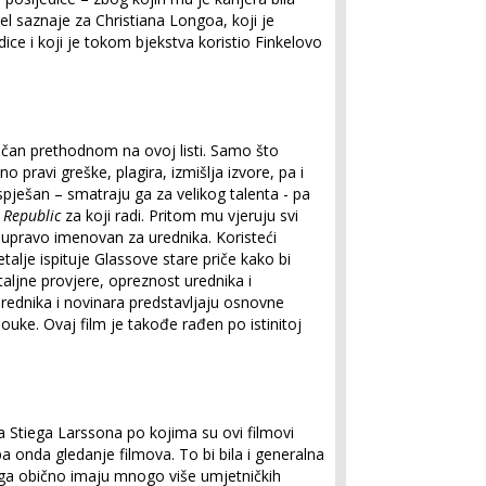
kel saznaje za Christiana Longoa, koji je
ce i koji je tokom bjekstva koristio Finkelovo
sličan prethodnom na ovoj listi. Samo što
 pravi greške, plagira, izmišlja izvore, pa i
pješan – smatraju ga za velikog talenta - pa
Republic
za koji radi. Pritom mu vjeruju svi
 upravo imenovan za urednika. Koristeći
talje ispituje Glassove stare priče kako bi
aljne provjere, opreznost urednika i
urednika i novinara predstavljaju osnovne
ouke. Ovaj film je takođe rađen po istinitoj
era Stiega Larssona po kojima su ovi filmovi
a onda gledanje filmova. To bi bila i generalna
iga obično imaju mnogo više umjetničkih