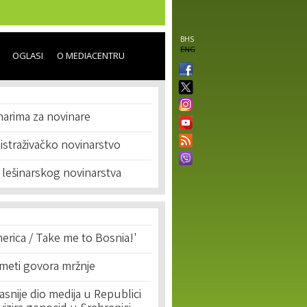
BHS
ENG
OGLASI
O MEDIACENTRU
narima za novinare
i istraživačko novinarstvo
j lešinarskog novinarstva
erica / Take me to Bosnia!'
 meti govora mržnje
asnije dio medija u Republici