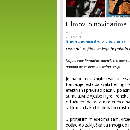
Filmovi o novinarima 
Dino Jahić
25/12/2018
filmovi o novinarstvu
profesionalizam 
Lista od 30 filmova koje bi (mladi) n
Napomena: Prvobitno objavljen u augustu,
dodano deset filmova i jedna serija.
Jedna od najvažnijih stvari koje
fondacije jeste da svaki trening t
efektivan i privukao pažnju polazn
Stimulativne vježbe i igre. Poneka
odlučujem da pravim reference na 
iz filmova kako bih dodatno ilust
U proteklim mjesecima sam, držeći
došao do zaključka da mnogi od n