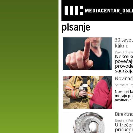
pisanje
30 savet
kliknu
David Brew
Nekolik
povećaju
provode 
sadržaja
Novinari
Selma Milo
Novinari ko
moraju poš
novinarka 
Direktno
Reuters Fo
U trećem
priručni