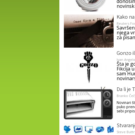
donosim
novinski
Kako nap
Reuters Fo
Savršeni
njega vr
za pisan
Gonzo il
Ivan Angelo
Šta je 
Fikcija 
sam Hun
novinar
Da li je
Branko Če
Novinari š
puko preno
sebi pripis
Stvaranj
Steve Buttr