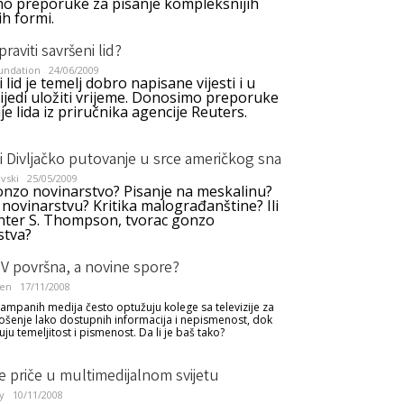
o preporuke za pisanje kompleksnijih
h formi.
raviti savršeni lid?
undation
24/06/2009
 lid je temelj dobro napisane vijesti i u
ijedi uložiti vrijeme. Donosimo preporuke
je lida iz priručnika agencije Reuters.
i Divljačko putovanje u srce američkog sna
vski
25/05/2009
gonzo novinarstvo? Pisanje na meskalinu?
u novinarstvu? Kritika malograđanštine? Ili
ter S. Thompson, tvorac gonzo
stva?
 TV površna, a novine spore?
čen
17/11/2008
tampanih medija često optužuju kolege sa televizije za
šenje lako dostupnih informacija i nepismenost, dok
uju temeljitost i pismenost. Da li je baš tako?
e priče u multimedijalnom svijetu
y
10/11/2008