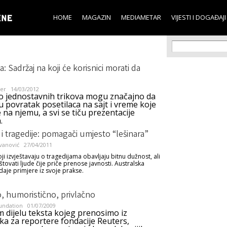
Skip to
main
HOME
MAGAZIN
MEDIAMETAR
VIJESTI I DOGAĐAJI
content
Search f
Search
a: Sadržaj na koji će korisnici morati da
er
14/03/2012
o jednostavnih trikova mogu značajno da
 povratak posetilaca na sajt i vreme koje
na njemu, a svi se tiču prezentacije
.
 i tragedije: pomagači umjesto “lešinara”
vanović
27/04/2011
ji izvještavaju o tragedijama obavljaju bitnu dužnost, ali
tovati ljude čije priče prenose javnosti. Australska
daje primjere iz svoje prakse.
, humoristično, privlačno
undation
01/07/2009
 dijelu teksta kojeg prenosimo iz
ka za reportere fondacije Reuters,