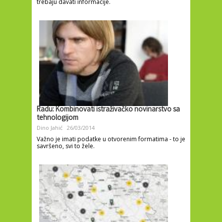
trebaju davati informacije.
Radu: Kombinovati istraživačko novinarstvo sa
tehnologijom
Dino Jahić
26/03/2014
Važno je imati podatke u otvorenim formatima - to je
savršeno, svi to žele.