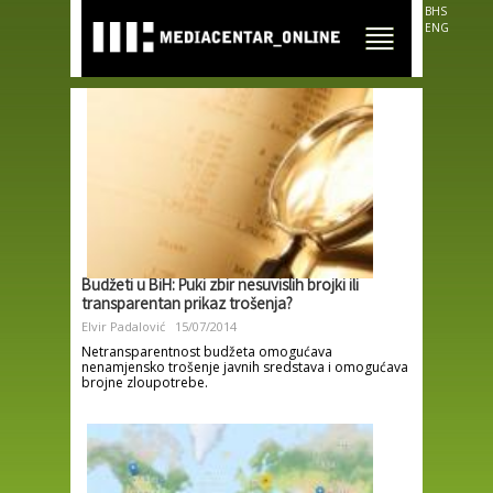
Skip to
BHS
main
ENG
content
Budžeti u BiH: Puki zbir nesuvislih brojki ili
transparentan prikaz trošenja?
Elvir Padalović
15/07/2014
Netransparentnost budžeta omogućava
nenamjensko trošenje javnih sredstava i omogućava
brojne zloupotrebe.