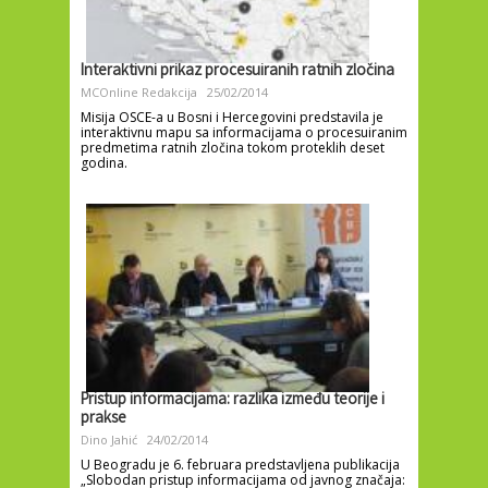
Interaktivni prikaz procesuiranih ratnih zločina
MCOnline Redakcija
25/02/2014
Misija OSCE-a u Bosni i Hercegovini predstavila je
interaktivnu mapu sa informacijama o procesuiranim
predmetima ratnih zločina tokom proteklih deset
godina.
Pristup informacijama: razlika između teorije i
prakse
Dino Jahić
24/02/2014
U Beogradu je 6. februara predstavljena publikacija
„Slobodan pristup informacijama od javnog značaja: