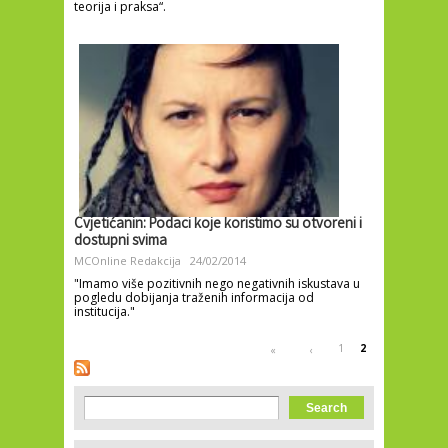
teorija i praksa“.
Cvjetićanin: Podaci koje koristimo su otvoreni i
dostupni svima
MCOnline Redakcija
24/02/2014
"Imamo više pozitivnih nego negativnih iskustava u
pogledu dobijanja traženih informacija od
institucija."
Pages
1
2
«
‹
Search form
Search