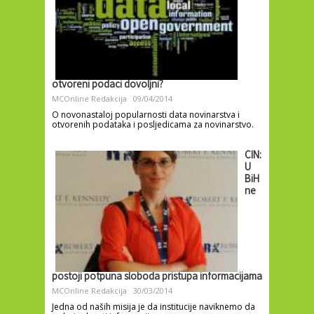
otvoreni podaci dovoljni?
MCOnline Redakcija
09/04/2014
O novonastaloj popularnosti data novinarstva i
otvorenih podataka i posljedicama za novinarstvo.
CIN:
U
BiH
ne
postoji potpuna sloboda pristupa informacijama
MCOnline Redakcija
30/03/2014
Jedna od naših misija je da institucije naviknemo da