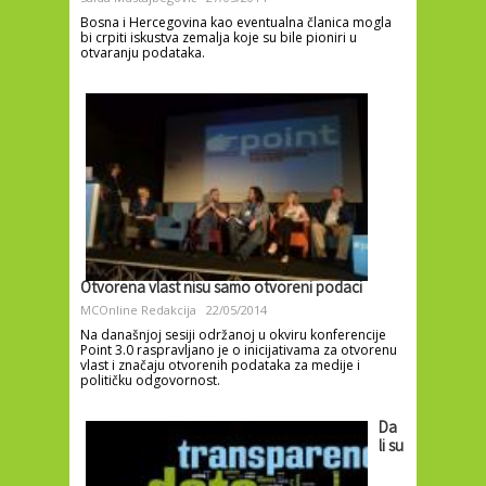
Bosna i Hercegovina kao eventualna članica mogla
bi crpiti iskustva zemalja koje su bile pioniri u
otvaranju podataka.
Otvorena vlast nisu samo otvoreni podaci
MCOnline Redakcija
22/05/2014
Na današnjoj sesiji održanoj u okviru konferencije
Point 3.0 raspravljano je o inicijativama za otvorenu
vlast i značaju otvorenih podataka za medije i
političku odgovornost.
Da
li su