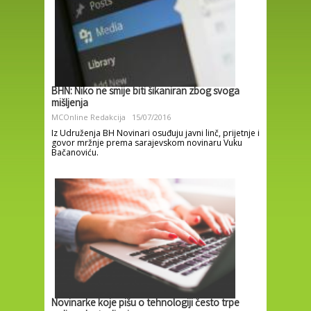
BHN: Niko ne smije biti šikaniran zbog svoga
mišljenja
MCOnline Redakcija
15/07/2016
Iz Udruženja BH Novinari osuđuju javni linč, prijetnje i
govor mržnje prema sarajevskom novinaru Vuku
Bačanoviću.
Novinarke koje pišu o tehnologiji često trpe