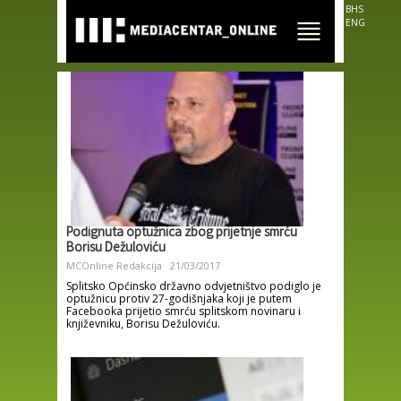
Skip to
BHS
main
ENG
content
Podignuta optužnica zbog prijetnje smrću
Borisu Dežuloviću
MCOnline Redakcija
21/03/2017
Splitsko Općinsko državno odvjetništvo podiglo je
optužnicu protiv 27-godišnjaka koji je putem
Facebooka prijetio smrću splitskom novinaru i
književniku, Borisu Dežuloviću.