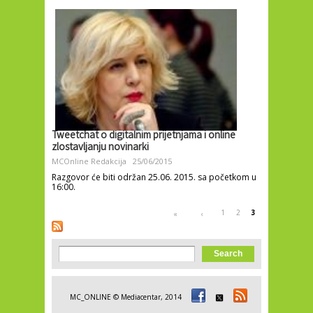
Tweetchat o digitalnim prijetnjama i online
zlostavljanju novinarki
MCOnline Redakcija
25/06/2015
Razgovor će biti održan 25.06. 2015. sa početkom u
16:00.
Pages
1
2
3
«
‹
Search form
Search
MC_ONLINE © Mediacentar, 2014