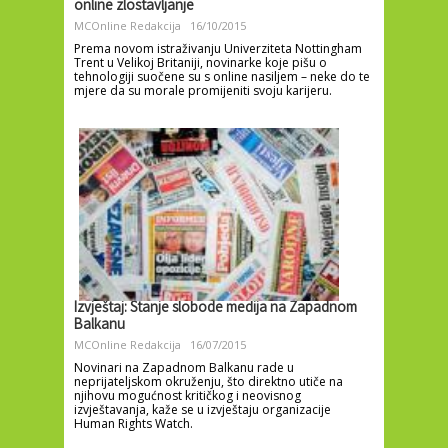
online zlostavljanje
MCOnline Redakcija
16/10/2015
Prema novom istraživanju Univerziteta Nottingham
Trent u Velikoj Britaniji, novinarke koje pišu o
tehnologiji suočene su s online nasiljem – neke do te
mjere da su morale promijeniti svoju karijeru.
Izvještaj: Stanje slobode medija na Zapadnom
Balkanu
MCOnline Redakcija
16/07/2015
Novinari na Zapadnom Balkanu rade u
neprijateljskom okruženju, što direktno utiče na
njihovu mogućnost kritičkog i neovisnog
izvještavanja, kaže se u izvještaju organizacije
Human Rights Watch.