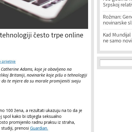
Srpskoj relat
Rožman: Geno
novinarske s
tehnologiji često trpe online
Kad Mundijal 
ne samo novi
Search f
Search
 prijetnje
 Catherine Adams, koje je obavljeno na
likoj Britaniji, novinarke koje pišu o tehnologiji
e do te mjere da su morale promijeniti svoju
no 100 žena, a rezultati ukazuju na to da je
oj spol kako bi izbjegla seksualno
osto promijenilo radnu praksu iz straha,
 studiji, prenosi
Guardian.