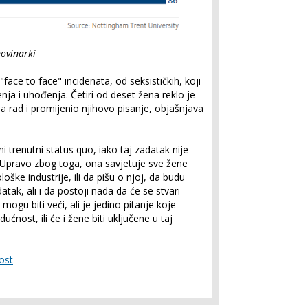
novinarki
face to face" incidenata, od seksističkih, koji
enja i uhođenja. Četiri od deset žena reklo je
a rad i promijenio njihovo pisanje, objašnjava
i trenutni status quo, iako taj zadatak nije
Upravo zbog toga, ona savjetuje sve žene
oške industrije, ili da pišu o njoj, da budu
tak, ali i da postoji nada da će se stvari
mogu biti veći, ali je jedino pitanje koje
ćnost, ili će i žene biti uključene u taj
ost