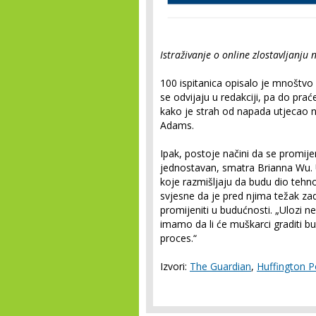
Istraživanje o online zlostavljanju 
100 ispitanica opisalo je mnoštvo "
se odvijaju u redakciji, pa do prać
kako je strah od napada utjecao n
Adams.
Ipak, postoje načini da se promijen
jednostavan, smatra Brianna Wu. 
koje razmišljaju da budu dio tehnol
svjesne da je pred njima težak zada
promijeniti u budućnosti. „Ulozi ne 
imamo da li će muškarci graditi budu
proces.“
Izvori:
The Guardian
,
Huffington P