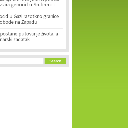
ivizira genocid u Srebrenici
cid u Gazi razotkrio granice
lobode na Zapadu
postane putovanje života, a
narski zadatak
orm