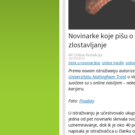
Novinarke koje pišu o 
zlostavljanje
MCOnline Redakcija
16/10/2015
žene u novinarstvu
online mediji
online
Prema novom istraživanju autorice
Univerzitetu Nottingham Trent
u Ve
suočene su s online nasiljem – nek
karijeru.
Foto:
Pixabay
U istraživanju je učestvovalo ukup
jedna od pet novinarki skrivala sv
uznemiravanje, dok ik je oko 40 p
napisala je istraživačica u članku o