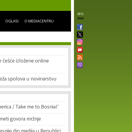
BHS
ENG
OGLASI
O MEDIACENTRU
 češće izložene online
eža spolova u novinarstvu
erica / Take me to Bosnia!'
 meti govora mržnje
asnije dio medija u Republici