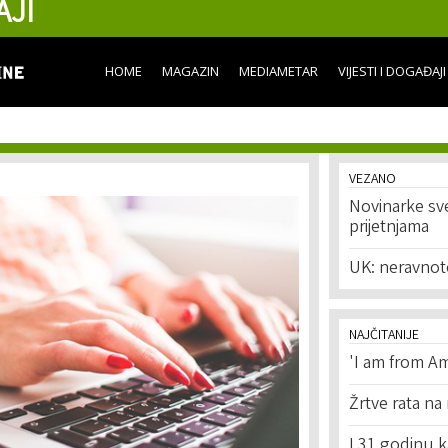
AJI
Skip to
main
content
HOME
MAGAZIN
MEDIAMETAR
VIJESTI I DOGAĐAJI
VEZANO
Novinarke sve
prijetnjama
UK: neravnot
NAJČITANIJE
'I am from Am
Žrtve rata na
I 31 godinu k