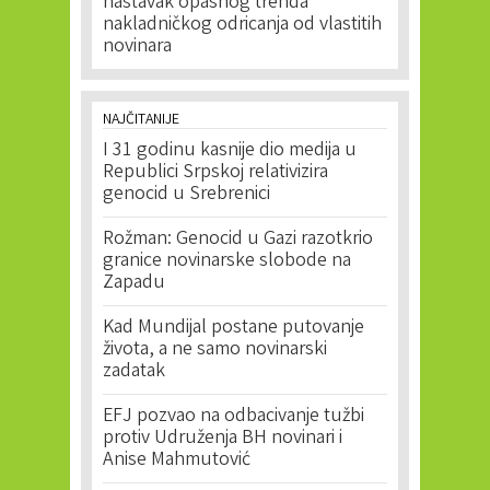
nastavak opasnog trenda
nakladničkog odricanja od vlastitih
novinara
NAJČITANIJE
I 31 godinu kasnije dio medija u
Republici Srpskoj relativizira
genocid u Srebrenici
Rožman: Genocid u Gazi razotkrio
granice novinarske slobode na
Zapadu
Kad Mundijal postane putovanje
života, a ne samo novinarski
zadatak
EFJ pozvao na odbacivanje tužbi
protiv Udruženja BH novinari i
Anise Mahmutović