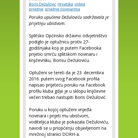
Boris Dežulović
Hrvatska
online
prijetnje
prijetnje novinarima
Poruka upućena Dežuloviću sadržavala je
prijetnju ubistvom.
Splitsko Općinsko državno odvjetništvo
podiglo je optužnicu protiv 27-
godišnjaka koji je putem Facebooka
prijetio smrću splitskom novinaru i
književniku, Borisu Dežuloviću.
Optuženi se tereti da je 23. decembra
2016. putem svog Facebook profila
napisao prijeteću poruku na Facebook
profilu kluba gdje je u sklopu književne
večeri trebao nastupiti Boris Dežulović.
Poruku u kojoj optuženi vrijeđa
novinara i prijeti mu ubistvom,
voditeljica kluba je pokazala Dežuloviću,
navodi se u priopćenju objavljenom na
mrežnoj stranici DORH-a.