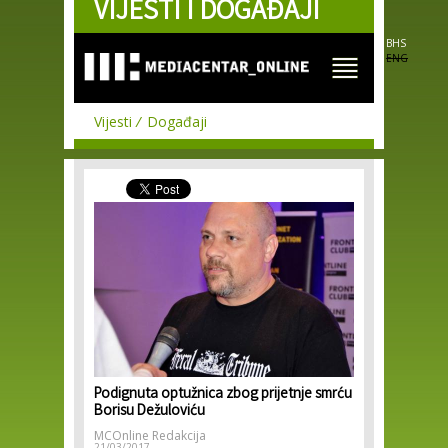
VIJESTI I DOGAĐAJI
Skip to
main
content
BHS
ENG
Vijesti
Događaji
Podignuta optužnica zbog prijetnje smrću
Borisu Dežuloviću
MCOnline Redakcija
21/03/2017