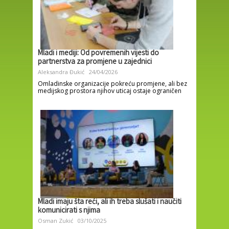
Mladi i mediji: Od povremenih vijesti do
partnerstva za promjene u zajednici
Aleksandra Đukić
24/04/2026
Omladinske organizacije pokreću promjene, ali bez
medijskog prostora njihov uticaj ostaje ograničen
Mladi imaju šta reći, ali ih treba slušati i naučiti
komunicirati s njima
Osman Zukić
03/10/2025