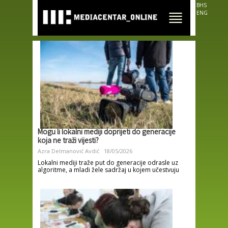
Skip to
BHS
main
ENG
content
Mogu li lokalni mediji doprijeti do generacije
koja ne traži vijesti?
Azra Delmanović Avdić
18/05/2026
Lokalni mediji traže put do generacije odrasle uz
algoritme, a mladi žele sadržaj u kojem učestvuju