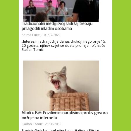
Tradicionalni mediji svoj sadržaj trebaju
prilagoditi mladim osobama
Selma Fukelj
01/07/2022
„Interes mladih ljudi je danas drukčiji nego prije 15,
20 godina, njihov svijet se dosta promijenio“, ističe
Slađan Tomić.
Mladi u BiH: Pozitivnim narativima protiv govora
mržnje na internetu
Slađan Tomić
21/08/2019
Srednjoškolske i omladinske inicijative u BiH se