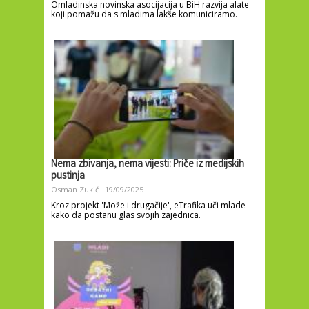
Omladinska novinska asocijacija u BiH razvija alate
koji pomažu da s mladima lakše komuniciramo.
Nema zbivanja, nema vijesti: Priče iz medijskih
pustinja
Osman Zukić
19/09/2025
Kroz projekt 'Može i drugačije', eTrafika uči mlade
kako da postanu glas svojih zajednica.