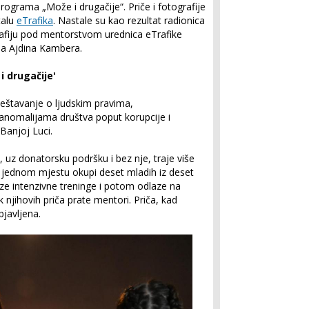
 programa „Može i drugačije“. Priče i fotografije
talu
eTrafika
. Nastale su kao rezultat radionica
grafiju pod mentorstvom urednica eTrafike
lja Ajdina Kambera.
 drugačije'
vještavanje o ljudskim pravima,
anomalijama društva poput korupcije i
 Banjoj Luci.
, uz donatorsku podršku i bez nje, traje više
a jednom mjestu okupi deset mladih iz deset
aze intenzivne treninge i potom odlaze na
 njihovih priča prate mentori. Priča, kad
bjavljena.