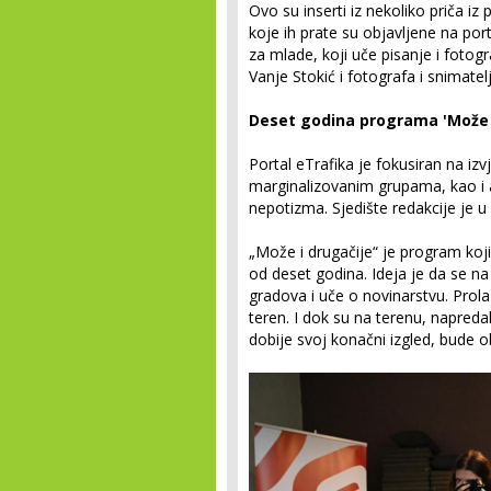
Ovo su inserti iz nekoliko priča iz
koje ih prate su objavljene na por
za mlade, koji uče pisanje i foto
Vanje Stokić i fotografa i snimate
Deset godina programa 'Može i
Portal eTrafika je fokusiran na iz
marginalizovanim grupama, kao i 
nepotizma. Sjedište redakcije je u
„Može i drugačije“ je program koji
od deset godina. Ideja je da se n
gradova i uče o novinarstvu. Prol
teren. I dok su na terenu, napredak
dobije svoj konačni izgled, bude o