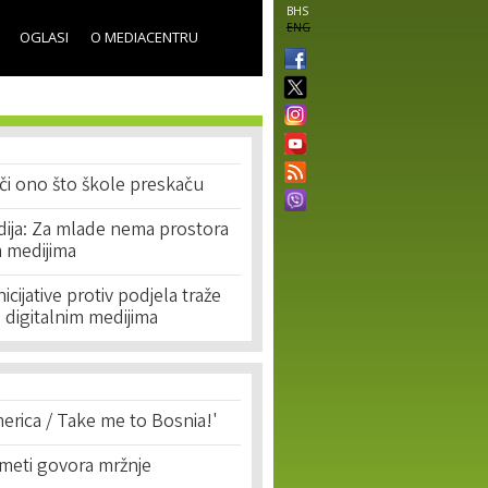
BHS
ENG
OGLASI
O MEDIACENTRU
či ono što škole preskaču
dija: Za mlade nema prostora
 medijima
cijative protiv podjela traže
 digitalnim medijima
erica / Take me to Bosnia!'
 meti govora mržnje