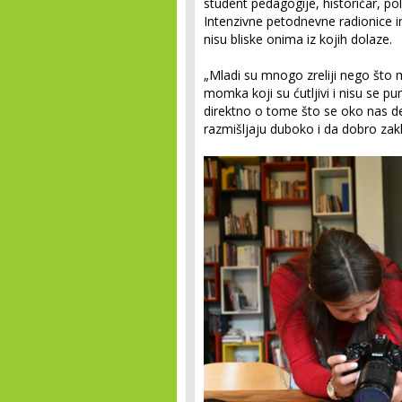
student pedagogije, historičar, pol
Intenzivne petodnevne radionice im
nisu bliske onima iz kojih dolaze.
„Mladi su mnogo zreliji nego što 
momka koji su ćutljivi i nisu se pu
direktno o tome što se oko nas de
razmišljaju duboko i da dobro zakl