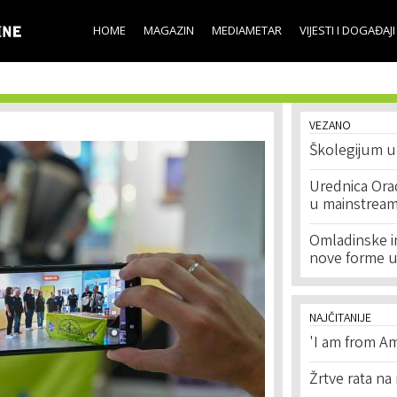
Skip to
main
HOME
MAGAZIN
MEDIAMETAR
VIJESTI I DOGAĐAJI
content
VEZANO
Školegijum u
Urednica Ora
u mainstream
Omladinske ini
nove forme u
NAJČITANIJE
'I am from Am
Žrtve rata na