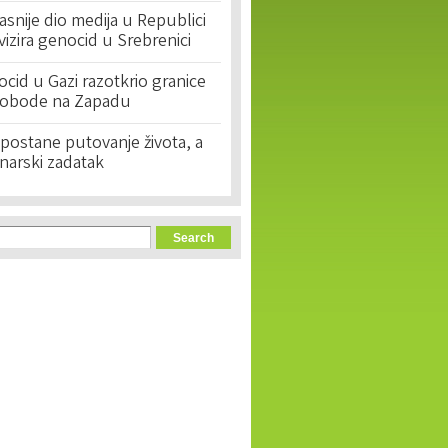
asnije dio medija u Republici
ivizira genocid u Srebrenici
cid u Gazi razotkrio granice
lobode na Zapadu
postane putovanje života, a
narski zadatak
orm