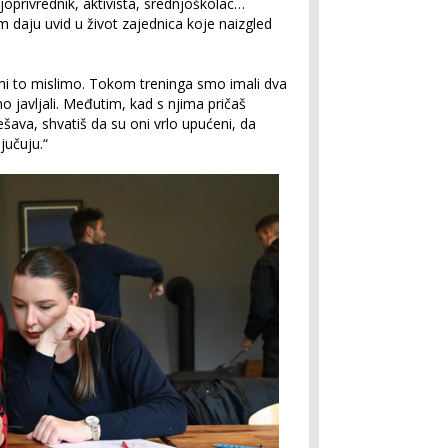
joprivrednik, aktivista, srednjoškolac…
 daju uvid u život zajednica koje naizgled
mi to mislimo. Tokom treninga smo imali dva
no javljali. Međutim, kad s njima pričaš
šava, shvatiš da su oni vrlo upućeni, da
jučuju.“