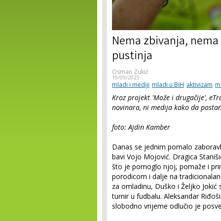
Nema zbivanja, nema vi
pustinja
Osman Zukić
19/09/2025
mladi i mediji
mladi u BiH
aktivizam
me
Kroz projekt 'Može i drugačije', eT
novinara, ni medija kako da postan
foto: Ajdin Kamber
Danas se jednim pomalo zaboravlj
bavi Vojo Mojović. Dragica Staniši
što je pomoglo njoj, pomaže i pri
porodicom i dalje na tradicionalan
za omladinu, Duško i Željko Jokić 
turnir u fudbalu. Aleksandar Riđoši
slobodno vrijeme odlučio je posvet