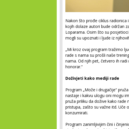
Nakon što prođe ciklus radionica i
kojih dolaze autori bude održan za
Loparama. Osim što su posjetioci i
mogli su upoznati i ljude iz njihovi
„Mi kroz ovaj program tražimo ljude 
rade s nama su prošli naše trening
nama. Od njih pet, četvero ih radi
honorar.“
Doživjeti kako mediji rade
Program „Može i drugačije“ pruža p
nastaje i kakvu ulogu oni mogu i
pruža priliku da dožive kako rade 
pristupa, zašto su važne itd. Uče 
konzumirati.
Program zanimljivijim čini i činjen