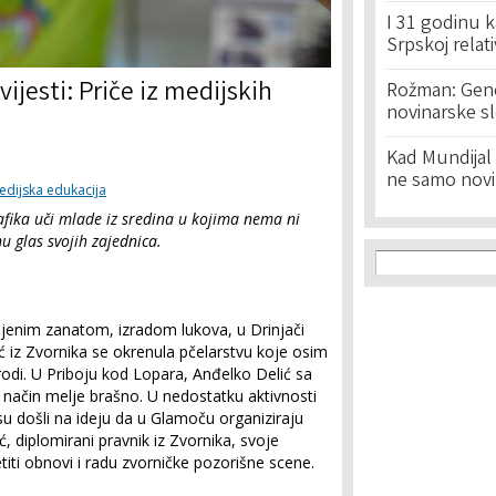
I 31 godinu k
Srpskoj relat
jesti: Priče iz medijskih
Rožman: Geno
novinarske s
Kad Mundijal 
ne samo novi
dijska edukacija
rafika uči mlade iz sredina u kojima nema ni
u glas svojih zajednica.
Search f
Search
enim zanatom, izradom lukova, u Drinjači
ć iz Zvornika se okrenula pčelarstvu koje osim
rodi. U Priboju kod Lopara, Anđelko Delić sa
 način melje brašno. U nedostatku aktivnosti
su došli na ideju da u Glamoču organiziraju
ć, diplomirani pravnik iz Zvornika, svoje
iti obnovi i radu zvorničke pozorišne scene.