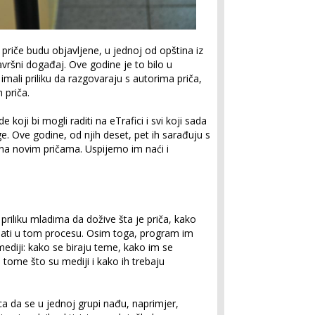
 priče budu objavljene, u jednoj od opština iz
vršni događaj. Ove godine je to bilo u
mali priliku da razgovaraju s autorima priča,
h priča.
koji bi mogli raditi na eTrafici i svi koji sada
e. Ove godine, od njih deset, pet ih sarađuju s
 na novim pričama. Uspijemo im naći i
riliku mladima da dožive šta je priča, kako
mati u tom procesu. Osim toga, program im
mediji: kako se biraju teme, kako im se
o tome što su mediji i kako ih trebaju
ica da se u jednoj grupi nađu, naprimjer,