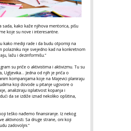
a sada, kako kaže njihova mentorica, pišu
eme koje su nove i interesantne.
 kako mediji rade i da budu otporniji na
om polazniku nije svejedno kad na konkretnom
aju, lažu i dezinformišu.“
ram su priče o aktivistima i aktivizmu. Tu su
a, Ugljevika… Jedna od njih je priča o
anim kompanijama koje na Majevici planiraju
o ljudima koji dovode u pitanje ugovore o
e, analiziraju isplativost kopanja i
dući da se izdiže iznad nekoliko opšitina,
koji teško nađemo finansiranje. Iz nekog
e aktivnosti. Sa druge strane, oni koji
budu zadovoljni.“