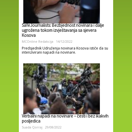
SafeJournalists: Bezbjednost novinara i dalje
ugrožena tokom izvještavanja sa sjevera
Kosova
MCOnline Redakcija
14/12/2022
Predsjednik Udruženja novinara Kosova ističe da su
intenzivirani napadi na novinare.
Verbalni napadi na novinare – česti i bez ikakvih
posljedica
Suada Qorraj
29/08/2022