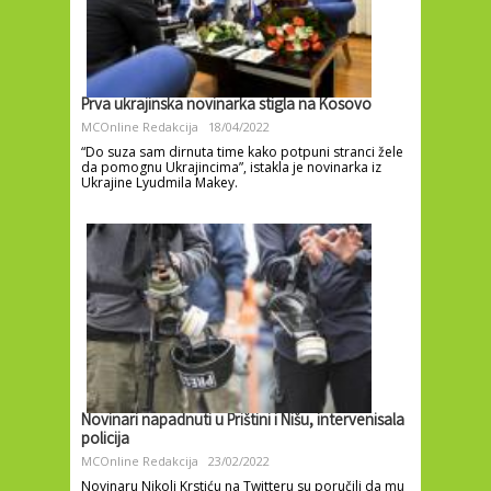
Prva ukrajinska novinarka stigla na Kosovo
MCOnline Redakcija
18/04/2022
“Do suza sam dirnuta time kako potpuni stranci žele
da pomognu Ukrajincima”, istakla je novinarka iz
Ukrajine Lyudmila Makey.
Novinari napadnuti u Prištini i Nišu, intervenisala
policija
MCOnline Redakcija
23/02/2022
Novinaru Nikoli Krstiću na Twitteru su poručili da mu