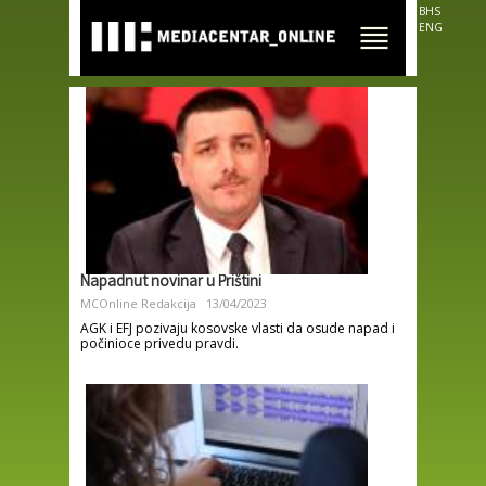
Skip to
BHS
main
ENG
content
Napadnut novinar u Prištini
MCOnline Redakcija
13/04/2023
AGK i EFJ pozivaju kosovske vlasti da osude napad i
počinioce privedu pravdi.