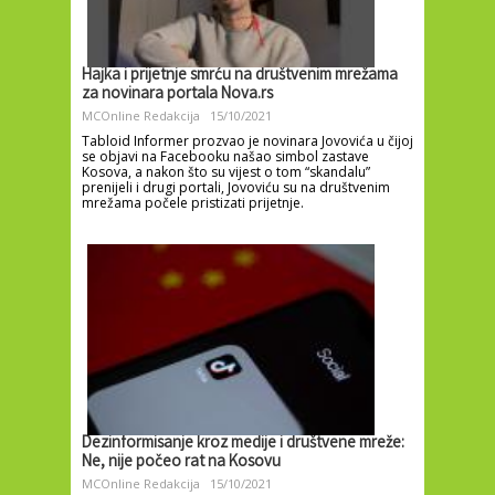
Hajka i prijetnje smrću na društvenim mrežama
za novinara portala Nova.rs
MCOnline Redakcija
15/10/2021
Tabloid Informer prozvao je novinara Jovovića u čijoj
se objavi na Facebooku našao simbol zastave
Kosova, a nakon što su vijest o tom “skandalu”
prenijeli i drugi portali, Jovoviću su na društvenim
mrežama počele pristizati prijetnje.
Dezinformisanje kroz medije i društvene mreže:
Ne, nije počeo rat na Kosovu
MCOnline Redakcija
15/10/2021