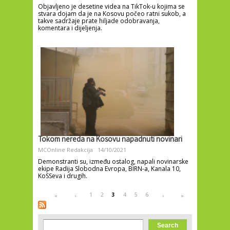
Objavljeno je desetine videa na TikTok-u kojima se
stvara dojam da je na Kosovu počeo ratni sukob, a
takve sadržaje prate hiljade odobravanja,
komentara i dijeljenja.
Tokom nereda na Kosovu napadnuti novinari
MCOnline Redakcija
14/10/2021
Demonstranti su, između ostalog, napali novinarske
ekipe Radija Slobodna Evropa, BIRN-a, Kanala 10,
KoSSeva i drugih.
Pages
1
2
3
4
5
6
«
‹
›
»
Search form
Search