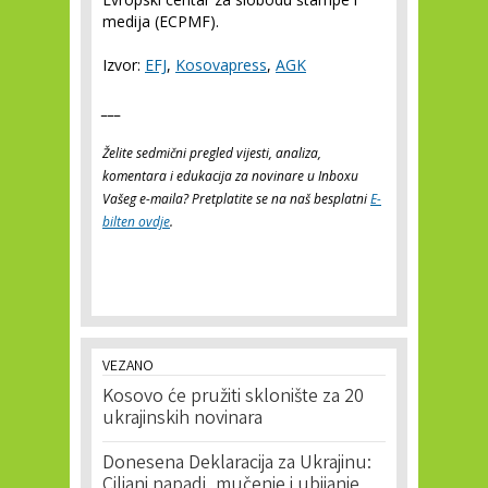
medija (ECPMF).
Izvor:
EFJ
,
Kosovapress
,
AGK
___
Želite sedmični pregled vijesti, analiza,
komentara i edukacija za novinare u Inboxu
Vašeg e-maila? Pretplatite se na naš besplatni
E-
bilten ovdje
.
VEZANO
Kosovo će pružiti sklonište za 20
ukrajinskih novinara
Donesena Deklaracija za Ukrajinu:
Ciljani napadi, mučenje i ubijanje