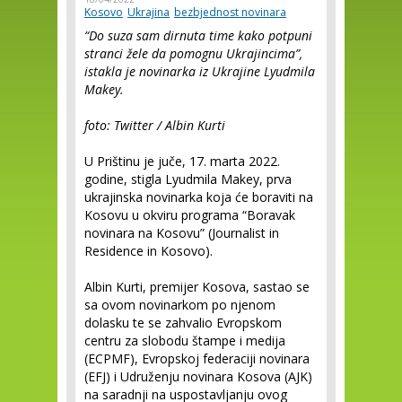
Kosovo
Ukrajina
bezbjednost novinara
“Do suza sam dirnuta time kako potpuni
stranci žele da pomognu Ukrajincima”,
istakla je novinarka iz Ukrajine Lyudmila
Makey.
foto: Twitter / Albin Kurti
U Prištinu je juče, 17. marta 2022.
godine, stigla Lyudmila Makey, prva
ukrajinska novinarka koja će boraviti na
Kosovu u okviru programa “Boravak
novinara na Kosovu” (Journalist in
Residence in Kosovo).
Albin Kurti, premijer Kosova, sastao se
sa ovom novinarkom po njenom
dolasku te se zahvalio Evropskom
centru za slobodu štampe i medija
(ECPMF), Evropskoj federaciji novinara
(EFJ) i Udruženju novinara Kosova (AJK)
na saradnji na uspostavljanju ovog