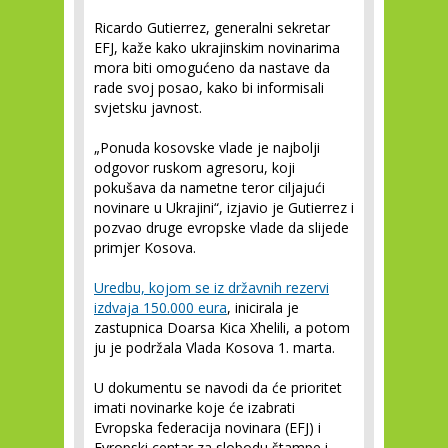
Ricardo Gutierrez, generalni sekretar
EFJ, kaže kako ukrajinskim novinarima
mora biti omogućeno da nastave da
rade svoj posao, kako bi informisali
svjetsku javnost.
„Ponuda kosovske vlade je najbolji
odgovor ruskom agresoru, koji
pokušava da nametne teror ciljajući
novinare u Ukrajini“, izjavio je Gutierrez i
pozvao druge evropske vlade da slijede
primjer Kosova.
Uredbu, kojom se iz državnih rezervi
izdvaja 150.000 eura
, inicirala je
zastupnica Doarsa Kica Xhelili, a potom
ju je podržala Vlada Kosova 1. marta.
U dokumentu se navodi da će prioritet
imati novinarke koje će izabrati
Evropska federacija novinara (EFJ) i
Evropski centar za slobodu štampe i