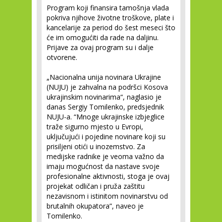
Program koji finansira tamošnja vlada
pokriva njihove životne troškove, plate i
kancelarije za period do šest meseci što
će im omogućiti da rade na daljinu.
Prijave za ovaj program su i dalje
otvorene.
„Nacionalna unija novinara Ukrajine
(NUJU) je zahvalna na podršci Kosova
ukrajinskim novinarima“, naglasio je
danas Sergiy Tomilenko, predsjednik
NUJU-a. “Mnoge ukrajinske izbjeglice
traže sigurno mjesto u Evropi,
uključujući i pojedine novinare koji su
prisiljeni otići u inozemstvo. Za
medijske radnike je veoma važno da
imaju mogućnost da nastave svoje
profesionalne aktivnosti, stoga je ovaj
projekat odličan i pruža zaštitu
nezavisnom i istinitom novinarstvu od
brutalnih okupatora”, naveo je
Tomilenko.