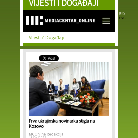
VIJESTI I DOGAĐAJI
Skip to
main
content
BHS
ENG
Vijesti
Događaji
Prva ukrajinska novinarka stigla na
Kosovo
MCOnline Redakcija
18/04/2022