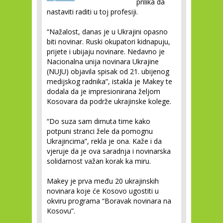
prilika da
nastaviti raditi u toj profesiji.
“Nažalost, danas je u Ukrajini opasno
biti novinar. Ruski okupatori kidnapuju,
prijete i ubijaju novinare. Nedavno je
Nacionalna unija novinara Ukrajine
(NUJU) objavila spisak od 21. ubijenog
medijskog radnika”, istakla je Makey te
dodala da je impresionirana željom
Kosovara da podrže ukrajinske kolege.
“Do suza sam dirnuta time kako
potpuni stranci žele da pomognu
Ukrajincima”, rekla je ona. Kaže i da
vjeruje da je ova saradnja i novinarska
solidarnost važan korak ka miru.
Makey je prva među 20 ukrajinskih
novinara koje će Kosovo ugostiti u
okviru programa “Boravak novinara na
Kosovu”.