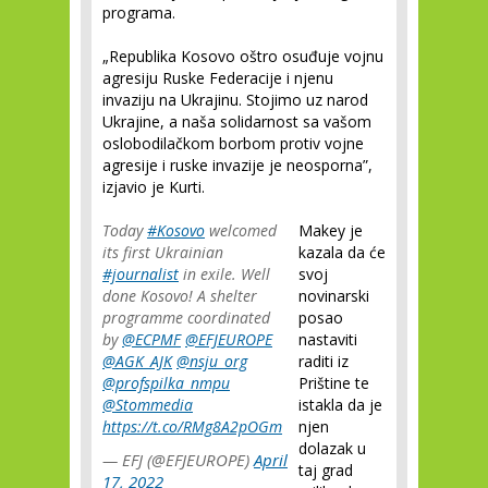
programa.
„Republika Kosovo oštro osuđuje vojnu
agresiju Ruske Federacije i njenu
invaziju na Ukrajinu. Stojimo uz narod
Ukrajine, a naša solidarnost sa vašom
oslobodilačkom borbom protiv vojne
agresije i ruske invazije je neosporna”,
izjavio je Kurti.
Today
#Kosovo
welcomed
Makey je
its first Ukrainian
kazala da će
#journalist
in exile. Well
svoj
done Kosovo! A shelter
novinarski
programme coordinated
posao
by
@ECPMF
@EFJEUROPE
nastaviti
@AGK_AJK
@nsju_org
raditi iz
@profspilka_nmpu
Prištine te
@Stommedia
istakla da je
https://t.co/RMg8A2pOGm
njen
dolazak u
— EFJ (@EFJEUROPE)
April
taj grad
17, 2022