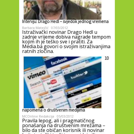
Intervju: Drago Hedl – svjedok jednog vremena
Barbara Matejčić
07/03/2012
Istraživački novinar Drago Hedl u
zadnje vrijeme dobiva nagrade tempom
kojim ih je teško sve i pratiti. Za
Media.ba govori o svojim istraživanjima
ratnih zločina.
10
napomena o društvenim medijima
MCOnline Redakcija
05/03/2012
Pravila lepog, ali i pragmatičnog
ponašanja na društvenim mrežama –
bilo da ste običan korisnik ili novinar