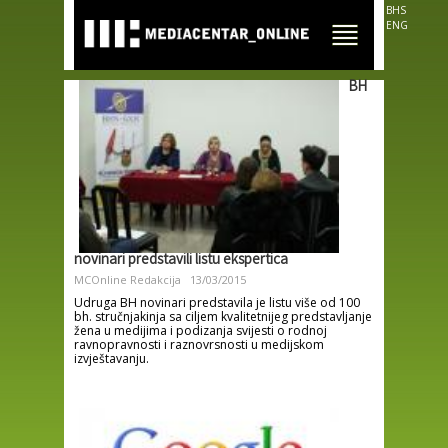
Skip to
BHS
main
ENG
content
BH
novinari predstavili listu ekspertica
MCOnline Redakcija
13/03/2015
Udruga BH novinari predstavila je listu više od 100
bh. stručnjakinja sa ciljem kvalitetnijeg predstavljanje
žena u medijima i podizanja svijesti o rodnoj
ravnopravnosti i raznovrsnosti u medijskom
izvještavanju.