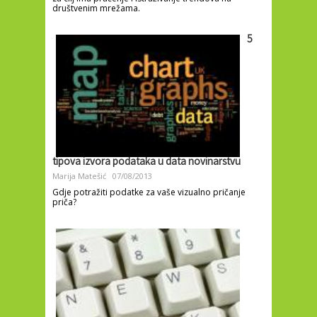
društvenim mrežama.
5
tipova izvora podataka u data novinarstvu
Marija Matešić
07/08/2013
Gdje potražiti podatke za vaše vizualno pričanje
priča?