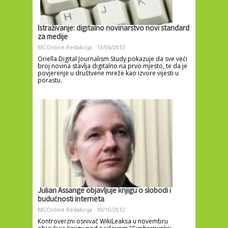
Istraživanje: digitalno novinarstvo novi standard
za medije
MCOnline Redakcija
13/06/2013
Oriella Digital Journalism Study pokazuje da sve veći
broj novina stavlja digitalno na prvo mjesto, te da je
povjerenje u društvene mreže kao izvore vijesti u
porastu.
Julian Assange objavljuje knjigu o slobodi i
budućnosti interneta
MCOnline Redakcija
10/10/2012
Kontroverzni osnivač WikiLeaksa u novembru