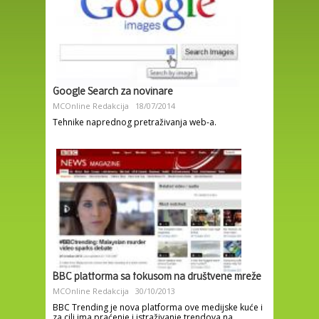
Google Search za novinare
MCOnline Redakcija
18/07/2014
Tehnike naprednog pretraživanja web-a.
BBC platforma sa fokusom na društvene mreže
MCOnline Redakcija
30/10/2013
BBC Trending je nova platforma ove medijske kuće i
za cilj ima praćenje i istraživanje trendova na