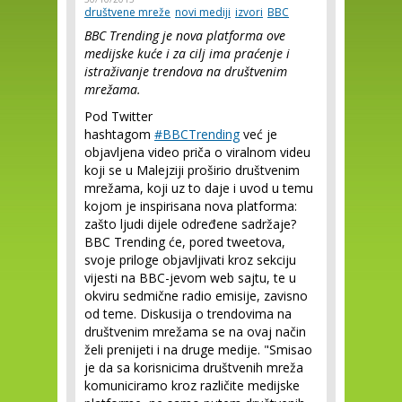
društvene mreže
novi mediji
izvori
BBC
BBC Trending je nova platforma ove
medijske kuće i za cilj ima praćenje i
istraživanje trendova na društvenim
mrežama.
Pod Twitter
hashtagom
#BBCTrending
već je
objavljena video priča o viralnom videu
koji se u Malejziji proširio društvenim
mrežama, koji uz to daje i uvod u temu
kojom je inspirisana nova platforma:
zašto ljudi dijele određene sadržaje?
BBC Trending će, pored tweetova,
svoje priloge objavljivati kroz sekciju
vijesti na BBC-jevom web sajtu, te u
okviru sedmične radio emisije, zavisno
od teme. Diskusija o trendovima na
društvenim mrežama se na ovaj način
želi prenijeti i na druge medije. "Smisao
je da sa korisnicima društvenih mreža
komuniciramo kroz različite medijske