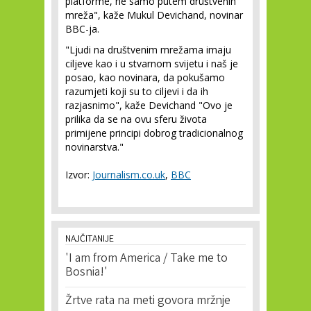
platforme, ne samo putem društvenih
mreža", kaže Mukul Devichand, novinar
BBC-ja.
"Ljudi na društvenim mrežama imaju
ciljeve kao i u stvarnom svijetu i naš je
posao, kao novinara, da pokušamo
razumjeti koji su to ciljevi i da ih
razjasnimo", kaže Devichand "Ovo je
prilika da se na ovu sferu života
primijene principi dobrog tradicionalnog
novinarstva."
Izvor:
Journalism.co.uk
,
BBC
NAJČITANIJE
'I am from America / Take me to
Bosnia!'
Žrtve rata na meti govora mržnje