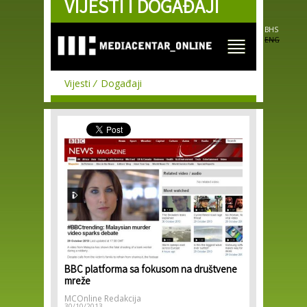
VIJESTI I DOGAĐAJI
Skip to
main
content
BHS
ENG
Vijesti
Događaji
BBC platforma sa fokusom na društvene
mreže
MCOnline Redakcija
30/10/2013