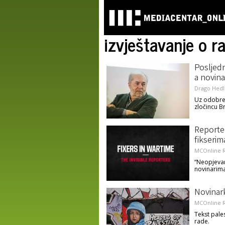
izvještavanje o r
Posljedn
a novina
Drago Hedl
Uz odobre
zločincu B
Reporter
fikserim
MCOnline R
“Neopjevan
novinarima
Novinark
MCOnline R
Tekst pale
rade.