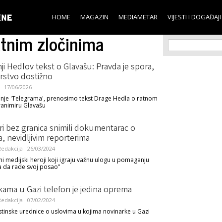
Skip to
main
HOME
MAGAZIN
MEDIAMETAR
VIJESTI I DOGAĐAJI
content
atnim zločinima
Search f
Search
ji Hedlov tekst o Glavašu: Pravda je spora,
rstvo dostižno
17/06/2026
nje 'Telegrama', prenosimo tekst Drage Hedla o ratnom
ranimiru Glavašu
i bez granica snimili dokumentarac o
a, nevidljivim reporterima
edakcija
26/03/2024
i medijski heroji koji igraju važnu ulogu u pomaganju
 da rade svoj posao”
ama u Gazi telefon je jedina oprema
edakcija
07/02/2024
stinske urednice o uslovima u kojima novinarke u Gazi