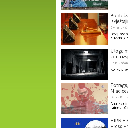
Kontekst
izvješta
Elvira Jukić
Bez posebn
Krivičnog 
Uloga me
zona izv
Lejla Gačan
Koliko pra
Potraga,
Mladiće
Denis Džidi
Analiza di
ratne zloči
BIRN Bi
Press Pr