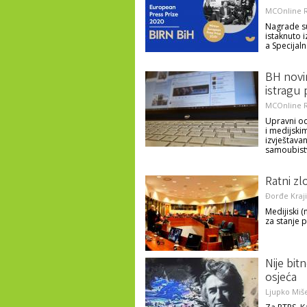
MCOnline R
Nagrade su
istaknuto i
a Specijal
BH novin
istragu 
MCOnline R
Upravni od
i medijskim
izvještavan
samoubistv
Ratni z
Đorđe Kraji
Medijiski 
za stanje 
Nije bit
osjeća
Ljupko Miše