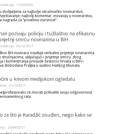
edakcija
11/06/2020
 dodijeljene za najbolje istraživačko novinarstvo,
zvještavanje, najbolji komentar, inovaciju u novinarstvu,
na nagrada za “posebnu izvrsnost”.
ari pozivaju policiju i tužilaštvo na efikasnu
prijetnji smrću novinarima u BiH
edakcija
05/12/2017
bor BH novinara osuđuje verbalne prijetnje novinarima
 stručnjacima, uključujući i prijetnje smrću, zbog
ja i komentiranja presude šestorici Hrvata iz BiH i
a Slobodana Praljka u sudnici Haškog tibunala.
ločini u krivom medijskom ogledalu
šnik
01/12/2017
(ne)profesionalci će morati prihvatiti svoju odgovornost
permanentnog rata.
no za što je Karadžić osuđen, nego kako se
ljić
26/04/2017