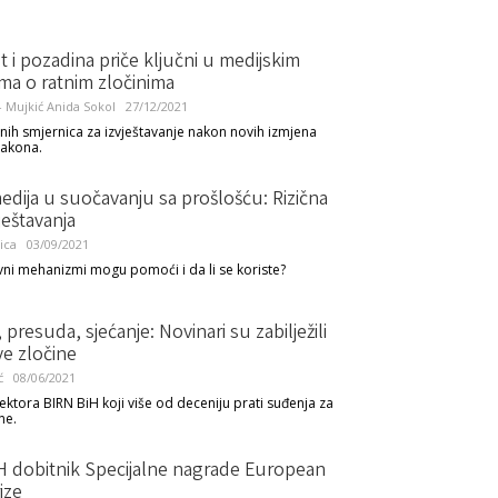
 i pozadina priče ključni u medijskim
jima o ratnim zločinima
 - Mujkić
Anida Sokol
27/12/2021
ih smjernica za izvještavanje nakon novih izmjena
zakona.
dija u suočavanju sa prošlošću: Rizična
ještavanja
ica
03/09/2021
vni mehanizmi mogu pomoći i da li se koriste?
 presuda, sjećanje: Novinari su zabilježili
ve zločine
ć
08/06/2021
rektora BIRN BiH koji više od deceniju prati suđenja za
ne.
H dobitnik Specijalne nagrade European
ize