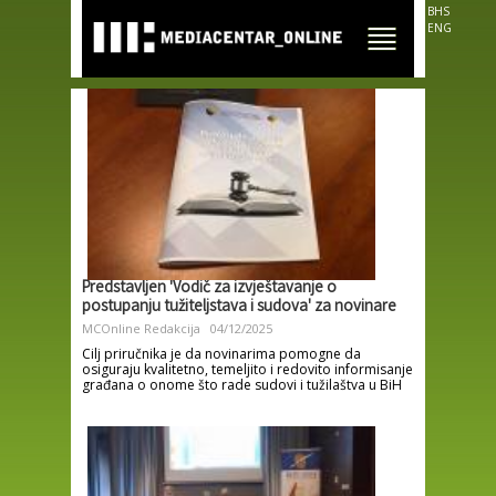
Skip to
BHS
main
ENG
content
Predstavljen 'Vodič za izvještavanje o
postupanju tužiteljstava i sudova' za novinare
MCOnline Redakcija
04/12/2025
Cilj priručnika je da novinarima pomogne da
osiguraju kvalitetno, temeljito i redovito informisanje
građana o onome što rade sudovi i tužilaštva u BiH