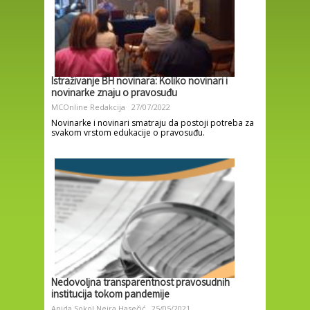
Istraživanje BH novinara: Koliko novinari i
novinarke znaju o pravosuđu
MCOnline Redakcija
27/07/2022
Novinarke i novinari smatraju da postoji potreba za
svakom vrstom edukacije o pravosuđu.
Nedovoljna transparentnost pravosudnih
institucija tokom pandemije
Anida Sokol
Nejra Hasečić
25/05/2021