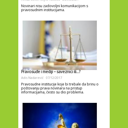
Novinari nisu zadovoljni komunikacijom s
pravosudnim institucijama.
Pravosuđe i mediji – saveznici ili...?
Adis Nadarević
07/12/2017
Pravosudne institucije koje bi trebale da brinu o
poštovanju prava novinara na pristup
informacijama, često su dio problema.