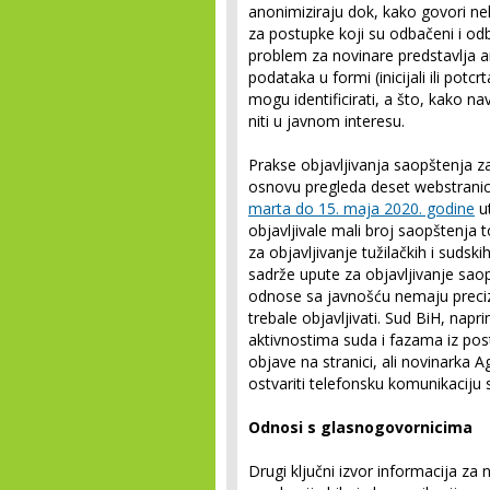
anonimiziraju dok, kako govori n
za postupke koji su odbačeni i od
problem za novinare predstavlja 
podataka u formi (inicijali ili pot
mogu identificirati, a što, kako 
niti u javnom interesu.
Prakse objavljivanja saopštenja z
osnovu pregleda deset webstranica
marta do 15. maja 2020. godine
ut
objavljivale mali broj saopštenj
za objavljivanje tužilačkih i suds
sadrže upute za objavljivanje saop
odnose sa javnošću nemaju preciz
trebale objavljivati. Sud BiH, napr
aktivnostima suda i fazama iz p
objave na stranici, ali novinarka 
ostvariti telefonsku komunikaciju
Odnosi s glasnogovornicima
Drugi ključni izvor informacija za