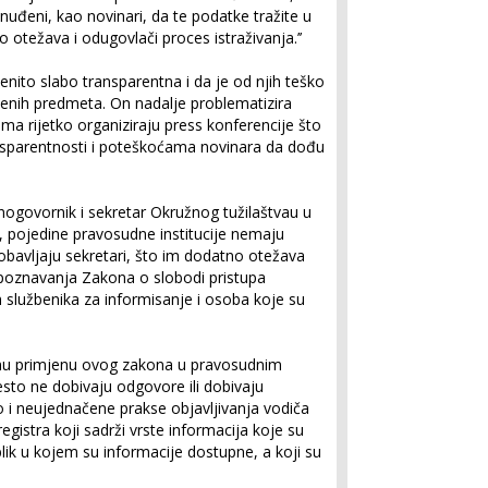
rinuđeni, kao novinari, da te podatke tražite u
otežava i odugovlači proces istraživanja.’’
enito slabo transparentna i da je od njih teško
đenih predmeta. On nadalje problematizira
oma rijetko organiziraju press konferencije što
nsparentnosti i poteškoćama novinara da dođu
nogovornik i sekretar Okružnog tužilaštvau u
pojedine pravosudne institucije nemaju
bavljaju sekretari, što im dodatno otežava
nepoznavanja Zakona o slobodi pristupa
 službenika za informisanje i osoba koje su
nu primjenu ovog zakona u pravosudnim
često ne dobivaju odgovore ili dobivaju
 i neujednačene prakse objavljivanja vodiča
egistra koji sadrži vrste informacija koje su
ik u kojem su informacije dostupne, a koji su