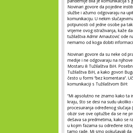
pandemije bila je komunikacija s 
Novinari govore da pojedine instit
službe i ažurno odgovaraju na upit
komunikaciju. U nekim slučajevim
potpunosti od jedne osobe pa tako
vrijeme ovog istraživanja, kaže d
tužilaštva Admir Arnautović ode 
nemamo od koga dobiti informacij
Novinari govore da su neke od pra
medije i ne odgovaraju na njihove
Mostaru ili Tužilaštva BiH. Posebn
Tužilaštva BiH, a kako govori Buga
često u formi ‘’bez komentara’’. 
komunikaciji s Tužilaštvom BiH:
’’Mi apsolutno ne znamo kako ta in
kraju, što se desi na sudu ukolik
procesuiranja određenog slučaja (
obzir sve ove optužbe da se ne pr
dešava sa predmetima, kako se ra
u kojim fazama su određene istrag
tamo rade. Mi smo pokušavali da 