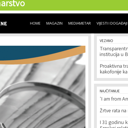
arstvo
Skip to
main
content
HOME
MAGAZIN
MEDIAMETAR
VIJESTI I DOGAĐAJI
VEZANO
Transparentn
institucija u
Proaktivna t
kakofonije ka
NAJČITANIJE
'I am from Am
Žrtve rata na
I 31 godinu k