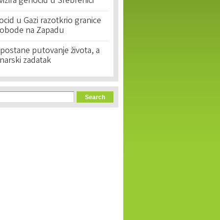
ivizira genocid u Srebrenici
cid u Gazi razotkrio granice
lobode na Zapadu
postane putovanje života, a
narski zadatak
orm