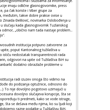
glasnogovornicima i službama za informisanje.
ucije imaju odlične glasnogovornike, press
e, pa čak koriste i Viber grupe za
a, međutim, takve dobre prakse ovise u
 Zinaida Đelilović, novinarka Oslobođenja u
a u slučaju kada glasnogovornik Tuzlanskog
na odmor, „obično nam tada nastaje problem...
u“.
vosudnih institucija potpuno zatvorene za
 upite, poput Kantonalnog tužilaštva u
o ističu nedostatak transparentnosti rada
rin, odgovori na upite od Tužilaštva BiH su
Učanbarlić dodatno obrazlaže probleme u
stitucija radi izuzev onoga što vidimo na
o dođe do podizanja optužnice, odnosno do
...) To nije dovoljno pogotovo uzimajući u
ocesuira dovoljno slučajeva korupcije, šta se
spoređuju ti predmeti, kako se vode istrage,
e, šta se dešava među njima, ko su ljudi koji
dobijemo razne podatke u Tužilaštvu BiH,