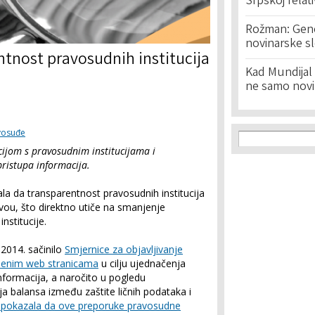
Srpskoj relat
Rožman: Geno
novinarske s
tnost pravosudnih institucija
Kad Mundijal 
ne samo novi
Search f
avosuđe
Search
ijom s pravosudnim institucijama i
ristupa informacija.
ala da transparentnost pravosudnih institucija
vou, što direktno utiče na smanjenje
nstitucije.
 2014. sačinilo
Smjernice za objavljivanje
užbenim web stranicama
u cilju ujednačenja
nformacija, a naročito u pogledu
a balansa između zaštite ličnih podataka i
u pokazala da ove preporuke pravosudne