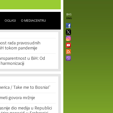
BHS
ENG
OGLASI
O MEDIACENTRU
ost rada pravosudnih
 BiH tokom pandemije
ransparentnost u BiH: Od
 harmonizaciji
erica / Take me to Bosnia!'
 meti govora mržnje
asnije dio medija u Republici