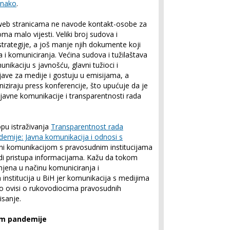
ednako
.
m web stranicama ne navode kontakt-osobe za
ma malo vijesti. Veliki broj sudova i
trategije, a još manje njih dokumente koji
a i komuniciranja. Većina sudova i tužilaštava
nikaciju s javnošću, glavni tužioci i
zjave za medije i gostuju u emisijama, a
niziraju press konferencije, što upućuje da je
javne komunikacije i transparentnosti rada
lopu istraživanja
Transparentnost rada
demije: Javna komunikacija i odnosi s
ni komunikacijom s pravosudnim institucijama
di pristupa informacijama. Kažu da tokom
mjena u načinu komuniciranja i
institucija u BiH jer komunikacija s medijima
no ovisi o rukovodiocima pravosudnih
isanje.
om pandemije