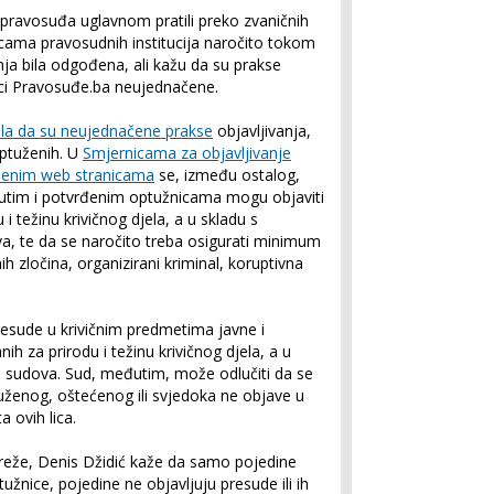
pravosuđa uglavnom pratili preko zvaničnih
cama pravosudnih institucija naročito tokom
nja bila odgođena, ali kažu da su prakse
nici Pravosuđe.ba neujednačene.
ala da su neujednačene prakse
objavljivanja,
optuženih. U
Smjernicama za objavljivanje
užbenim web stranicama
se, između ostalog,
nutim i potvrđenim optužnicama mogu objaviti
i težinu krivičnog djela, a u skladu s
va, te da se naročito treba osigurati minimum
h zločina, organizirani kriminal, koruptivna
esude u krivičnim predmetima javne i
ih za prirodu i težinu krivičnog djela, a u
a sudova. Sud, međutim, može odlučiti da se
 tuženog, oštećenog ili svjedoka ne objave u
ta ovih lica.
mreže, Denis Džidić kaže da samo pojedine
tužnice, pojedine ne objavljuju presude ili ih