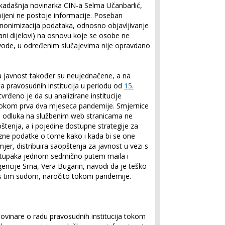
ekadašnja novinarka CIN-a Selma Učanbarlić,
bijeni ne postoje informacije. Poseban
anonimizacija podataka, odnosno objavljivanje
crtani dijelovi) na osnovu koje se osobe ne
navode, u određenim slučajevima nije opravdano
a javnost također su neujednačene, a na
 pravosudnih institucija u periodu od
15.
vrđeno je da su analizirane institucije
a tokom prva dva mjeseca pandemije. Smjernice
kih odluka na službenim web stranicama ne
štenja, a i pojedine dostupne strategije za
ne podatke o tome kako i kada bi se one
imjer, distribuira saopštenja za javnost u vezi s
ostupaka jednom sedmično putem maila i
Agencije Srna, Vera Bugarin, navodi da je teško
 s tim sudom, naročito tokom pandemije.
 novinare o radu pravosudnih institucija tokom