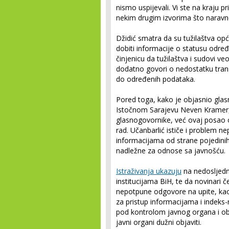
nismo uspijevali. Vi ste na kraju p
nekim drugim izvorima što naravno 
Džidić smatra da su tužilaštva opć
dobiti informacije o statusu odre
činjenicu da tužilaštva i sudovi ve
dodatno govori o nedostatku tra
do određenih podataka.
Pored toga, kako je objasnio glas
Istočnom Sarajevu Neven Kramer, 
glasnogovornike, već ovaj posao o
rad. Učanbarlić ističe i problem 
informacijama od strane pojedinih
nadležne za odnose sa javnošću.
Istraživanja ukazuju
na nedosljed
institucijama BiH, te da novinari 
nepotpune odgovore na upite, kao
za pristup informacijama i indeks-r
pod kontrolom javnog organa i obl
javni organi dužni objaviti.