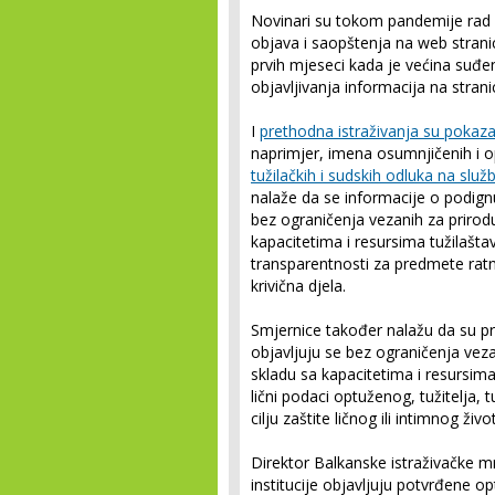
Novinari su tokom pandemije rad 
objava i saopštenja na web strani
prvih mjeseci kada je većina suđe
objavljivanja informacija na stra
I
prethodna istraživanja su pokaz
naprimjer, imena osumnjičenih i 
tužilačkih i sudskih odluka na sl
nalaže da se informacije o podig
bez ograničenja vezanih za prirodu 
kapacitetima i resursima tužilašta
transparentnosti za predmete ratni
krivična djela.
Smjernice također nalažu da su pr
objavljuju se bez ograničenja vezan
skladu sa kapacitetima i resursim
lični podaci optuženog, tužitelja,
cilju zaštite ličnog ili intimnog živo
Direktor Balkanske istraživačke 
institucije objavljuju potvrđene op