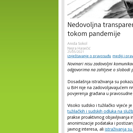
Nedovoljna transparen
tokom pandemije
Anida Sokol
Nejra Hasečić
25/05/2021
izvještavanje o pravosuđu
mediji i pr
Novinari nisu zadovoljni komunikac
odgovorima na zahtjeve o slobodi p
Dosadašnja
istraživanja su pokaz
u BiH nije na zadovoljavajućem ni
povjerenja građana u pravosudne i
Visoko sudsko i tužilačko vijeće je
tužilačkih i sudskih odluka na sl
prakse proaktivnog objavljivanja i
anonimizacije podataka i postizanj
javnog interesa, ali
istraživanja s