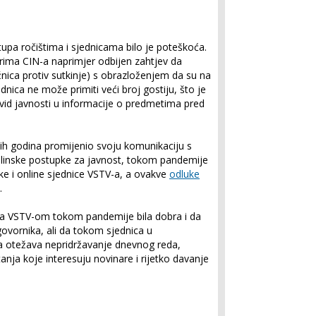
pa ročištima i sjednicama bilo je poteškoća.
arima CIN-a naprimjer odbijen zahtjev da
žnica protiv sutkinje) s obrazloženjem da su na
dnica ne može primiti veći broj gostiju, što je
uvid javnosti u informacije o predmetima pred
jih godina promijenio svoju komunikaciju s
ciplinske postupke za javnost, tokom pandemije
nske i online sjednice VSTV-a, a ovakve
odluke
.
sa VSTV-om tokom pandemije bila dobra i da
govornika, ali da tokom sjednica u
ma otežava nepridržavanje dnevnog reda,
anja koje interesuju novinare i rijetko davanje