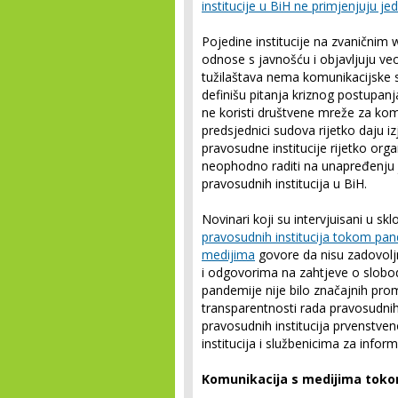
institucije u BiH ne primjenjuju j
Pojedine institucije na zvanični
odnose s javnošću i objavljuju veo
tužilaštava nema komunikacijske s
definišu pitanja kriznog postupanj
ne koristi društvene mreže za komu
predsjednici sudova rijetko daju i
pravosudne institucije rijetko orga
neophodno raditi na unapređenju 
pravosudnih institucija u BiH.
Novinari koji su intervjuisani u sk
pravosudnih institucija tokom pan
medijima
govore da nisu zadovolj
i odgovorima na zahtjeve o slobo
pandemije nije bilo značajnih pro
transparentnosti rada pravosudnih 
pravosudnih institucija prvenstve
institucija i službenicima za inform
Komunikacija s medijima tok