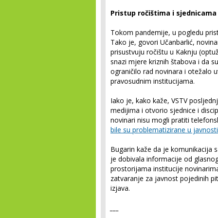
Pristup ročištima i sjednicama
Tokom pandemije, u pogledu pristu
Tako je, govori Učanbarlić, novin
prisustvuju ročištu u Kaknju (optu
snazi mjere kriznih štabova i da su
ograničilo rad novinara i otežalo 
pravosudnim institucijama.
Iako je, kako kaže, VSTV posljedn
medijima i otvorio sjednice i dis
novinari nisu mogli pratiti telefo
bile su problematizirane u javnosti
Bugarin kaže da je komunikacija 
je dobivala informacije od glasno
prostorijama institucije novinari
zatvaranje za javnost pojedinih pit
izjava.
___