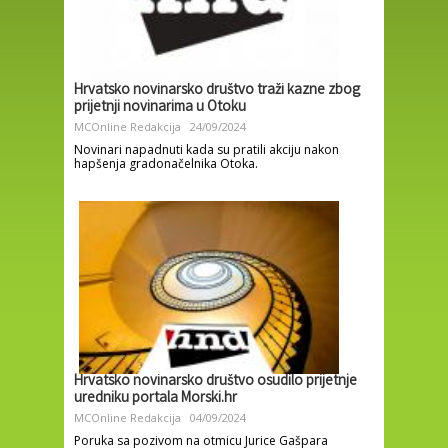
Hrvatsko novinarsko društvo traži kazne zbog
prijetnji novinarima u Otoku
MCOnline Redakcija
24/09/2024
Novinari napadnuti kada su pratili akciju nakon
hapšenja gradonačelnika Otoka.
Hrvatsko novinarsko društvo osudilo prijetnje
uredniku portala Morski.hr
MCOnline Redakcija
04/09/2024
Poruka sa pozivom na otmicu Jurice Gašpara