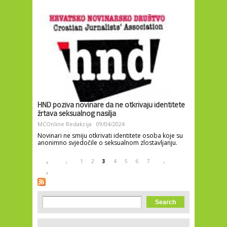
HND poziva novinare da ne otkrivaju identitete
žrtava seksualnog nasilja
MCOnline Redakcija
09/04/2024
Novinari ne smiju otkrivati identitete osoba koje su
anonimno svjedočile o seksualnom zlostavljanju.
Pages
1
2
3
4
5
6
7
«
‹
›
»
Search form
Search