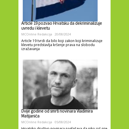
Article 19 pozvao Hrvatsku da dekriminalizuje
uvredu i klevetu
MCOnline Redakcija
20/08/2024
Article 19 tvrdi da bilo koji zakon koji kriminalizuje
klevetu predstavlja kršenje prava na slobodu
izražavanja
Dvije godine od smrti novinara Vladimira
Matijanića
MCOnline Redakcija
05/08/2024
Hrvatsko društvo novinara naglašava da niko još nije