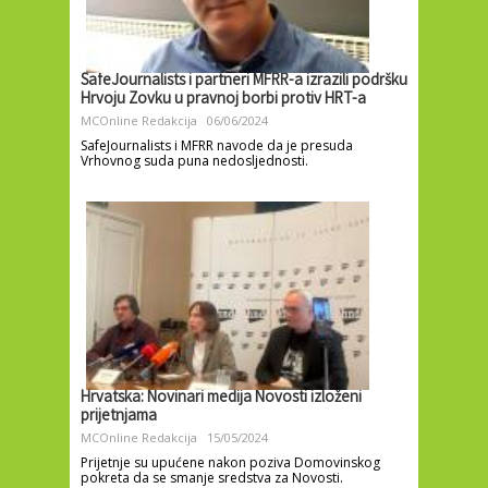
SafeJournalists i partneri MFRR-a izrazili podršku
Hrvoju Zovku u pravnoj borbi protiv HRT-a
MCOnline Redakcija
06/06/2024
SafeJournalists i MFRR navode da je presuda
Vrhovnog suda puna nedosljednosti.
Hrvatska: Novinari medija Novosti izloženi
prijetnjama
MCOnline Redakcija
15/05/2024
Prijetnje su upućene nakon poziva Domovinskog
pokreta da se smanje sredstva za Novosti.