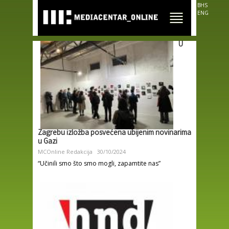
Skip to
BHS
main
ENG
content
U
Zagrebu izložba posvećena ubijenim novinarima
u Gazi
MCOnline Redakcija
30/10/2024
“Učinili smo što smo mogli, zapamtite nas”