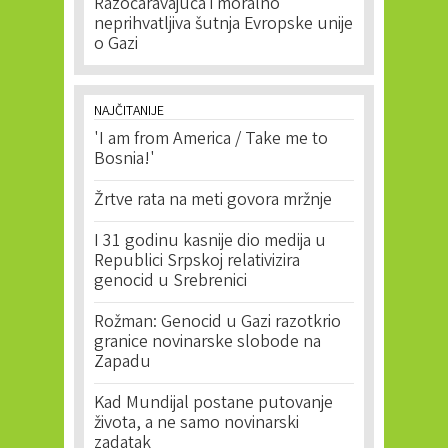
Razočaravajuća i moralno
neprihvatljiva šutnja Evropske unije
o Gazi
NAJČITANIJE
'I am from America / Take me to
Bosnia!'
Žrtve rata na meti govora mržnje
I 31 godinu kasnije dio medija u
Republici Srpskoj relativizira
genocid u Srebrenici
Rožman: Genocid u Gazi razotkrio
granice novinarske slobode na
Zapadu
Kad Mundijal postane putovanje
života, a ne samo novinarski
zadatak