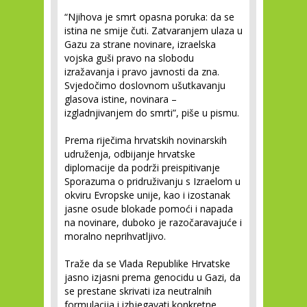
“Njihova je smrt opasna poruka: da se
istina ne smije čuti. Zatvaranjem ulaza u
Gazu za strane novinare, izraelska
vojska guši pravo na slobodu
izražavanja i pravo javnosti da zna.
Svjedočimo doslovnom ušutkavanju
glasova istine, novinara –
izgladnjivanjem do smrti”, piše u pismu.
Prema riječima hrvatskih novinarskih
udruženja, odbijanje hrvatske
diplomacije da podrži preispitivanje
Sporazuma o pridruživanju s Izraelom u
okviru Evropske unije, kao i izostanak
jasne osude blokade pomoći i napada
na novinare, duboko je razočaravajuće i
moralno neprihvatljivo.
Traže da se Vlada Republike Hrvatske
jasno izjasni prema genocidu u Gazi, da
se prestane skrivati iza neutralnih
formulacija i izbjegavati konkretne