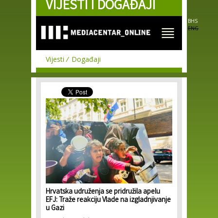
VIJESTI I DOGAĐAJI
Skip to
main
content
BHS
ENG
Vijesti
Događaji
Hrvatska udruženja se pridružila apelu
EFJ: Traže reakciju Vlade na izgladnjivanje
u Gazi