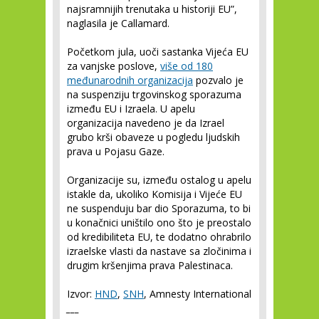
najsramnijih trenutaka u historiji EU”,
naglasila je Callamard.
Početkom jula, uoči sastanka Vijeća EU
za vanjske poslove,
više od 180
međunarodnih organizacija
pozvalo je
na suspenziju trgovinskog sporazuma
između EU i Izraela. U apelu
organizacija navedeno je da Izrael
grubo krši obaveze u pogledu ljudskih
prava u Pojasu Gaze.
Organizacije su, između ostalog u apelu
istakle da, ukoliko Komisija i Vijeće EU
ne suspenduju bar dio Sporazuma, to bi
u konačnici uništilo ono što je preostalo
od kredibiliteta EU, te dodatno ohrabrilo
izraelske vlasti da nastave sa zločinima i
drugim kršenjima prava Palestinaca.
Izvor:
HND
,
SNH
, Amnesty International
___