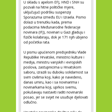
U skladu s apelom EFJ, HND i SNH su
pozvali na hitne političke mjere,
uključujući podršku suspenziji
Sporazuma između EU i Izraela. Pismo
dolazi u trenutku kada, prema
podacima Međunarodne federacije
novinara (IFJ), novinari u Gazi gladuju i
fizički kolabiraju, dok je 171 njih ubijeno
od početka rata.
U pismu upućenom predsjedniku Vlade
Republike Hrvatske, ministrici kulture i
medija, ministru vanjskih i evropskih
poslova, zastupnicima u Hrvatskom
saboru, izrazili su duboku solidarnost sa
svim civilima koji, kako je navedeno,
danas umiru, kao i sa novinarima i
novinarkama koji, uprkos svemu,
pokušavaju nastaviti raditi novinarski
posao, jer se svijet ne usuđuje djelovati
odlučno.