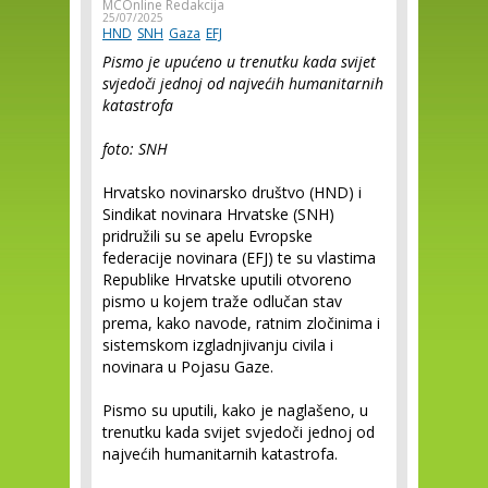
MCOnline Redakcija
25/07/2025
HND
SNH
Gaza
EFJ
Pismo je upućeno u trenutku kada svijet
svjedoči jednoj od najvećih humanitarnih
katastrofa
foto: SNH
Hrvatsko novinarsko društvo (HND) i
Sindikat novinara Hrvatske (SNH)
pridružili su se apelu Evropske
federacije novinara (EFJ) te su vlastima
Republike Hrvatske uputili otvoreno
pismo u kojem traže odlučan stav
prema, kako navode, ratnim zločinima i
sistemskom izgladnjivanju civila i
novinara u Pojasu Gaze.
Pismo su uputili, kako je naglašeno, u
trenutku kada svijet svjedoči jednoj od
najvećih humanitarnih katastrofa.