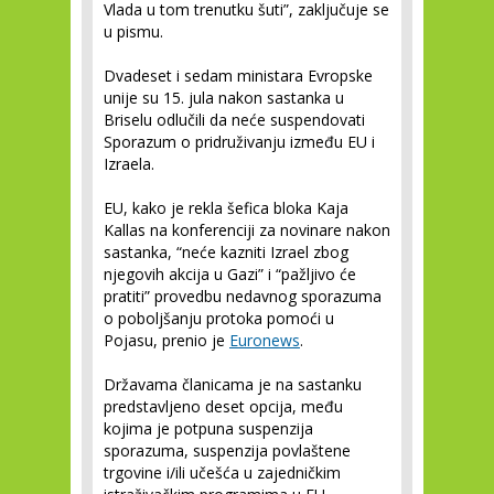
Vlada u tom trenutku šuti”, zaključuje se
u pismu.
Dvadeset i sedam ministara Evropske
unije su 15. jula nakon sastanka u
Briselu odlučili da neće suspendovati
Sporazum o pridruživanju između EU i
Izraela.
EU, kako je rekla šefica bloka Kaja
Kallas na konferenciji za novinare nakon
sastanka, “neće kazniti Izrael zbog
njegovih akcija u Gazi” i “pažljivo će
pratiti” provedbu nedavnog sporazuma
o poboljšanju protoka pomoći u
Pojasu, prenio je
Euronews
.
Državama članicama je na sastanku
predstavljeno deset opcija, među
kojima je potpuna suspenzija
sporazuma, suspenzija povlaštene
trgovine i/ili učešća u zajedničkim