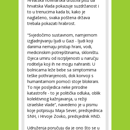
Hrvatska novinarska društva pišu da
hrvatska Vlada pokazuje suzdržanost i
to u trenucima kada bi, kako je
naglašeno, svaka poštena država
trebala pokazati hrabrost.
“Svjedočimo sustavnom, namjernom
izgladnjivanju ljudi u Gazi - ljudi koji
danima nemaju pristup hrani, vodi,
medicinskim potrepštinama, skloništu.
Djeca umiru od iscrpljenosti u naručju
roditelja koji ih ne mogu nahraniti. U
bolnicama leže bebe sa simptomima
teške pothranjenosti, dok konvoji s
humanitarnom pomoći stoje blokirani.
To nije posljedica neke prirodne
katastrofe - to je politička odluka, oblik
kolektivnog kažnjavanja, u režiji
izraelske vlade”, navedeno je u pismu
koje potpisuju Maja Sever, predsjednica
SNH, i Hrvoje Zovko, predsjednik HND.
Udruženja poručuju da je ono što se u