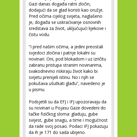
Gazi danas događa ratni zločin,
dodajući da se glad koristi kao oružje.
Pred očima cijelog svijeta, naglašeno
je, događa se uskraćivanje osnovnih
sredstava za život, uključujući lijekove i
čistu vodu.
”I pred našim očima, a jedini preostali
svjedoci zločina i patnje lokalni su
novinari. Oni, pod blokadom i uz izričitu
zabranu pristupa stranim novinarima,
svakodnevno riskiraju život kako bi
svijetu prenijeli istinu. No i njih se
pokušava ušutkati glađu”, navedeno je
u pismu.
Podsjetili su da EFJ i IFJ upozoravaju da
su novinari u Pojasu Gaze dovedeni do
tačke fizičkog sloma: gladuju, gube
svijest, gube snagu, a time i mogućnost
da rade svoj posao. Podaci IFJ pokazuju
da ih je 171 do sada ubijeno.