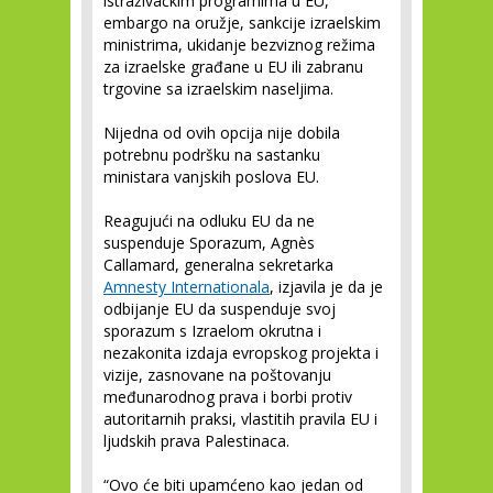
istraživačkim programima u EU,
embargo na oružje, sankcije izraelskim
ministrima, ukidanje bezviznog režima
za izraelske građane u EU ili zabranu
trgovine sa izraelskim naseljima.
Nijedna od ovih opcija nije dobila
potrebnu podršku na sastanku
ministara vanjskih poslova EU.
Reagujući na odluku EU da ne
suspenduje Sporazum, Agnès
Callamard, generalna sekretarka
Amnesty Internationala
, izjavila je da je
odbijanje EU da suspenduje svoj
sporazum s Izraelom okrutna i
nezakonita izdaja evropskog projekta i
vizije, zasnovane na poštovanju
međunarodnog prava i borbi protiv
autoritarnih praksi, vlastitih pravila EU i
ljudskih prava Palestinaca.
“Ovo će biti upamćeno kao jedan od