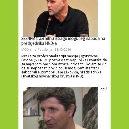
SEENPM traži hitnu istragu mogućeg napada na
predsjednika HND-a
MCOnline Redakcija
31/10/2016
Mreža za profesionalizaciju medija Jugoistočne
Evrope (SEENPM) poziva vlasti Republike Hrvatske da
sa najvećom pažnjom istraže incident u kojem se čini
da su nepoznati počinioci, u mogućem atentatu,
sabotirali automobil Saše Lekovića, predsjednika
Hrvatskog novinarskog društva (HND).
EFJ
i