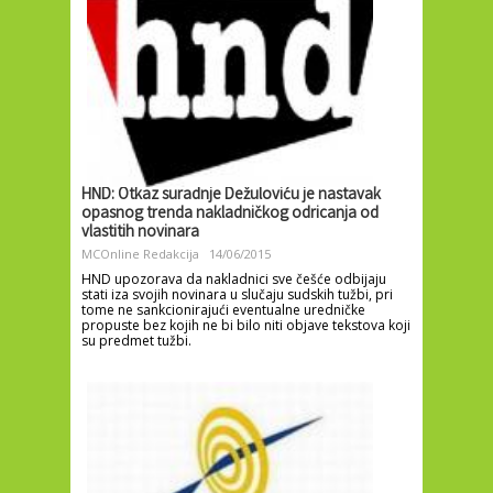
HND: Otkaz suradnje Dežuloviću je nastavak
opasnog trenda nakladničkog odricanja od
vlastitih novinara
MCOnline Redakcija
14/06/2015
HND upozorava da nakladnici sve češće odbijaju
stati iza svojih novinara u slučaju sudskih tužbi, pri
tome ne sankcionirajući eventualne uredničke
propuste bez kojih ne bi bilo niti objave tekstova koji
su predmet tužbi.