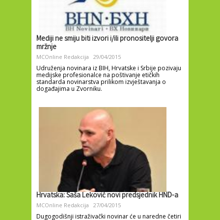
Mediji ne smiju biti izvori i/ili pronositelji govora
mržnje
MCOnline Redakcija
29/04/2015
Udruženja novinara iz BIH, Hrvatske i Srbije pozivaju
medijske profesionalce na poštivanje etičkih
standarda novinarstva prilikom izvještavanja o
događajima u Zvorniku.
Hrvatska: Saša Leković novi predsjednik HND-a
MCOnline Redakcija
27/04/2015
Dugogodišnji istraživački novinar će u naredne četiri