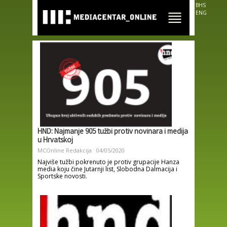
Skip to
BHS
main
ENG
content
HND: Najmanje 905 tužbi protiv novinara i medija
u Hrvatskoj
MCOnline Redakcija
04/05/2020
Najviše tužbi pokrenuto je protiv grupacije Hanza
media koju čine Jutarnji list, Slobodna Dalmacija i
Sportske novosti.