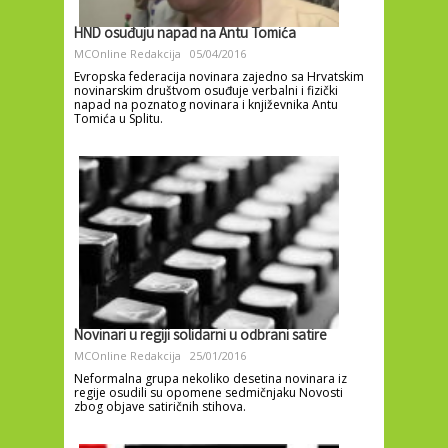
HND osuđuju napad na Antu Tomića
MCOnline Redakcija
05/04/2016
Evropska federacija novinara zajedno sa Hrvatskim
novinarskim društvom osuđuje verbalni i fizički
napad na poznatog novinara i književnika Antu
Tomića u Splitu.
Novinari u regiji solidarni u odbrani satire
MCOnline Redakcija
25/01/2016
Neformalna grupa nekoliko desetina novinara iz
regije osudili su opomene sedmičnjaku Novosti
zbog objave satiričnih stihova.