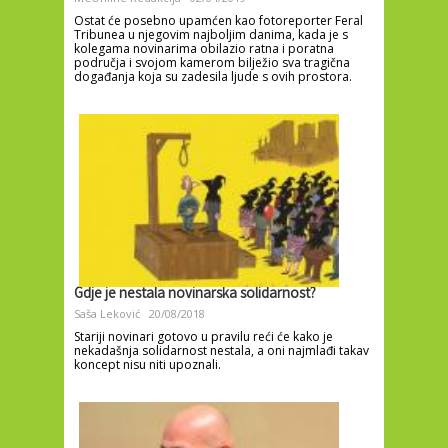
Ostat će posebno upamćen kao fotoreporter Feral
Tribunea u njegovim najboljim danima, kada je s
kolegama novinarima obilazio ratna i poratna
područja i svojom kamerom bilježio sva tragična
događanja koja su zadesila ljude s ovih prostora.
Gdje je nestala novinarska solidarnost?
Saša Leković
20/08/2018
Stariji novinari gotovo u pravilu reći će kako je
nekadašnja solidarnost nestala, a oni najmlađi takav
koncept nisu niti upoznali.