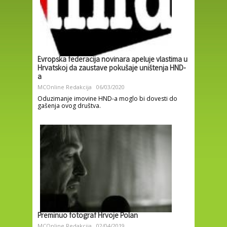
Evropska federacija novinara apeluje vlastima u
Hrvatskoj da zaustave pokušaje uništenja HND-
a
MCOnline Redakcija
06/03/2020
Oduzimanje imovine HND-a moglo bi dovesti do
gašenja ovog društva.
Preminuo fotograf Hrvoje Polan
MCOnline Redakcija
02/04/2019