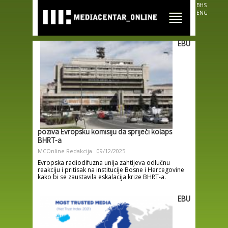
Skip to
BHS
main
ENG
content
EBU
poziva Evropsku komisiju da spriječi kolaps
BHRT-a
MCOnline Redakcija
09/12/2025
Evropska radiodifuzna unija zahtijeva odlučnu
reakciju i pritisak na institucije Bosne i Hercegovine
kako bi se zaustavila eskalacija krize BHRT-a.
EBU