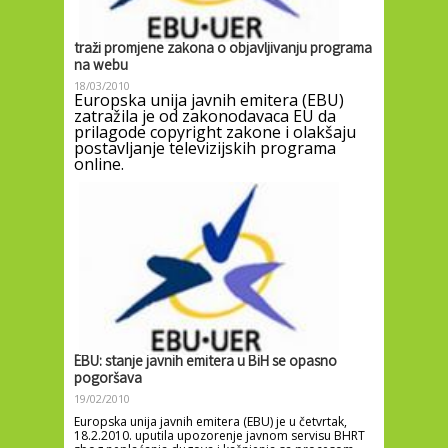
traži promjene zakona o objavljivanju programa
na webu
18/03/2010
Europska unija javnih emitera (EBU)
zatražila je od zakonodavaca EU da
prilagode copyright zakone i olakšaju
postavljanje televizijskih programa
online.
EBU: stanje javnih emitera u BiH se opasno
pogoršava
19/02/2010
Europska unija javnih emitera (EBU) je u četvrtak,
18.2.2010. uputila upozorenje javnom servisu BHRT