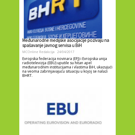
Međunarodne medijske asocijacije pozivaju na
spašavanje javnog servisa u BiH
MCOnline Redakcija
24/04/2017
Evropska federacija novinara (EFJ) i Evropska unija
radiotelevizija (EBU) uputile su hitan apel
međunarodnim institucijama i vlastima BiH, ukazujući
na veoma zabrinjavajuću situaciju u kojoj se nalazi
BHRT.