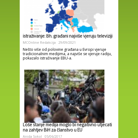
istraživanje: Bh. građani najviše vjeruju televiziji
MCOnline Redakcija
29/09/2021
Nešto više od polovine građana u Evropi vjeruje
tradicionalnim medijima, a najviše se vjeruje radiju,
pokazalo istraživanje EBU-a.
Loše stanje medija moglo bi negativno utjecati
na zahtjev BiH za članstvo u EU
Anida Sokol
05/06/2017