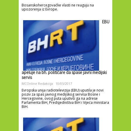
Bosanskohercegovačke vlasti ne reaguju na
upozorenja iz Evrope.
EBU
apeluje na bh. političare da spase javni medijski
servis
MCOnline Redakcija
10/05/2017
Evropska unija radiotelevizija (EBU) uputila je novi
poziv za spas javnog medijskog servisa Bosne i
Hercegovine, ovog puta uputivši ga na adrese
Parlamenta BiH, Predsjedništva BiH i Vijeća ministara
BiH.