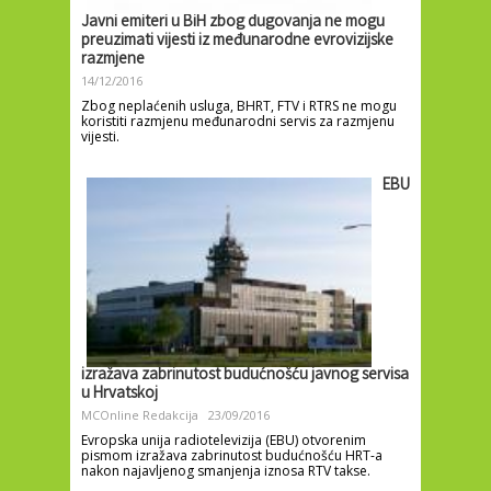
Javni emiteri u BiH zbog dugovanja ne mogu
preuzimati vijesti iz međunarodne evrovizijske
razmjene
14/12/2016
Zbog neplaćenih usluga, BHRT, FTV i RTRS ne mogu
koristiti razmjenu međunarodni servis za razmjenu
vijesti.
EBU
izražava zabrinutost budućnošću javnog servisa
u Hrvatskoj
MCOnline Redakcija
23/09/2016
Evropska unija radiotelevizija (EBU) otvorenim
pismom izražava zabrinutost budućnošću HRT-a
nakon najavljenog smanjenja iznosa RTV takse.