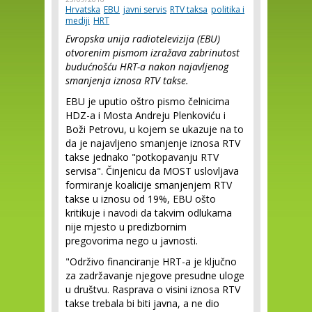
Hrvatska
EBU
javni servis
RTV taksa
politika i
mediji
HRT
Evropska unija radiotelevizija (EBU)
otvorenim pismom izražava zabrinutost
budućnošću HRT-a nakon najavljenog
smanjenja iznosa RTV takse.
EBU je uputio oštro pismo čelnicima
HDZ-a i Mosta Andreju Plenkoviću i
Boži Petrovu, u kojem se ukazuje na to
da je najavljeno smanjenje iznosa RTV
takse jednako "potkopavanju RTV
servisa". Činjenicu da MOST uslovljava
formiranje koalicije smanjenjem RTV
takse u iznosu od 19%, EBU ošto
kritikuje i navodi da takvim odlukama
nije mjesto u predizbornim
pregovorima nego u javnosti.
"Održivo financiranje HRT-a je ključno
za zadržavanje njegove presudne uloge
u društvu. Rasprava o visini iznosa RTV
takse trebala bi biti javna, a ne dio