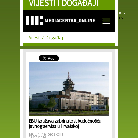
VIJESTI I DOGAĐAJI
Skip to
main
content
BHS
ENG
Vijesti
Događaji
EBU izražava zabrinutost budućnošću
javnog servisa u Hrvatskoj
MCOnline Redakcija
23/09/2016