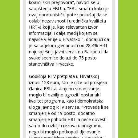
koalicijskih pregovora", navodi se u
saopštenju EBU-a. "EBU smatra kako je
ovaj oportunistički potez pokušaj da se
oslabi nezavisnost i urednička kvaliteta
HRT-a koji je, kao relevantan izvor
informacija, i dalje medij kojem se
najviše vjeruje u Hrvatskoj", dodajući da
je sa udjelom gledanosti od 28,4% HRT
najuspješniji javni servis na Balkanu i da
svake sedmice dolazi do 75 posto
stanovništva Hrvatske.
Godišnja RTV pretplata u Hrvatskoj
iznosi 128 eura, što je niže od prosjeka
članica EBU-a, a njeno smanjivanje
moglo bi ozbiljno ugroziti opstanak i
kvalitet programa, kao i demokratska
uloga javnog RTV servisa. "Provede li se
smanjenje od 19 posto, dodatno
smanjenje prihoda HRT-a neće dovesti
samo do ozbiljih rezova u programu,
nego bi moglo potkopati djelovanje
javnog medijskog servisa u Hrvatskoj i