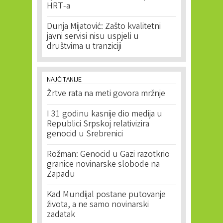
HRT-a
Dunja Mijatović: Zašto kvalitetni
javni servisi nisu uspjeli u
društvima u tranziciji
NAJČITANIJE
Žrtve rata na meti govora mržnje
I 31 godinu kasnije dio medija u
Republici Srpskoj relativizira
genocid u Srebrenici
Rožman: Genocid u Gazi razotkrio
granice novinarske slobode na
Zapadu
Kad Mundijal postane putovanje
života, a ne samo novinarski
zadatak