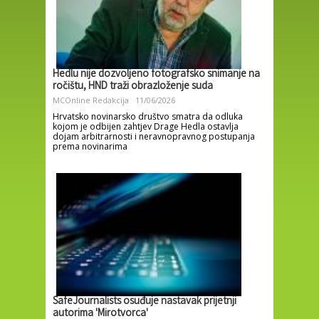
Hedlu nije dozvoljeno fotografsko snimanje na
ročištu, HND traži obrazloženje suda
MCOnline Redakcija
11/06/2026
Hrvatsko novinarsko društvo smatra da odluka
kojom je odbijen zahtjev Drage Hedla ostavlja
dojam arbitrarnosti i neravnopravnog postupanja
prema novinarima
SafeJournalists osuđuje nastavak prijetnji
autorima 'Mirotvorca'