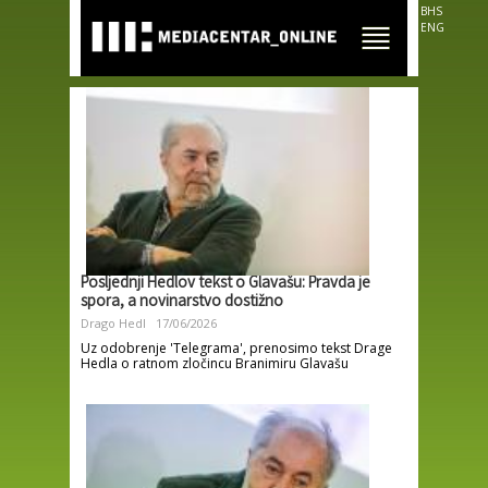
Skip to
BHS
main
ENG
content
Posljednji Hedlov tekst o Glavašu: Pravda je
spora, a novinarstvo dostižno
Drago Hedl
17/06/2026
Uz odobrenje 'Telegrama', prenosimo tekst Drage
Hedla o ratnom zločincu Branimiru Glavašu