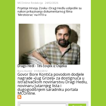
MCOnline Redakcija
24/02/2026
Prijetnje Hrvoju Zovku i Dragi Hedlu uslijedile su
nakon prikazivanja dokumentarnog filma
'Mirotvorac' na HTV-u
Drago Hedl - Tihi čovjek iz Osijeka
Boro Kontić
01/02/2012
Govor Bore Kontića povodom dodjele
nagrade «Jug Grizelj» za dostignuća u
istraživačkom novinarstvu Dragi Hedlu,
novinaru Jutarnjeg lista i
dugogodišnjem saradniku portala
MCOnline.
Search