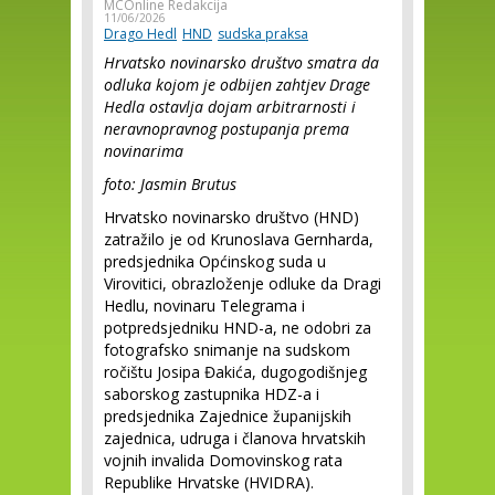
MCOnline Redakcija
11/06/2026
Drago Hedl
HND
sudska praksa
Hrvatsko novinarsko društvo smatra da
odluka kojom je odbijen zahtjev Drage
Hedla ostavlja dojam arbitrarnosti i
neravnopravnog postupanja prema
novinarima
foto: Jasmin Brutus
Hrvatsko novinarsko društvo (HND)
zatražilo je od Krunoslava Gernharda,
predsjednika Općinskog suda u
Virovitici, obrazloženje odluke da Dragi
Hedlu, novinaru Telegrama i
potpredsjedniku HND-a, ne odobri za
fotografsko snimanje na sudskom
ročištu Josipa Đakića, dugogodišnjeg
saborskog zastupnika HDZ-a i
predsjednika Zajednice županijskih
zajednica, udruga i članova hrvatskih
vojnih invalida Domovinskog rata
Republike Hrvatske (HVIDRA).