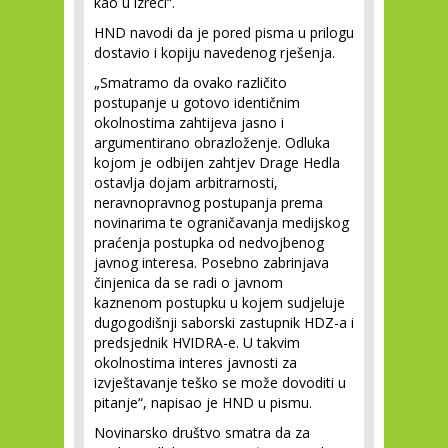
kao u izreci“.
HND navodi da je pored pisma u prilogu
dostavio i kopiju navedenog rješenja.
„Smatramo da ovako različito
postupanje u gotovo identičnim
okolnostima zahtijeva jasno i
argumentirano obrazloženje. Odluka
kojom je odbijen zahtjev Drage Hedla
ostavlja dojam arbitrarnosti,
neravnopravnog postupanja prema
novinarima te ograničavanja medijskog
praćenja postupka od nedvojbenog
javnog interesa. Posebno zabrinjava
činjenica da se radi o javnom
kaznenom postupku u kojem sudjeluje
dugogodišnji saborski zastupnik HDZ-a i
predsjednik HVIDRA-e. U takvim
okolnostima interes javnosti za
izvještavanje teško se može dovoditi u
pitanje“, napisao je HND u pismu.
Novinarsko društvo smatra da za