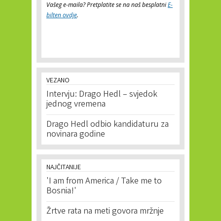
Vašeg e-maila? Pretplatite se na naš besplatni
E-
bilten ovdje
.
VEZANO
Intervju: Drago Hedl – svjedok
jednog vremena
Drago Hedl odbio kandidaturu za
novinara godine
NAJČITANIJE
'I am from America / Take me to
Bosnia!'
Žrtve rata na meti govora mržnje