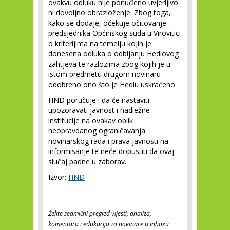
ovakvu odluku nije ponuđeno uvjerljivo
ni dovoljno obrazloženje. Zbog toga,
kako se dodaje, očekuje očitovanje
predsjednika Općinskog suda u Virovitici
o kriterijima na temelju kojih je
donesena odluka o odbijanju Hedlovog
zahtjeva te razlozima zbog kojih je u
istom predmetu drugom novinaru
odobreno ono što je Hedlu uskraćeno.
HND poručuje i da će nastaviti
upozoravati javnost i nadležne
institucije na ovakav oblik
neopravdanog ograničavanja
novinarskog rada i prava javnosti na
informisanje te neće dopustiti da ovaj
slučaj padne u zaborav.
Izvor:
HND
___
Želite sedmični pregled vijesti, analiza,
komentara i edukacija za novinare u inboxu