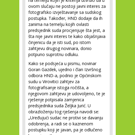
na temelju kojih je kriterija utvrdio da u
ovom slučaju ne postoji javni interes za
fotografsko izvještavanje sa sudskog
postupka. Također, HND dodaje da ih
zanima na temelju kojih ovlasti
predsjednik suda procjenjuje šta jest, a
šta nije javni interes te kako objašnjava
činjenicu da je isti sud, po istom
zahtjevu drugog novinara, donio
potpuno suprotnu odluku.
Kako se podsjeća u pismu, novinar
Goran Gazdek, ujedno i član Izvršnog
odbora HND-a, podnio je Općinskom
sudu u Virovitici zahtjev za
fotografisanje istoga ročišta, a
njegovom zahtjevu je udovoljeno, te je
rješenje potpisala zamjenica
predsjednika suda Željka Jurić. U
obrazloženju tog rješenja navodi se:
„Uređujući sudac ne protivi se davanju
odobrenja, a radi se o kaznenom
postupku koji je javan, pa je odlučeno