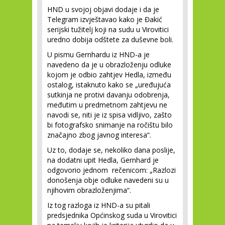
HND u svojoj objavi dodaje i da je
Telegram izvještavao kako je Đakić
serijski tužitelj koji na sudu u Virovitici
uredno dobija odštete za duševne boli.
U pismu Gernhardu iz HND-a je
navedeno da je u obrazloženju odluke
kojom je odbio zahtjev Hedla, između
ostalog, istaknuto kako se „uređujuća
sutkinja ne protivi davanju odobrenja,
međutim u predmetnom zahtjevu ne
navodi se, niti je iz spisa vidljivo, zašto
bi fotografsko snimanje na ročištu bilo
značajno zbog javnog interesa“.
Uz to, dodaje se, nekoliko dana poslije,
na dodatni upit Hedla, Gernhard je
odgovorio jednom rečenicom: „Razlozi
donošenja obje odluke navedeni su u
njihovim obrazloženjima“.
Iz tog razloga iz HND-a su pitali
predsjednika Općinskog suda u Virovitici