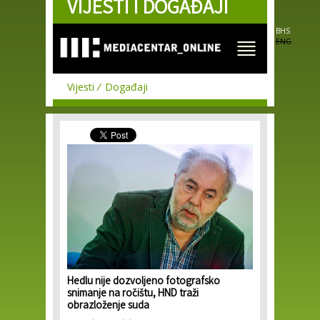
VIJESTI I DOGAĐAJI
Skip to
main
content
BHS
ENG
Vijesti
Događaji
Hedlu nije dozvoljeno fotografsko
snimanje na ročištu, HND traži
obrazloženje suda