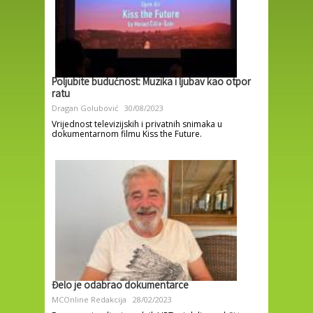
Poljubite budućnost: Muzika i ljubav kao otpor
ratu
Dragan Golubović
30/08/2023
Vrijednost televizijskih i privatnih snimaka u
dokumentarnom filmu Kiss the Future.
Đelo je odabrao dokumentarce
MCOnline Redakcija
28/02/2023