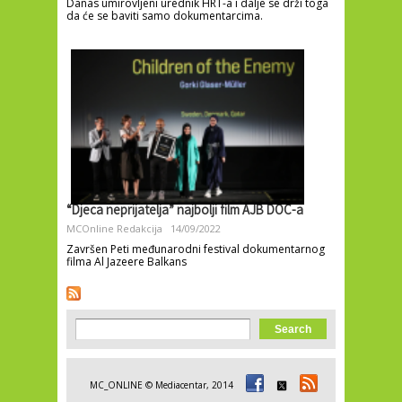
Danas umirovljeni urednik HRT-a i dalje se drži toga
da će se baviti samo dokumentarcima.
“Djeca neprijatelja” najbolji film AJB DOC-a
MCOnline Redakcija
14/09/2022
Završen Peti međunarodni festival dokumentarnog
filma Al Jazeere Balkans
Search form
Search
MC_ONLINE © Mediacentar, 2014