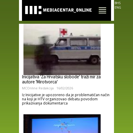
Skip to
BHS
main
ENG
content
Inicijativa 'Za Hrvatsku slobode' traži mir za
autore 'Mirotvorca'
MCOnline Redakcija
16/02/2026
Iz Inicijative je upozoreno da je problematičan način
na koji je HTV organizovao debatu povodom
prikazivanja dokumentarca