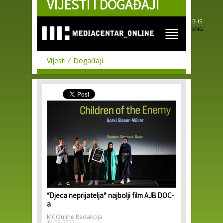
VIJESTI I DOGAĐAJI
Skip to
main
content
BHS
ENG
Vijesti
Događaji
“Djeca neprijatelja” najbolji film AJB DOC-
a
MCOnline Redakcija
14/09/2022