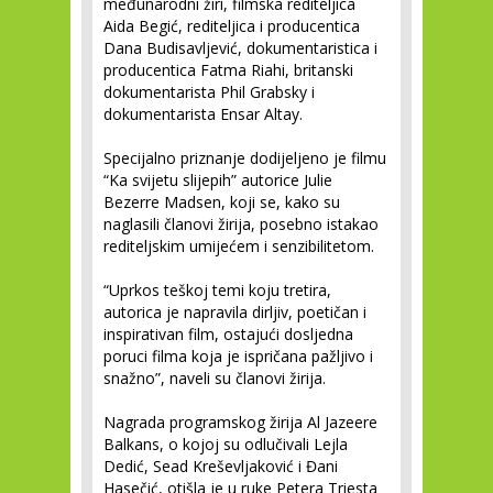
međunarodni žiri, filmska rediteljica
Aida Begić, rediteljica i producentica
Dana Budisavljević, dokumentaristica i
producentica Fatma Riahi, britanski
dokumentarista Phil Grabsky i
dokumentarista Ensar Altay.
Specijalno priznanje dodijeljeno je filmu
“Ka svijetu slijepih” autorice Julie
Bezerre Madsen, koji se, kako su
naglasili članovi žirija, posebno istakao
rediteljskim umijećem i senzibilitetom.
“Uprkos teškoj temi koju tretira,
autorica je napravila dirljiv, poetičan i
inspirativan film, ostajući dosljedna
poruci filma koja je ispričana pažljivo i
snažno”, naveli su članovi žirija.
Nagrada programskog žirija Al Jazeere
Balkans, o kojoj su odlučivali Lejla
Dedić, Sead Kreševljaković i Đani
Hasečić, otišla je u ruke Petera Triesta