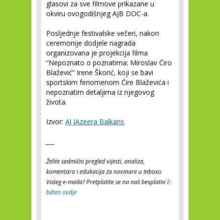
glasovi za sve filmove prikazane u
okviru ovogodišnjeg AJB DOC-a.
Posljednje festivalske večeri, nakon
ceremonije dodjele nagrada
organizovana je projekcija filma
“Nepoznato o poznatima: Miroslav Ćiro
Blažević” Irene Škorić, koji se bavi
sportskim fenomenom Ćire Blaževića i
nepoznatim detaljima iz njegovog
života.
Izvor:
Al JAzeera Balkans
___
Želite sedmični pregled vijesti, analiza,
komentara i edukacija za novinare u Inboxu
Vašeg e-maila? Pretplatite se na naš besplatni
E-
bilten ovdje