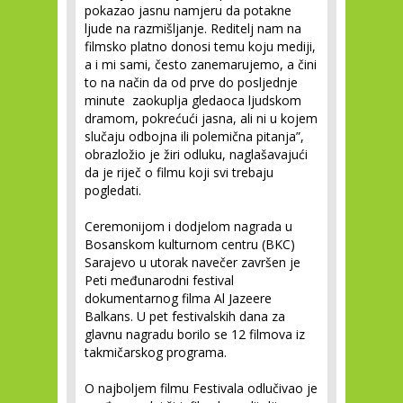
pokazao jasnu namjeru da potakne
ljude na razmišljanje. Reditelj nam na
filmsko platno donosi temu koju mediji,
a i mi sami, često zanemarujemo, a čini
to na način da od prve do posljednje
minute zaokuplja gledaoca ljudskom
dramom, pokrećući jasna, ali ni u kojem
slučaju odbojna ili polemična pitanja”,
obrazložio je žiri odluku, naglašavajući
da je riječ o filmu koji svi trebaju
pogledati.
Ceremonijom i dodjelom nagrada u
Bosanskom kulturnom centru (BKC)
Sarajevo u utorak navečer završen je
Peti međunarodni festival
dokumentarnog filma Al Jazeere
Balkans. U pet festivalskih dana za
glavnu nagradu borilo se 12 filmova iz
takmičarskog programa.
O najboljem filmu Festivala odlučivao je