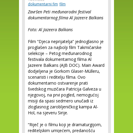
dokumentarni fim
film
Završen Peti međunarodni festival
dokumentarnog filma Al Jazeere Balkans
Foto: Al Jazeera Balkans
Film “Djeca neprijatelja” jednoglasno je
proglašen za najbolji film Takmičarske
selekcije – Petog međunarodnog
festivala dokumentarnog filma Al
Jazeere Balkans (AJB DOC). Main Award
dodjeljena je Gorkom Glaser-Mülleru,
scenaristi i reditelju filma. Ovo
dokumentarno ostvarenje prati
švedskog muzičara Patricija Galveza u
njegovoj, na prvi pogled, nemogućoj
misiji da spasi sedmero unučadi iz
zloglasnog zarobljeničkog kampa Al-
Hol, na sjeveru Sirije.
“Riječ je o filmu koji je dramaturgijom,
rediteljskim umijećem, predanošću