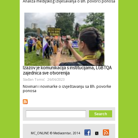
Analiza medijskog izvješavanja o Bh. povorci ponosa
Izazov je komunikacija s institucijama, LGBTQA
zajednica sve otvorenija
Slađan Tomić
26/06/2023
Novinari i novinarke o izvještavanju sa Bh. povorke
ponosa
Search form
Search
MC_ONLINE © Mediacentar, 2014