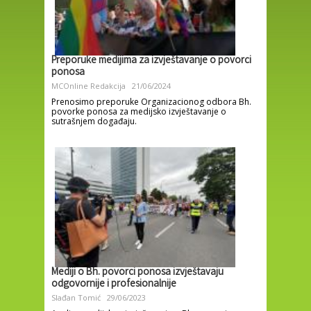
Preporuke medijima za izvještavanje o povorci
ponosa
MCOnline Redakcija
21/06/2024
Prenosimo preporuke Organizacionog odbora Bh.
povorke ponosa za medijsko izvještavanje o
sutrašnjem događaju.
Mediji o Bh. povorci ponosa izvještavaju
odgovornije i profesionalnije
Slađan Tomić
29/06/2023