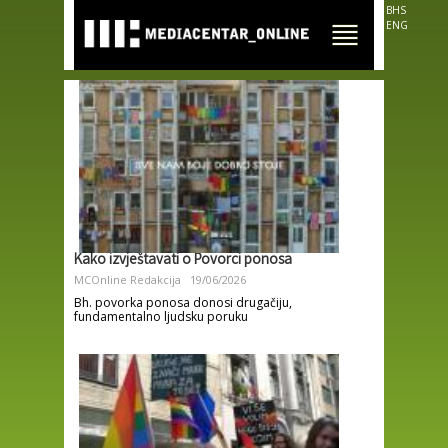
Skip to
BHS
main
ENG
content
Kako izvještavati o Povorci ponosa
MCOnline Redakcija
19/06/2026
Bh. povorka ponosa donosi drugačiju,
fundamentalno ljudsku poruku