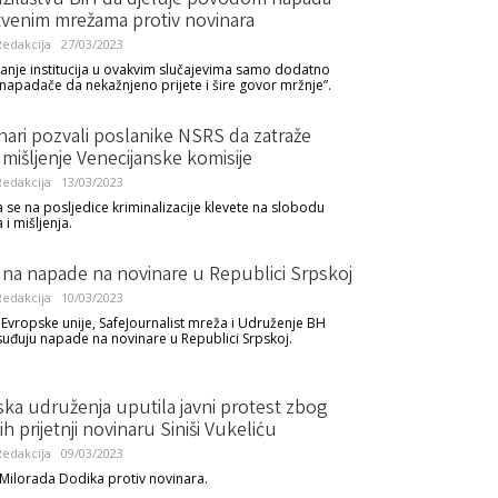
užilaštvu BiH da djeluje povodom napada
tvenim mrežama protiv novinara
edakcija
27/03/2023
nje institucija u ovakvim slučajevima samo dodatno
napadače da nekažnjeno prijete i šire govor mržnje”.
ari pozvali poslanike NSRS da zatraže
mišljenje Venecijanske komisije
edakcija
13/03/2023
se na posljedice kriminalizacije klevete na slobodu
 i mišljenja.
 na napade na novinare u Republici Srpskoj
edakcija
10/03/2023
 Evropske unije, SafeJournalist mreža i Udruženje BH
suđuju napade na novinare u Republici Srpskoj.
ka udruženja uputila javni protest zbog
h prijetnji novinaru Siniši Vukeliću
edakcija
09/03/2023
 Milorada Dodika protiv novinara.