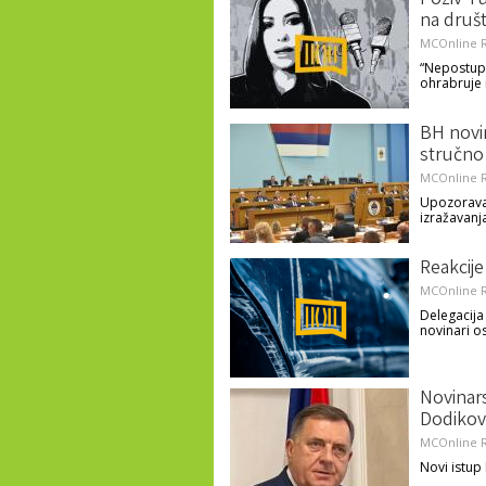
Poziv T
na druš
MCOnline R
“Nepostupa
ohrabruje 
BH novin
stručno 
MCOnline R
Upozorava 
izražavanja
Reakcije
MCOnline R
Delegacija
novinari o
Novinars
Dodikovi
MCOnline R
Novi istup