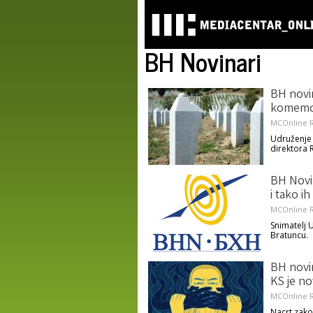
BH Novinari
BH novi
komemor
MCOnline R
Udruženje j
direktora 
BH Novin
i tako i
MCOnline R
Snimatelj U
Bratuncu.
BH novin
KS je no
MCOnline R
Nacrt zako