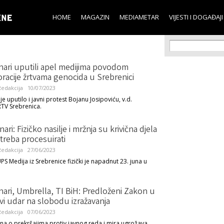
Skip to
main
HOME
MAGAZIN
MEDIAMETAR
VIJESTI I DOGAĐAJI
content
Search f
Search
nari uputili apel medijima povodom
acije žrtvama genocida u Srebrenici
edakcija
10/07/2023
e uputilo i javni protest Bojanu Josipoviću, v.d.
RTV Srebrenica.
ari: Fizičko nasilje i mržnja su krivična djela
h treba procesuirati
edakcija
27/06/2023
PS Medija iz Srebrenice fizički je napadnut 23. juna u
ari, Umbrella, TI BiH: Predloženi Zakon u
vi udar na slobodu izražavanja
edakcija
07/06/2023
na o prekršajima protiv javnog reda i mira ugrožava