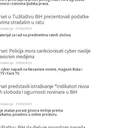
vora i osnovna ljudska prava.
ari u Tužilaštvu BiH prezentovali podatke
rima stradalim u ratu
edakcija
01/06/2023
aterijal za rad na predmetima ratnih zločina.
ari: Policija mora sankcionisati cyber nasilje
avisnim medijima
edakcija
25/04/2023
 cyber napadi na Nezavisne novine, magazin Buka i
TV i Face TV.
ari predstavili istraživanje “Indikatori nivoa
h sloboda i sigurnosti novinara u BiH
edakcija
31/03/2023
 je znatan porast govora mržnje prema
/kama, posebno u online prostoru.