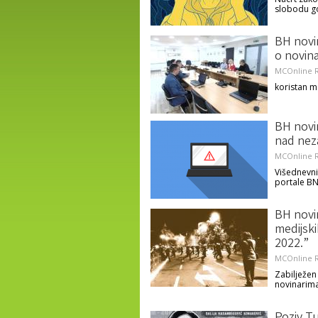
slobodu go
BH novin
o novina
MCOnline R
koristan m
BH novin
nad nez
MCOnline R
Višednevni
portale BN
BH novin
medijski
2022.”
MCOnline R
Zabilježen
novinarima