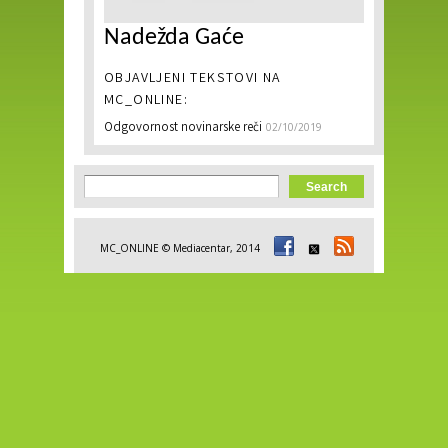
Nadežda Gaće
OBJAVLJENI TEKSTOVI NA
MC_ONLINE:
Odgovornost novinarske reči
02/10/2019
Search form
Search
MC_ONLINE © Mediacentar, 2014