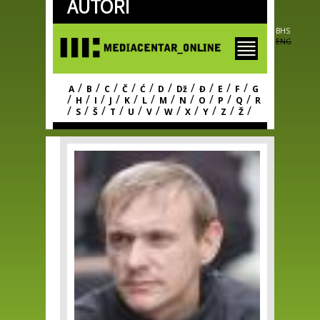
AUTORI
Skip to
main
content
BHS
ENG
/
/
/
/
/
/
/
/
/
/
A
B
C
Č
Ć
D
Dž
Đ
E
F
G
/
/
/
/
/
/
/
/
/
/
/
H
I
J
K
L
M
N
O
P
Q
R
/
/
/
/
/
/
/
/
/
/
/
S
Š
T
U
V
W
X
Y
Z
Ž