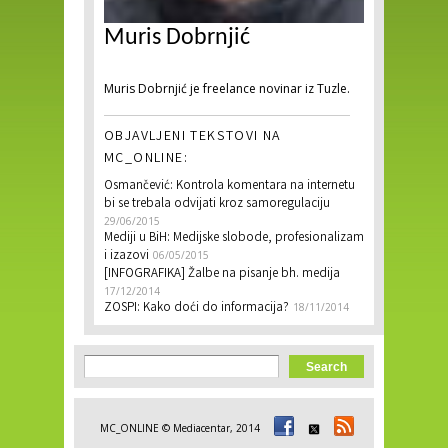
Muris Dobrnjić
Muris Dobrnjić je freelance novinar iz Tuzle.
OBJAVLJENI TEKSTOVI NA
MC_ONLINE:
Osmančević: Kontrola komentara na internetu
bi se trebala odvijati kroz samoregulaciju
29/06/2015
Mediji u BiH: Medijske slobode, profesionalizam
i izazovi
06/05/2015
[INFOGRAFIKA] Žalbe na pisanje bh. medija
17/12/2014
ZOSPI: Kako doći do informacija?
18/11/2014
Search form
Search
MC_ONLINE © Mediacentar, 2014