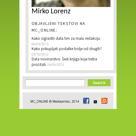
Mirko Lorenz
OBJAVLJENI TEKSTOVI NA
MC_ONLINE:
Kako izgraditi data tim za malu redakciju
06/03/2013
Kako prikupljati podatke bolje od drugih?
03/10/2012
Data novinarstvo: Šest knjiga koje treba
pročitati
24/09/2012
Search form
Search
MC_ONLINE © Mediacentar, 2014