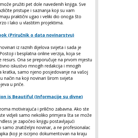
ože pružiti pet dole navedenih knjiga. Sve
zličite pristupe i saznanja koji su vam
maju praktični ugao i veliki dio onoga što
zo i lako u vlastitim projektima.
ok (Priručnik o data novinarstvu)
ovinari iz raznih dijelova svijeta i sada je
stoji i besplatna online verzija, koja se
ne resurs. Ona se preporučuje na prvom mjestu
ktivno iskustvo mnogih redakcija i mnogih
lja kratka, samo njeno posjedovanje na vašoj
 u način na koji novinari širom svijeta
jeva u priče.
on is Beautiful (Informacije su divne)
eoma motivirajuća i prilično zabavna. Ako ste
ste vidjeli samo nekoliko primjera šta se može
ndless je započeo knjigu postavljajući
o samo znatiželjni novinar, a ne profesionalac
tupka (koji je iscrpno dokumentovan na kraju