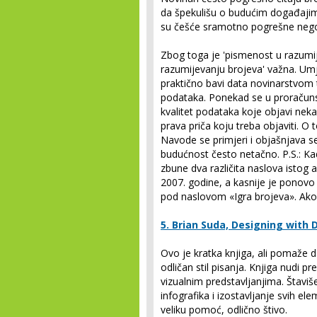
da špekulišu o budućim događajim
su češće sramotno pogrešne nego 
Zbog toga je 'pismenost u razumij
razumijevanju brojeva' važna. Umj
praktično bavi data novinarstvom t
podataka. Ponekad se u proračunsko
kvalitet podataka koje objavi neka 
prava priča koju treba objaviti. O t
Navode se primjeri i objašnjava s
budućnost često netačno. P.S.: Ka
zbune dva različita naslova istog 
2007. godine, a kasnije je ponov
pod naslovom «Igra brojeva». Ako s
5. Brian Suda, Designing with
Ovo je kratka knjiga, ali pomaže d
odličan stil pisanja. Knjiga nudi p
vizualnim predstavljanjima. Štavi
infografika i izostavljanje svih ele
veliku pomoć, odlično štivo.