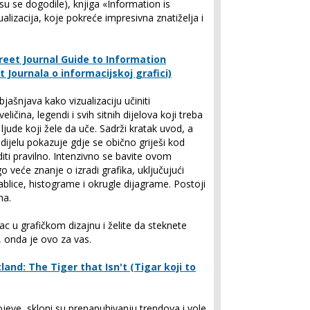
 su se dogodile), knjiga «Information is
ualizacija, koje pokreće impresivna znatiželja i
reet Journal Guide to Information
 Journala o informacijskoj grafici)
bjašnjava kako vizualizaciju učiniti
ičina, legendi i svih sitnih dijelova koji treba
 ljude koji žele da uče. Sadrži kratak uvod, a
jelu pokazuje gdje se obično griješi kod
diti pravilno. Intenzivno se bavite ovom
 veće znanje o izradi grafika, uključujući
e tablice, histograme i okrugle dijagrame. Postoji
ma.
c u grafičkom dizajnu i želite da steknete
, onda je ovo za vas.
land: The Tiger that Isn't (Tigar koji to
jeve, skloni su prenapuhivanju trendova i vole