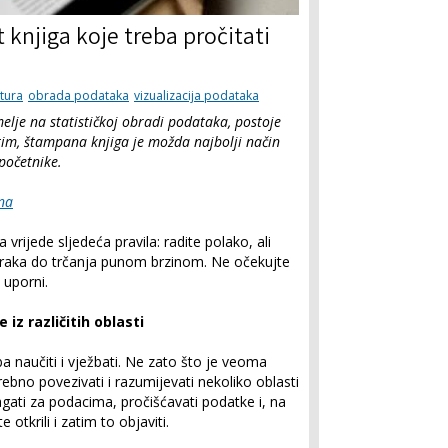
 knjiga koje treba pročitati
atura
obrada podataka
vizualizacija podataka
melje na statističkoj obradi podataka, postoje
im, štampana knjiga je možda najbolji način
 početnike.
na
ijede sljedeća pravila: radite polako, ali
raka do trčanja punom brzinom. Ne očekujte
i uporni.
iz različitih oblasti
a naučiti i vježbati. Ne zato što je veoma
ebno povezivati i razumijevati nekoliko oblasti
tragati za podacima, pročišćavati podatke i, na
 otkrili i zatim to objaviti.