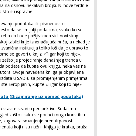
a na osnovu nekakvih brojki. Njihove tvrdnje
što su ispravne.
evanju podataka' ili 'pismenost u
esto da se smijulji podacima, svako ko se
reba da bude pažljiv kada vidi novi skup
j tablici krije iznenađujuća priča, a nekad je
zvanična institucija toliko loš da je upravo to
ome se govori u knjizi «Tigar koji to nije».
e zašto je projeciranje današnjeg trenda u
da pođete da kupite ovu knjigu, neka vas ne
autora. Ovdje navedena knjiga je objavljena
o izdata u SAD-u sa promijenjenim primjerima
te Evropljanin, kupite «Tigar koji to nije».
 Data (Dizajniranje uz pomoć podataka)
a stavite stvari u perspektivu. Suda ima
regled zašto i kako se podaci mogu koristiti u
še, zagovara smanjenje prenatrpanosti
menata koji nisu nužni. Knjiga je kratka, pruža