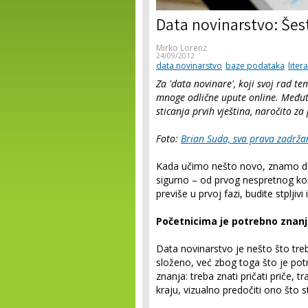
Data novinarstvo: Šest
Mirko Lorenz
24/09/2012
data novinarstvo
baze podataka
liter
Za 'data novinare', koji svoj rad te
mnoge odlične upute online. Međut
sticanja prvih vještina, naročito za
Foto:
Brian Suda, sva prava zadrža
Kada učimo nešto novo, znamo da vr
sigurno – od prvog nespretnog ko
previše u prvoj fazi, budite stpljivi 
Početnicima je potrebno znanje 
Data novinarstvo je nešto što treb
složeno, već zbog toga što je potr
znanja: treba znati pričati priče, 
kraju, vizualno predočiti ono što ste