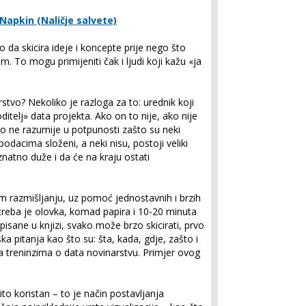
Napkin (Naličje salvete)
da skicira ideje i koncepte prije nego što
. To mogu primijeniti čak i ljudi koji kažu «ja
stvo? Nekoliko je razloga za to: urednik koji
itelj» data projekta. Ako on to nije, ako nije
ko ne razumije u potpunosti zašto su neki
podacima složeni, a neki nisu, postoji veliki
 znatno duže i da će na kraju ostati
 razmišljanju, uz pomoć jednostavnih i brzih
 treba je olovka, komad papira i 10-20 minuta
pisane u knjizi, svako može brzo skicirati, prvo
 pitanja kao što su: šta, kada, gdje, zašto i
 treninzima o data novinarstvu. Primjer ovog
to koristan – to je način postavljanja