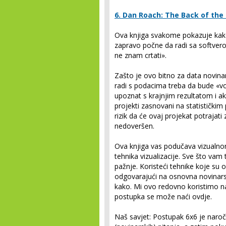
6.
Dan Roach: The Back of the 
Ova knjiga svakome pokazuje kako 
zapravo počne da radi sa softverom
ne znam crtati».
Zašto je ovo bitno za data novinar
radi s podacima treba da bude «vod
upoznat s krajnjim rezultatom i a
projekti zasnovani na statističkim 
rizik da će ovaj projekat potrajati
nedoveršen.
Ova knjiga vas podučava vizualnom
tehnika vizualizacije. Sve što vam
pažnje. Koristeći tehnike koje su o
odgovarajući na osnovna novinarska
kako. Mi ovo redovno koristimo na
postupka se može naći ovdje.
Naš savjet: Postupak 6x6 je naroči