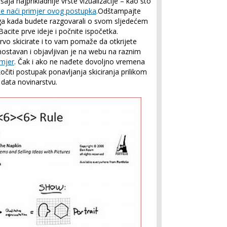
šaja najprikladnije vrste vizualizacije – kao što
e naći primjer ovog postupka
.Odštampajte
 ga kada budete razgovarali o svom sljedećem
Bacite prve ideje i počnite ispočetka.
prvo skicirate i to vam pomaže da otkrijete
dnostavan i objavljivan je na webu na raznim
imjer
. Čak i ako ne nađete dovoljno vremena
očiti postupak ponavljanja skiciranja prilikom
 data novinarstvu.