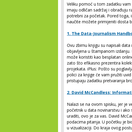
Veliku pomoć u tom zadatku vam m
imaju odličan sadržaj i obrađuju ra
potrebni za početak. Pored toga, i
naučite možete primijeniti dosta br
1. The Data-Journalism Handbo
Ovu zbirnu knjigu su napisali data n
objavljena u štampanom izdanju. Po
može koristiti kao besplatan onli
zato što efikasno prezentira kole
projekata. iPlus: Pošto su poglav
polici za knjige će vam pružiti uvid
pristupaju zadatku pretvaranja bro
2. David McCandless: Informati
Nalazi se na ovom spisku, jer je v
početnik u data novinarstvu i ako 
uraditi, ovo je za vas. David McCa
podacima pitanja. U početku je bi
u vizualizaciji. Do kraja ovog pos