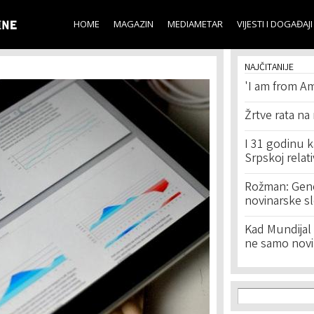
Skip to
main
HOME
MAGAZIN
MEDIAMETAR
VIJESTI I DOGAĐAJI
content
NAJČITANIJE
'I am from Am
Žrtve rata na
I 31 godinu k
Srpskoj relat
Rožman: Geno
novinarske s
Kad Mundijal 
ne samo novi
Search f
Search