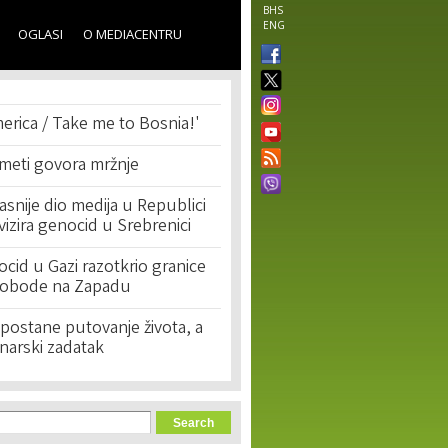
BHS
ENG
OGLASI
O MEDIACENTRU
erica / Take me to Bosnia!'
 meti govora mržnje
asnije dio medija u Republici
ivizira genocid u Srebrenici
cid u Gazi razotkrio granice
lobode na Zapadu
postane putovanje života, a
narski zadatak
orm