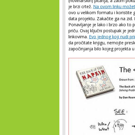
(novinarskih) pitanja, a zatim poku
je brzi crtež.
Na ovom linku možet
ovo u velikom formatu i koristite
data projektu. Zakačite ga na zid. 
Ponavljanje je lako i brzo ako to 
priču. Ovaj ključni postupak je je
linkovima.
Evo jednog koji nudi pr
da pročitate knjigu, nemojte presk
započinjanja bilo kojeg projekta u