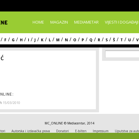
Skip to
main
content
HOME
MAGAZIN
MEDIAMETAR
VIJESTI I DOGAĐAJI
/
/
/
/
/
/
/
/
/
/
/
/
/
/
/
/
/
/
F
G
H
I
J
K
L
M
N
O
P
Q
R
S
Š
T
U
V
Search f
Search
ić
NLINE:
m
15/03/2010
MC_ONLINE © Mediacentar, 2014
tori
Autorska i izdavačka prava
Donatori
E-bilten
Impressum
Uputstva za aut