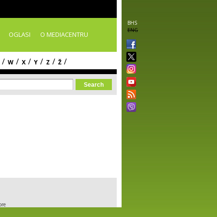
BHS
ENG
OGLASI
O MEDIACENTRU
/
/
/
/
/
/
W
X
Y
Z
Ž
orm
ore