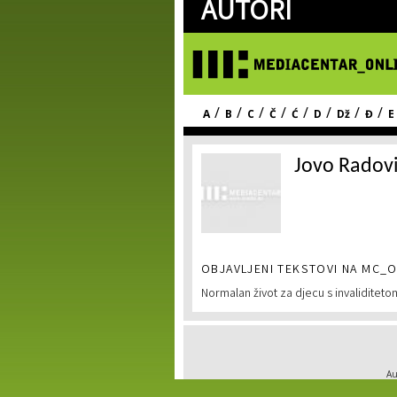
AUTORI
/
/
/
/
/
/
/
/
A
B
C
Č
Ć
D
Dž
Đ
E
Jovo Radov
OBJAVLJENI TEKSTOVI NA MC_O
Normalan život za djecu s invaliditeto
Au