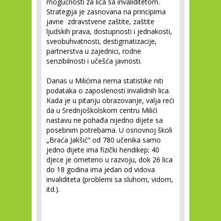
mogućnosti za lica sa invaliditetom.
Strategija je zasnovana na principima
javne zdravstvene zaštite, zaštite
ljudskih prava, dostupnosti i jednakosti,
sveobuhvatnosti, destigmatizacije,
partnerstva u zajednici, rodne
senzibilnosti i učešća javnosti.
Danas u Milićima nema statistike niti
podataka o zaposlenosti invalidnih lica.
Kada je u pitanju obrazovanje, valja reći
da u Srednjoškolskom centru Milići
nastavu ne pohađa nijedno dijete sa
posebnim potrebama. U osnovnoj školi
„Braća Jakšić“ od 780 učenika samo
jedno dijete ima fizički hendikep; 40
djece je ometeno u razvoju, dok 26 lica
do 18 godina ima jedan od vidova
invaliditeta (problemi sa sluhom, vidom,
itd.).