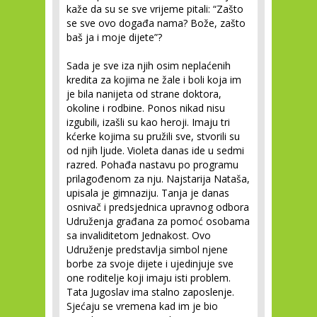
kaže da su se sve vrijeme pitali: “Zašto
se sve ovo događa nama? Bože, zašto
baš ja i moje dijete”?
Sada je sve iza njih osim neplaćenih
kredita za kojima ne žale i boli koja im
je bila nanijeta od strane doktora,
okoline i rodbine. Ponos nikad nisu
izgubili, izašli su kao heroji. Imaju tri
kćerke kojima su pružili sve, stvorili su
od njih ljude. Violeta danas ide u sedmi
razred. Pohađa nastavu po programu
prilagođenom za nju. Najstarija Nataša,
upisala je gimnaziju. Tanja je danas
osnivač i predsjednica upravnog odbora
Udruženja građana za pomoć osobama
sa invaliditetom Jednakost. Ovo
Udruženje predstavlja simbol njene
borbe za svoje dijete i ujedinjuje sve
one roditelje koji imaju isti problem.
Tata Jugoslav ima stalno zaposlenje.
Sjećaju se vremena kad im je bio