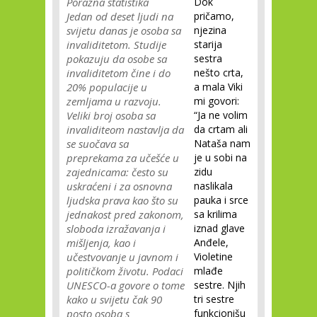
Porazna statistika
Dok
Jedan od deset ljudi na
pričamo,
svijetu danas je osoba sa
njezina
invaliditetom. Studije
starija
pokazuju da osobe sa
sestra
invaliditetom čine i do
nešto crta,
20% populacije u
a mala Viki
zemljama u razvoju.
mi govori:
Veliki broj osoba sa
“Ja ne volim
invaliditeom nastavlja da
da crtam ali
se suočava sa
Nataša nam
preprekama za učešće u
je u sobi na
zajednicama: često su
zidu
uskraćeni i za osnovna
naslikala
ljudska prava kao što su
pauka i srce
jednakost pred zakonom,
sa krilima
sloboda izražavanja i
iznad glave
mišljenja, kao i
Anđele,
učestvovanje u javnom i
Violetine
političkom životu. Podaci
mlađe
UNESCO-a govore o tome
sestre. Njih
kako u svijetu čak 90
tri sestre
posto osoba s
funkcionišu