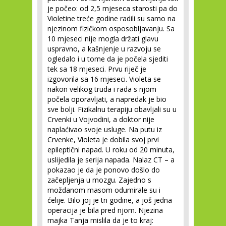
je počeo: od 2,5 mjeseca starosti pa do
Violetine treće godine radili su samo na
njezinom fizičkom osposobljavanju. Sa
10 mjeseci nije mogla držati glavu
uspravno, a kašnjenje u razvoju se
ogledalo i u tome da je počela sjediti
tek sa 18 mjeseci. Prvu riječ je
izgovorila sa 16 mjeseci. Violeta se
nakon velikog truda i rada s njom
počela oporavljati, a napredak je bio
sve bolji. Fizikalnu terapiju obavljali su u
Crvenki u Vojvodini, a doktor nije
naplaćivao svoje usluge. Na putu iz
Crvenke, Violeta je dobila svoj prvi
epileptični napad. U roku od 20 minuta,
uslijedila je serija napada. Nalaz CT – a
pokazao je da je ponovo došlo do
začepljenja u mozgu. Zajedno s
moždanom masom odumirale su i
ćelije. Bilo joj je tri godine, a još jedna
operacija je bila pred njom. Njezina
majka Tanja mislila da je to kraj: