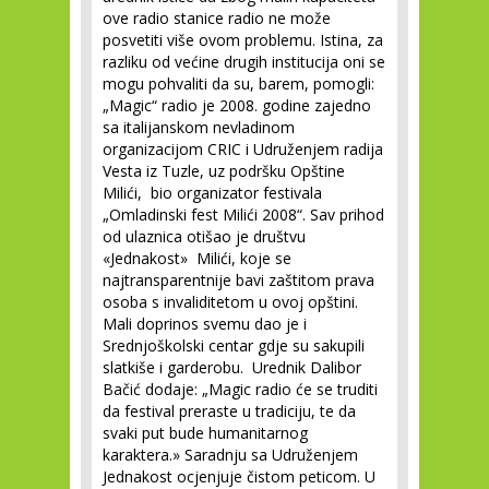
ove radio stanice radio ne može
posvetiti više ovom problemu. Istina, za
razliku od većine drugih institucija oni se
mogu pohvaliti da su, barem, pomogli:
„Magic“ radio je 2008. godine zajedno
sa italijanskom nevladinom
organizacijom CRIC i Udruženjem radija
Vesta iz Tuzle, uz podršku Opštine
Milići, bio organizator festivala
„Omladinski fest Milići 2008“. Sav prihod
od ulaznica otišao je društvu
«Jednakost» Milići, koje se
najtransparentnije bavi zaštitom prava
osoba s invaliditetom u ovoj opštini.
Mali doprinos svemu dao je i
Srednjoškolski centar gdje su sakupili
slatkiše i garderobu. Urednik Dalibor
Bačić dodaje: „Magic radio će se truditi
da festival preraste u tradiciju, te da
svaki put bude humanitarnog
karaktera.» Saradnju sa Udruženjem
Jednakost ocjenjuje čistom peticom. U