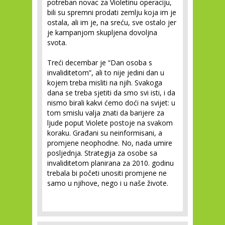
potreban novac za Violetinu operaciju,
bili su spremni prodati zemlju koja im je
ostala, ali im je, na sreću, sve ostalo jer
je kampanjom skupljena dovoljna
svota.
Treći decembar je “Dan osoba s
invaliditetom”, ali to nije jedini dan u
kojem treba misliti na njih. Svakoga
dana se treba sjetiti da smo svi isti, i da
nismo birali kakvi ćemo doći na svijet: u
tom smislu valja znati da barijere za
ljude poput Violete postoje na svakom
koraku. Građani su neinformisani, a
promjene neophodne. No, nada umire
posljednja. Strategija za osobe sa
invaliditetom planirana za 2010. godinu
trebala bi početi unositi promjene ne
samo u njihove, nego i u naše živote.