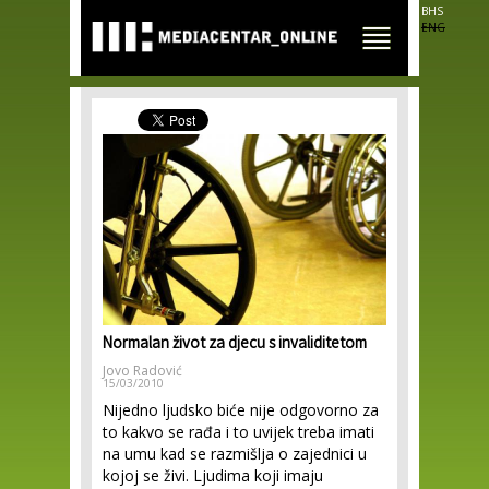
Skip to
BHS
main
ENG
content
Normalan život za djecu s invaliditetom
Jovo Radović
15/03/2010
Nijedno ljudsko biće nije odgovorno za
to kakvo se rađa i to uvijek treba imati
na umu kad se razmišlja o zajednici u
kojoj se živi. Ljudima koji imaju