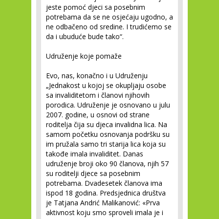
jeste pomoć djeci sa posebnim
potrebama da se ne osjećaju ugodno, a
ne odbačeno od sredine. I trudićemo se
da i ubuduće bude tako“.
Udruženje koje pomaže
Evo, nas, konačno i u Udruženju
„Jednakost u kojoj se okupljaju osobe
sa invaliditetom i članovi njihovih
porodica. Udruženje je osnovano u julu
2007. godine, u osnovi od strane
roditelja čija su djeca invalidna lica. Na
samom početku osnovanja podršku su
im pružala samo tri starija lica koja su
takođe imala invaliditet. Danas
udruženje broji oko 90 članova, njih 57
su roditelji djece sa posebnim
potrebama. Dvadesetek članova ima
ispod 18 godina. Predsjednica društva
je Tatjana Andrić Malikanović: «Prva
aktivnost koju smo sproveli imala je i