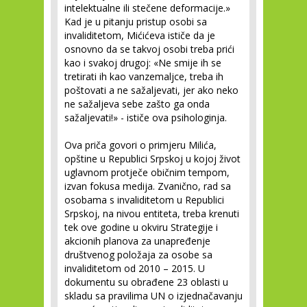
intelektualne ili stečene deformacije.»
Kad je u pitanju pristup osobi sa
invaliditetom, Mićićeva ističe da je
osnovno da se takvoj osobi treba prići
kao i svakoj drugoj: «Ne smije ih se
tretirati ih kao vanzemaljce, treba ih
poštovati a ne sažaljevati, jer ako neko
ne sažaljeva sebe zašto ga onda
sažaljevati!» - ističe ova psihologinja.
Ova priča govori o primjeru Milića,
opštine u Republici Srpskoj u kojoj život
uglavnom protječe običnim tempom,
izvan fokusa medija. Zvanično, rad sa
osobama s invaliditetom u Republici
Srpskoj, na nivou entiteta, treba krenuti
tek ove godine u okviru Strategije i
akcionih planova za unapređenje
društvenog položaja za osobe sa
invaliditetom od 2010 – 2015. U
dokumentu su obrađene 23 oblasti u
skladu sa pravilima UN o izjednačavanju