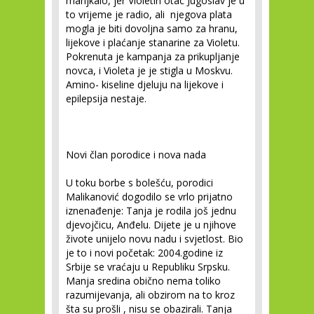
manjkalo, jer Violetin otac Jugoslav je u
to vrijeme je radio, ali njegova plata
mogla je biti dovoljna samo za hranu,
lijekove i plaćanje stanarine za Violetu.
Pokrenuta je kampanja za prikupljanje
novca, i Violeta je je stigla u Moskvu.
Amino- kiseline djeluju na lijekove i
epilepsija nestaje.
Novi član porodice i nova nada
U toku borbe s bolešću, porodici
Malikanović dogodilo se vrlo prijatno
iznenađenje: Tanja je rodila još jednu
djevojčicu, Anđelu. Dijete je u njihove
živote unijelo novu nadu i svjetlost. Bio
je to i novi početak: 2004.godine iz
Srbije se vraćaju u Republiku Srpsku.
Manja sredina obično nema toliko
razumijevanja, ali obzirom na to kroz
šta su prošli , nisu se obazirali. Tanja