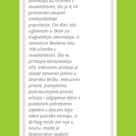
pohađaju 62 učenika s
invaliditetom, što je 0,14
procenata ukupne
srednjoškolske
populacije. Ovi đaci idu
uglavnom u škole za
trogodišnja zanimanja. U
osnovnim školama ima
108 učenika s
invaliditetom. Što se
pristupa obrazovanju
tiče, inkluzivni pristup je
dosad ostvaren jedino u
Distriktu Brčko. Inkluzivni
proces, podsjetimo,
podrazumijeva proces
učenja i odgajanja djece s
posebnim potrebama
zajedno s djecom koja
takve potrebe nemaju. Iz
Brčkog tvrde sve nije u
novcu, mada je
finansiranje ovakvih