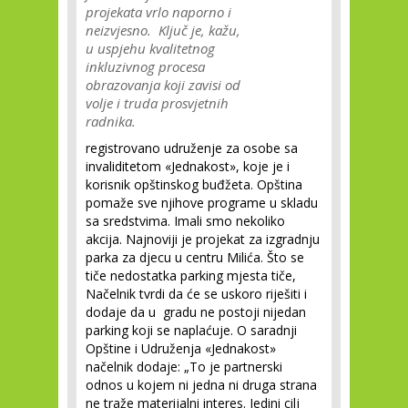
projekata vrlo naporno i
neizvjesno. Ključ je, kažu,
u uspjehu kvalitetnog
inkluzivnog procesa
obrazovanja koji zavisi od
volje i truda prosvjetnih
radnika.
registrovano udruženje za osobe sa
invaliditetom «Jednakost», koje je i
korisnik opštinskog buđžeta. Opština
pomaže sve njihove programe u skladu
sa sredstvima. Imali smo nekoliko
akcija. Najnoviji je projekat za izgradnju
parka za djecu u centru Milića. Što se
tiče nedostatka parking mjesta tiče,
Načelnik tvrdi da će se uskoro riješiti i
dodaje da u gradu ne postoji nijedan
parking koji se naplaćuje. O saradnji
Opštine i Udruženja «Jednakost»
načelnik dodaje: „To je partnerski
odnos u kojem ni jedna ni druga strana
ne traže materijalni interes. Jedini cilj