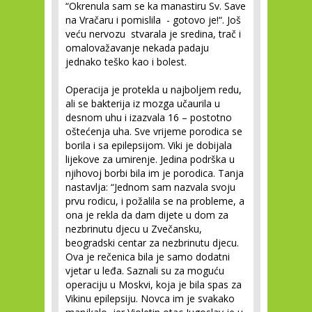
“Okrenula sam se ka manastiru Sv. Save
na Vračaru i pomislila - gotovo je!“. Još
veću nervozu stvarala je sredina, trač i
omalovažavanje nekada padaju
jednako teško kao i bolest.
Operacija je protekla u najboljem redu,
ali se bakterija iz mozga učaurila u
desnom uhu i izazvala 16 – postotno
oštećenja uha. Sve vrijeme porodica se
borila i sa epilepsijom. Viki je dobijala
lijekove za umirenje. Jedina podrška u
njihovoj borbi bila im je porodica. Tanja
nastavlja: “Jednom sam nazvala svoju
prvu rodicu, i požalila se na probleme, a
ona je rekla da dam dijete u dom za
nezbrinutu djecu u Zvečansku,
beogradski centar za nezbrinutu djecu.
Ova je rečenica bila je samo dodatni
vjetar u leđa. Saznali su za moguću
operaciju u Moskvi, koja je bila spas za
Vikinu epilepsiju. Novca im je svakako