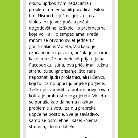
okupu uprkos svim nedaćama i
problemima jer su bili porodica. Bili su
tim. Nismo bili još ni sjeli za sto a
Violeta mi je već počela pričati
dogodovštine iz škole, o predmetima
koje voli, ali i o simpatijama. Preda
mnom se otvorio svijet jedne 12 –
godišnjakinje: Violeta, Viki kako je
ukućani od milja zovu, pričala je o tome
kako ima više od pedeset prijatelja na
Facebooku. Istina, ova priča ima i tužnu
stranu: tu su ignorisanje, što rade
nepoznati ljudi i prolaznici, ali i učenici,
koji tu i tamo upućuju prijeke poglede.
Teško je i zamisliti, a potom povjerovati
kolika je hrabrost ovog djeteta. Violeta
se ponaša kao da nema nikakav
problem u životu, za nju prepreke
uopće ne postoje. Sve je savladivo,
samo se osmijehne i kaže: «Nema
stajanja, idemo dalje!»