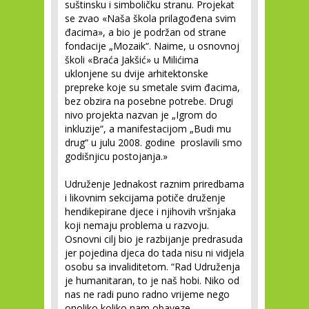
suštinsku i simboličku stranu. Projekat
se zvao «Naša škola prilagođena svim
đacima», a bio je podržan od strane
fondacije „Mozaik“. Naime, u osnovnoj
školi «Braća Jakšić» u Milićima
uklonjene su dvije arhitektonske
prepreke koje su smetale svim đacima,
bez obzira na posebne potrebe. Drugi
nivo projekta nazvan je „Igrom do
inkluzije“, a manifestacijom „Budi mu
drug“ u julu 2008. godine proslavili smo
godišnjicu postojanja.»
Udruženje Jednakost raznim priredbama
i likovnim sekcijama potiče druženje
hendikepirane djece i njihovih vršnjaka
koji nemaju problema u razvoju.
Osnovni cilj bio je razbijanje predrasuda
jer pojedina djeca do tada nisu ni vidjela
osobu sa invaliditetom. “Rad Udruženja
je humanitaran, to je naš hobi. Niko od
nas ne radi puno radno vrijeme nego
onoliko koliko nam obaveze