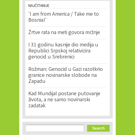
NAJČITANIJE
'I am from America / Take me to
Bosnia!'
Žrtve rata na meti govora mržnje
I 31 godinu kasnije dio medija u
Republici Srpskoj relativizira
genocid u Srebrenici
Rožman: Genocid u Gazi razotkrio
granice novinarske slobode na
Zapadu
Kad Mundijal postane putovanje
života, a ne samo novinarski
zadatak
Search form
Search