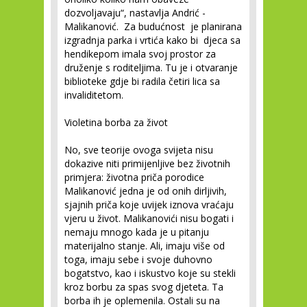
dozvoljavaju“, nastavlja Andrić -
Malikanović. Za budućnost je planirana
izgradnja parka i vrtića kako bi djeca sa
hendikepom imala svoj prostor za
druženje s roditeljima. Tu je i otvaranje
biblioteke gdje bi radila četiri lica sa
invaliditetom.
Violetina borba za život
No, sve teorije ovoga svijeta nisu
dokazive niti primijenljive bez životnih
primjera: životna priča porodice
Malikanović jedna je od onih dirljivih,
sjajnih priča koje uvijek iznova vraćaju
vjeru u život. Malikanovići nisu bogati i
nemaju mnogo kada je u pitanju
materijalno stanje. Ali, imaju više od
toga, imaju sebe i svoje duhovno
bogatstvo, kao i iskustvo koje su stekli
kroz borbu za spas svog djeteta. Ta
borba ih je oplemenila. Ostali su na