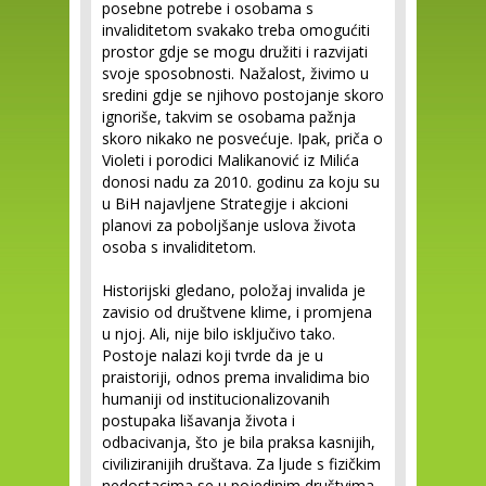
posebne potrebe i osobama s
invaliditetom svakako treba omogućiti
prostor gdje se mogu družiti i razvijati
svoje sposobnosti. Nažalost, živimo u
sredini gdje se njihovo postojanje skoro
ignoriše, takvim se osobama pažnja
skoro nikako ne posvećuje. Ipak, priča o
Violeti i porodici Malikanović iz Milića
donosi nadu za 2010. godinu za koju su
u BiH najavljene Strategije i akcioni
planovi za poboljšanje uslova života
osoba s invaliditetom.
Historijski gledano, položaj invalida je
zavisio od društvene klime, i promjena
u njoj. Ali, nije bilo isključivo tako.
Postoje nalazi koji tvrde da je u
praistoriji, odnos prema invalidima bio
humaniji od institucionalizovanih
postupaka lišavanja života i
odbacivanja, što je bila praksa kasnijih,
civiliziranijih društava. Za ljude s fizičkim
nedostacima se u pojedinim društvima