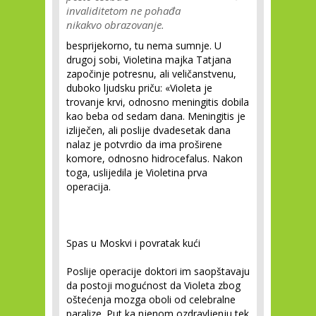
invaliditetom ne pohađa
nikakvo obrazovanje.
besprijekorno, tu nema sumnje. U
drugoj sobi, Violetina majka Tatjana
započinje potresnu, ali veličanstvenu,
duboko ljudsku priču: «Violeta je
trovanje krvi, odnosno meningitis dobila
kao beba od sedam dana. Meningitis je
izliječen, ali poslije dvadesetak dana
nalaz je potvrdio da ima proširene
komore, odnosno hidrocefalus. Nakon
toga, uslijedila je Violetina prva
operacija.
Spas u Moskvi i povratak kući
Poslije operacije doktori im saopštavaju
da postoji mogućnost da Violeta zbog
oštećenja mozga oboli od celebralne
paralize. Put ka njenom ozdravljenju tek