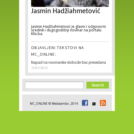
Jasmin Hadžiahmetović
Jasmin Hadžiahmetović je glavni i odgovorni
urednik i dugogodišnji novinar na portalu
Klix.ba.
OBJAVLJENI TEKSTOVI NA
MC_ONLINE:
Napad na novinarske slobode bez presedana
15/01/2015
Search form
Search
MC_ONLINE © Mediacentar, 2014