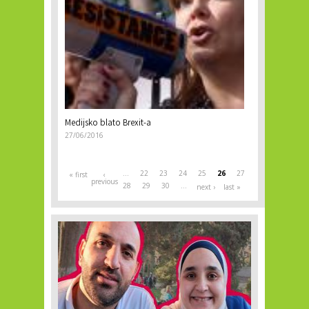
Medijsko blato Brexit-a
27/06/2016
…
22
23
24
25
26
27
« first
‹
previous
28
29
30
…
next ›
last »