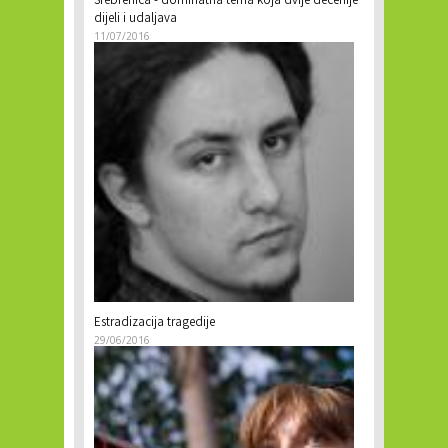
Srebrenica - dominatna tema koja dvije decenije
dijeli i udaljava
11/07/2016
Estradizacija tragedije
29/06/2016