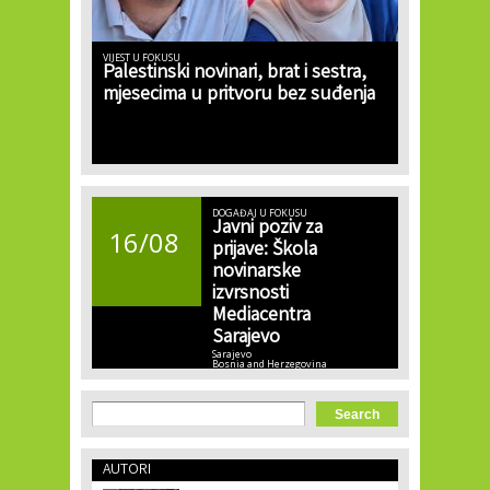
VIJEST U FOKUSU
Palestinski novinari, brat i sestra,
mjesecima u pritvoru bez suđenja
DOGAĐAJ U FOKUSU
Javni poziv za
16/08
prijave: Škola
novinarske
izvrsnosti
Mediacentra
Sarajevo
Sarajevo
Bosnia and Herzegovina
Search form
Search
AUTORI